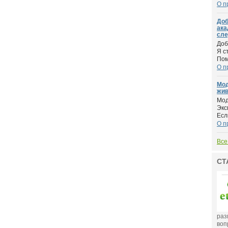
О п
Доб
ака
сле
Доб
Я с
Пом
О п
Мод
жив
Мод
Экс
Если
О п
Все
СТ
раз
воп