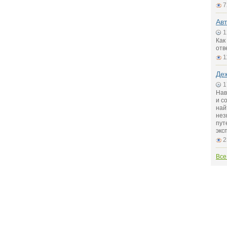
7
Авт
1
Как
отв
1
Де
1
Нав
и с
най
нез
пут
экс
2
Все