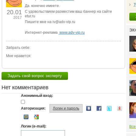
Т
Да. конечно имеете.
20.01
С удовольствием разместим ваш баннер на сайте
etur.ru
2017
Пишите мне на iv@adv-vip.ru
ЭК
Интернет-реклама
www.adv-vip.ru
Забрать себе:
Мне нравится:
Задать свой вопрос эксперту
Нет комментариев
Анонимный вход:
Авторизация:
Логин и пароль
Логин (e-mail):
Все