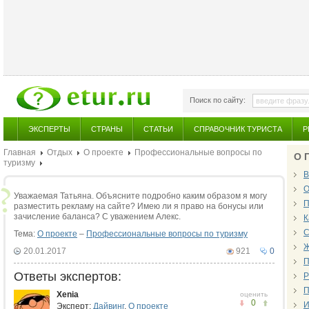
Поиск по сайту:
ЭКСПЕРТЫ
СТРАНЫ
СТАТЬИ
СПРАВОЧНИК ТУРИСТА
Р
Главная
Отдых
О проекте
Профессиональные вопросы по
О 
туризму
В
О
Уважаемая Татьяна. Объясните подробно каким образом я могу
П
разместить рекламу на сайте? Имею ли я право на бонусы или
зачисление баланса? С уважением Алекс.
К
С
Тема:
О проекте
–
Профессиональные вопросы по туризму
Ж
20.01.2017
921
0
П
Ответы экспертов:
Р
П
Xenia
оценить
0
И
Эксперт:
Дайвинг
,
О проекте