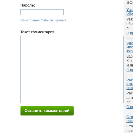
ВО
Пароль:
Ува
обра
Ува
Регистрация
Забыли пароль?
обр
л...
Текст комментария:
О п
Здр
Япо
тур
Здр
Как
Я я
О п
Рас
авт
осо
Рас
авт
Кр..
О п
Оставить комментарий
Сто
поз
Сто
поз