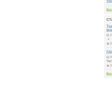
Узб
Все
СТ
Ту
вп
2
3
FAQ
0
Час
3
Все