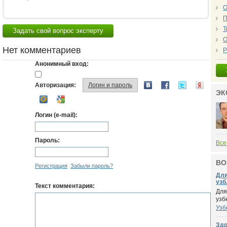
О
П
Т
Задать свой вопрос эксперту
О
Нет комментариев
Р
Анонимный вход:
Авторизация:
Логин и пароль
ЭК
Логин (e-mail):
Пароль:
Все
ВО
Регистрация
Забыли пароль?
Для
узб.
Текст комментария:
Для
узб
Узб
Здр