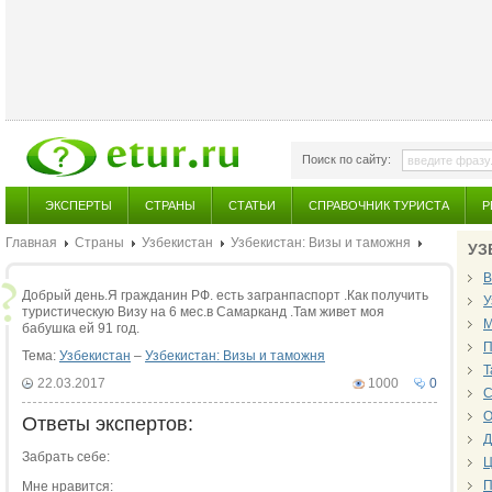
Поиск по сайту:
ЭКСПЕРТЫ
СТРАНЫ
СТАТЬИ
СПРАВОЧНИК ТУРИСТА
Р
Главная
Страны
Узбекистан
Узбекистан: Визы и таможня
УЗ
В
Добрый день.Я гражданин РФ. есть загранпаспорт .Как получить
У
туристическую Визу на 6 мес.в Самарканд .Там живет моя
М
бабушка ей 91 год.
П
Тема:
Узбекистан
–
Узбекистан: Визы и таможня
Т
22.03.2017
1000
0
С
О
Ответы экспертов:
Д
Забрать себе:
Ц
П
Мне нравится: