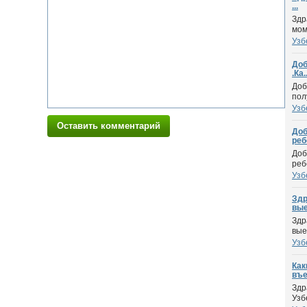
...
Здр
мом
Узб
Доб
.Ка..
Доб
пол
Узб
Оставить комментарий
Доб
ребе
Доб
реб
Узб
Здр
вые.
Здр
вые
Узб
Как
въе
Здр
Узб