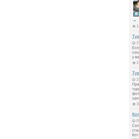
1
Тур
2
Есл
озн
у в
2
Ту
2
Пре
тур
фот
зап
3
Кот
0
Сег
ста
Кот