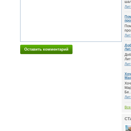
шал
Лит
Пом
про
Пом
про
Лит
Доб
Оставить комментарий
Лит.
Доб
Лит
Лит
Хоч
Мар
Хоч
Мар
Бе..
Лит
Все
СТ