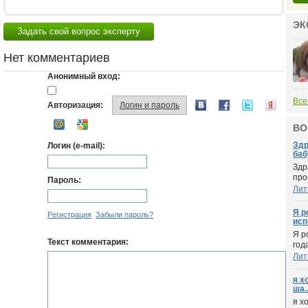
ЭК
Задать свой вопрос эксперту
Нет комментариев
Анонимный вход:
Все
Авторизация:
Логин и пароль
ВО
Здр
Логин (e-mail):
баб
Здр
про
Пароль:
Лит
Я р
Регистрация
Забыли пароль?
исп
Я р
Текст комментария:
год
Лит
я х
ша..
я х