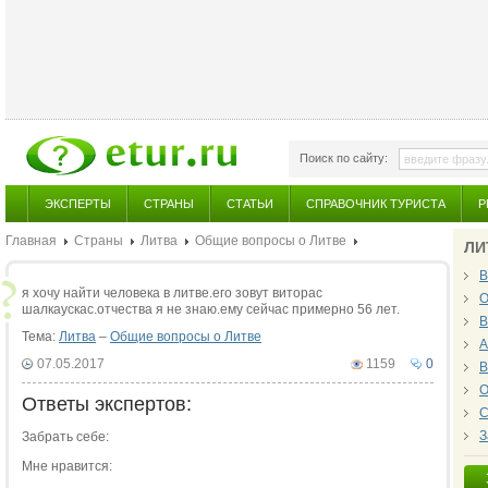
Поиск по сайту:
ЭКСПЕРТЫ
СТРАНЫ
СТАТЬИ
СПРАВОЧНИК ТУРИСТА
Р
Главная
Страны
Литва
Общие вопросы о Литве
ЛИ
В
я хочу найти человека в литве.его зовут виторас
О
шалкаускас.отчества я не знаю.ему сейчас примерно 56 лет.
В
Тема:
Литва
–
Общие вопросы о Литве
А
07.05.2017
1159
0
В
О
Ответы экспертов:
С
З
Забрать себе:
Мне нравится: