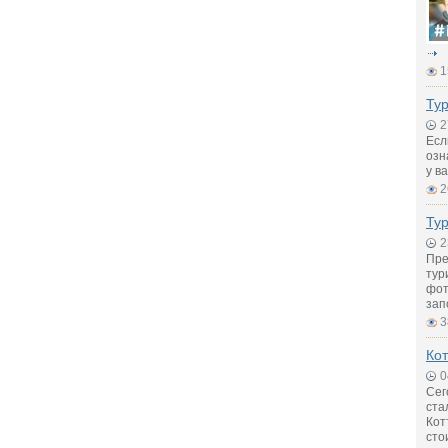
1
Тур
2
Есл
озн
у в
2
Ту
2
Пре
тур
фот
зап
3
Кот
0
Сег
ста
Кот
сто