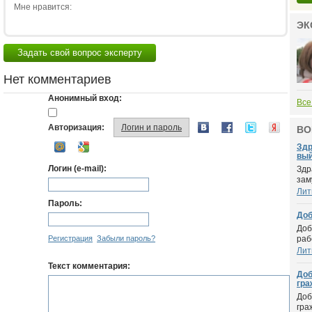
Мне нравится:
ЭК
Задать свой вопрос эксперту
Нет комментариев
Анонимный вход:
Все
Авторизация:
Логин и пароль
ВО
Здр
вый.
Логин (e-mail):
Здр
зам
Лит
Пароль:
Доб
Доб
Регистрация
Забыли пароль?
раб
Лит
Текст комментария:
Доб
гра
Доб
гра