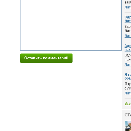
зак
Лит
Здр
Лит.
Здр
Лит
Лит
Здр
нах
Здр
Оставить комментарий
нах
Лит
Я г
брак
Я г
с л
Лит
Все
СТ