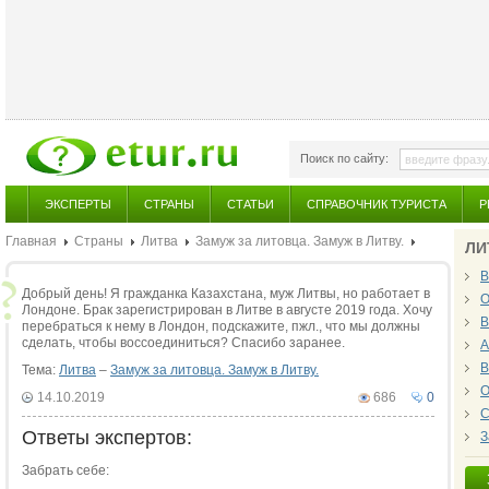
Поиск по сайту:
ЭКСПЕРТЫ
СТРАНЫ
СТАТЬИ
СПРАВОЧНИК ТУРИСТА
Р
Главная
Страны
Литва
Замуж за литовца. Замуж в Литву.
ЛИ
В
Добрый день! Я гражданка Казахстана, муж Литвы, но работает в
О
Лондоне. Брак зарегистрирован в Литве в августе 2019 года. Хочу
В
перебраться к нему в Лондон, подскажите, пжл., что мы должны
сделать, чтобы воссоединиться? Спасибо заранее.
А
В
Тема:
Литва
–
Замуж за литовца. Замуж в Литву.
О
14.10.2019
686
0
С
Ответы экспертов:
З
Забрать себе: