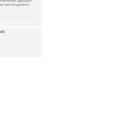
ловеческих, идеально
ду берегов древнего
ИИ