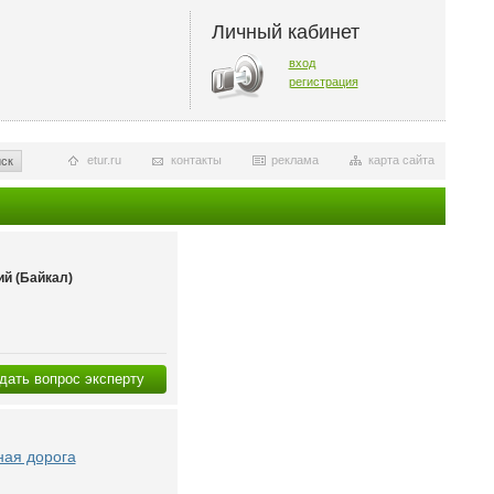
Личный кабинет
вход
регистрация
etur.ru
контакты
реклама
карта сайта
ск
й (Байкал)
дать вопрос эксперту
ная дорога