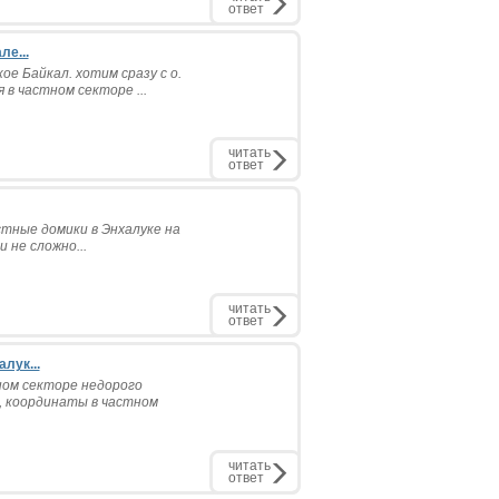
ответ
е...
е Байкал. хотим сразу с о.
в частном секторе ...
читать
ответ
тные домики в Энхалуке на
 не сложно...
читать
ответ
лук...
ном секторе недорого
, координаты в частном
читать
ответ