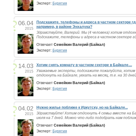
Эксперт:
Бурятия
06.04
Подскажите. телефоны и адреса в частном секторе гд
например, в районе Энхалука?
2015
Здравствуйте, Валерий. Мы (4 человека) хотим отдохну
Подскажите, телефоны и адреса в частном секторе где
Отвечает
Семейкин Валерий (Байкал)
Эксперт:
Бурятия
14.03
Хотим снять комнату в частном секторе в Байкале....
Уважаемые эксперты, подскажите пожалуйста, хотим с
2015
отдохнуть на Байкале, уехать на месяц, т.е. на 30 дней
Отвечает
Семейкин Валерий (Байкал)
Эксперт:
Бурятия
04.02
Нужно жилье поближе к Иркутску, но на Байкале...
Здравствуйте! Хотим отдохнуть 4 семьи вместе на Ба
2015
июля на 7 дней. Можно что-либо подобрать нам поближе 
Отвечает
Семейкин Валерий (Байкал)
Эксперт:
Бурятия