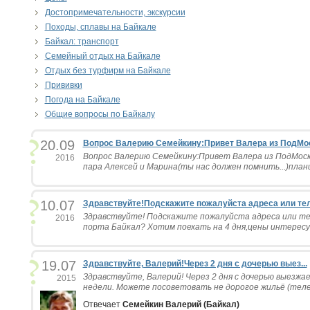
Достопримечательности, экскурсии
Походы, сплавы на Байкале
Байкал: транспорт
Семейный отдых на Байкале
Отдых без турфирм на Байкале
Прививки
Погода на Байкале
Общие вопросы по Байкалу
20.09
Вопрос Валерию Семейкину:Привет Валера из ПодМоск
Вопрос Валерию Семейкину:Привет Валера из ПодМоско
2016
пара Алексей и Марина(ты нас должен помнить...)плани
10.07
Здравствуйте!Подскажите пожалуйста адреса или теле
Здравствуйте! Подскажите пожалуйста адреса или т
2016
порта Байкал? Хотим поехать на 4 дня,цены интересу
19.07
Здравствуйте, Валерий!Через 2 дня с дочерью выез...
Здравствуйте, Валерий! Через 2 дня с дочерью выезжае
2015
недели. Можете посоветовать не дорогое жильё (телеф
Отвечает
Семейкин Валерий (Байкал)