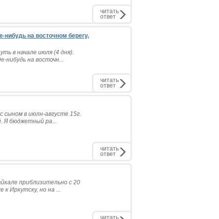
читать
ответ
е-нибудь на восточном берегу,
ть в начале июля (4 дня).
-нибудь на восточн...
читать
ответ
 сыном в июлн-августе 15г.
. Я бюджетный ра...
читать
ответ
йкале приблизительно с 20
к Иркутску, но на ...
читать