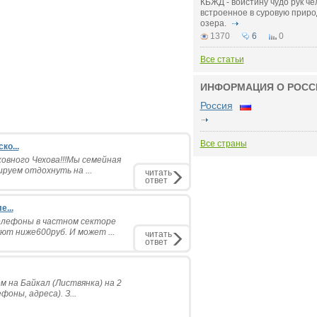
КБЖД - воистину чудо рук че
встроенное в суровую приро
озера.
1370
6
0
Все статьи
ИНФОРМАЦИЯ О РОСС
Россия
Все страны
о...
вного Чехова!!!Мы семейная
руем отдохнуть на ...
читать
ответ
...
елефоны в частном секторе
ют ниже600руб. И может ...
читать
ответ
м на Байкал (Листвянка) на 2
оны, адреса). З...