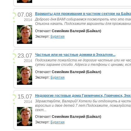
07.08
Варианты для проживания в частном секторе на Байкал
Доброго дня ВАМ! собираемся посмотреть что это тако
2014
Ольхона начать. Подскажите варианты для проживания 
Отвечает
Семейкин Валерий (Байкал)
Эксперт:
Бурятия
23.07
Частные или не частные домики в Энхалуке...
Подскажите пожалйста не дорогие частные или не час
2014
сутки заранее спсибо. Адреса и телфоны с ценами, если
Отвечает
Семейкин Валерий (Байкал)
Эксперт:
Бурятия
15.07
Недорогие гостевые дома Гремячинск, Горячинск, Энха
Здравствуйте, Валерий! Хотели бы отдохнуть в част
2014
взрослых и двое детей 7 лет.Подскажите, пожалуйста
сект...
Отвечает
Семейкин Валерий (Байкал)
Эксперт:
Бурятия