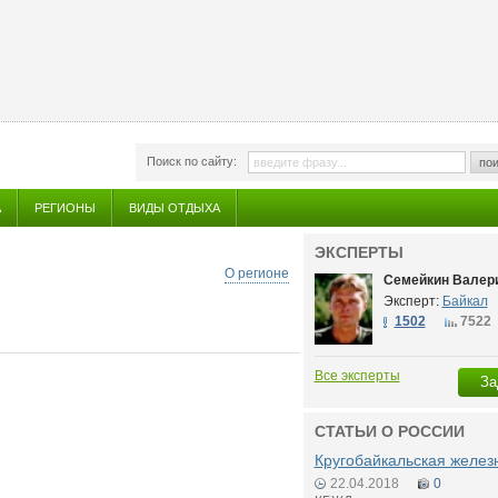
Поиск по сайту:
пои
А
РЕГИОНЫ
ВИДЫ ОТДЫХА
ЭКСПЕРТЫ
О регионе
Семейкин Валери
Эксперт:
Байкал
1502
7522
Все эксперты
За
СТАТЬИ О РОССИИ
Кругобайкальская желез
22.04.2018
0