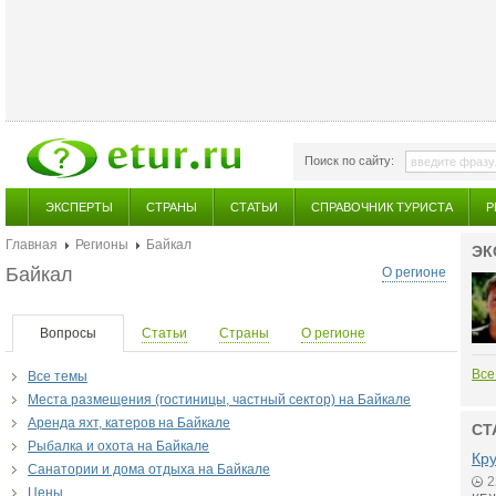
Поиск по сайту:
ЭКСПЕРТЫ
СТРАНЫ
СТАТЬИ
СПРАВОЧНИК ТУРИСТА
Р
Главная
Регионы
Байкал
ЭК
Байкал
О регионе
Вопросы
Статьи
Страны
О регионе
Все
Все темы
Места размещения (гостиницы, частный сектор) на Байкале
Аренда яхт, катеров на Байкале
СТ
Рыбалка и охота на Байкале
Кру
Санатории и дома отдыха на Байкале
2
Цены