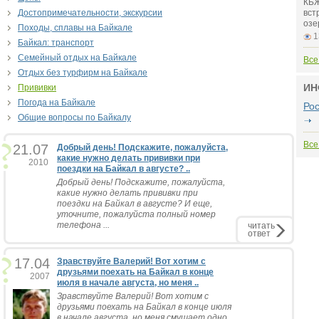
КБЖ
Достопримечательности, экскурсии
вст
озе
Походы, сплавы на Байкале
1
Байкал: транспорт
Семейный отдых на Байкале
Все
Отдых без турфирм на Байкале
ИН
Прививки
Погода на Байкале
Ро
Общие вопросы по Байкалу
Все
21.07
Добрый день! Подскажите, пожалуйста,
какие нужно делать прививки при
2010
поездки на Байкал в августе? ..
Добрый день! Подскажите, пожалуйста,
какие нужно делать прививки при
поездки на Байкал в августе? И еще,
уточните, пожалуйста полный номер
телефона ...
читать
ответ
17.04
Зравствуйте Валерий! Вот хотим с
друзьями поехать на Байкал в конце
2007
июля в начале августа, но меня ..
Зравствуйте Валерий! Вот хотим с
друзьями поехать на Байкал в конце июля
в начале августа, но меня смущает одно,