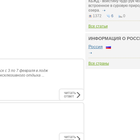
КБЖД - воистину чудо рук че
встроенное в суровую приро
озера.
1372
6
0
Все статьи
ИНФОРМАЦИЯ О РОСС
Россия
Все страны
 с 3 по 7 февраля в лодж
ксклюзивного отдыха ...
читать
ответ
читать