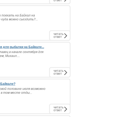
ответ
 поехать на Байкал на
куда можно сьездить?...
читать
ответ
я для рыбалки на Байкале...
авец в начале сентября для
, Михаил....
читать
ответ
 Байкале?
рвой половине июля возможно
 в том месте отды...
читать
ответ