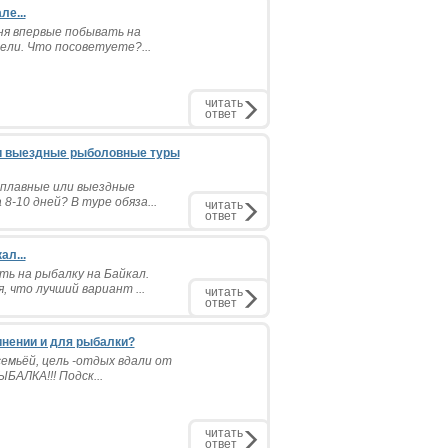
е...
ня впервые побывать на
ели. Что посоветуете?...
читать
ответ
ли выездные рыболовные туры
сплавные или выездные
8-10 дней? В туре обяза...
читать
ответ
ал...
ть на рыбалку на Байкал.
 что лучший вариант ...
читать
ответ
инении и для рыбалки?
семьёй, цель -отдых вдали от
БАЛКА!!! Подск...
читать
ответ