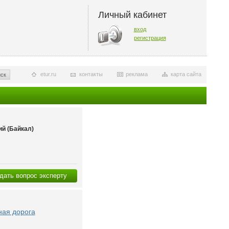
Личный кабинет
вход
регистрация
etur.ru
контакты
реклама
карта сайта
ск
й (Байкал)
дать вопрос эксперту
ная дорога