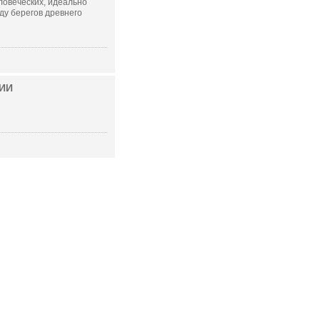
ловеческих, идеально
ду берегов древнего
ИИ