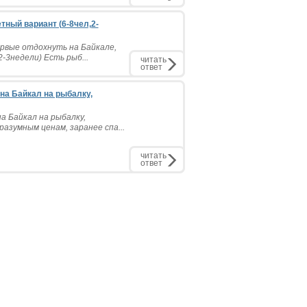
тный вариант (6-8чел,2-
ервые отдохнуть на Байкале,
3недели) Есть рыб...
читать
ответ
на Байкал на рыбалку,
а Байкал на рыбалку,
азумным ценам, заранее спа...
читать
ответ