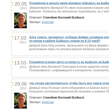
20.05
Планируем в начале июня впервые побывать на Байкал
Здравствуйте Валерий! Я и муж планируем в начале ию
2013
Байкале. Хотелось бы уединения, порыбачить, на 2 нед
Отвечает
Семейкин Валерий (Байкал)
Эксперт:
Бурятия
17.03
Хочу узнать, организует ли Ваша фирма сплавные и
по рекам в районе Байкала сроком на 8-10 дней?
2013
Добрый день.Хочу узнать, организует ли Ваша фирма 
рыболовные туры по рекам в районе Байкала сроком на 
13.03
Планирую в конце августа попасть на рыбалку на Байк
Добрый день Валерий! Планирую в конце августа попас
2013
Познакомился с информацией в интернете, получается,
29.06
где лучше расположиться, чтобы быть все-таки в уед
Добрый день! В конце июля собираемся на Байкал всей 
2012
большого скопления туристов (В палатке) и конечно РЫ
Отвечает
Семейкин Валерий (Байкал)
Эксперт:
Бурятия