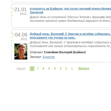
21.01
отдохнуть на Байкале, достаток средний нужен бюдже
3недели)
2012
Дорый день из солнечной Одессы! Хотим с друзьями вп
достаток средний нужен бюджетный вариант (6-8чел,2-
04.09
Добрый день, Валерий. С братом в октябре собрались 
подскажите где лучше остано..
2011
Добрый день, Валерий. С братом в октябре собрались н
подскажите где лучше остановиться и порыбачить по р
Отвечает
Семейкин Валерий (Байкал)
Эксперт:
Бурятия
Назад
Вперед
8
7
6
5
4
3
2
1