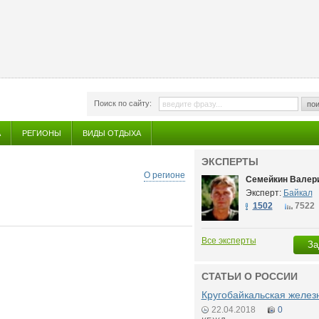
Поиск по сайту:
пои
А
РЕГИОНЫ
ВИДЫ ОТДЫХА
ЭКСПЕРТЫ
О регионе
Семейкин Валери
Эксперт:
Байкал
1502
7522
Все эксперты
За
СТАТЬИ О РОССИИ
Кругобайкальская желез
22.04.2018
0