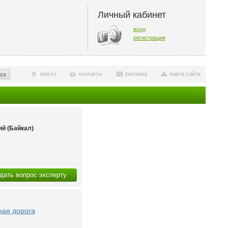
Личный кабинет
вход
регистрация
etur.ru
контакты
реклама
карта сайта
ск
й (Байкал)
дать вопрос эксперту
ная дорога