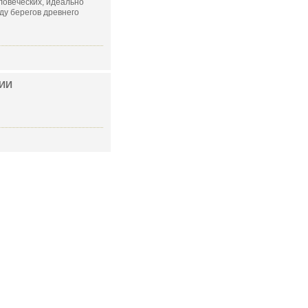
ловеческих, идеально
ду берегов древнего
ИИ