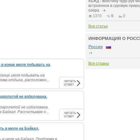
КБЖД - воистину чудо рук че
встроенное в суровую приро
озера.
1370
6
0
Все статьи
ИНФОРМАЦИЯ О РОСС
Россия
Все страны
 в конце июля побывать на
 конце июля побывать на
ома отдыха, расположен...
читать
ответ
арплатой не избалована.
зарплатой не избалована.
а Байкал. Рассчитываю н...
читать
ответ
ть в июле на Байкал.
 в июле на Байкал. Проблема в