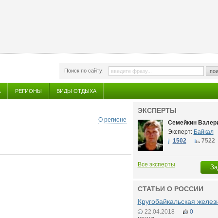
Поиск по сайту:
пои
А
РЕГИОНЫ
ВИДЫ ОТДЫХА
ЭКСПЕРТЫ
О регионе
Семейкин Валери
Эксперт:
Байкал
1502
7522
Все эксперты
За
СТАТЬИ О РОССИИ
Кругобайкальская желез
22.04.2018
0