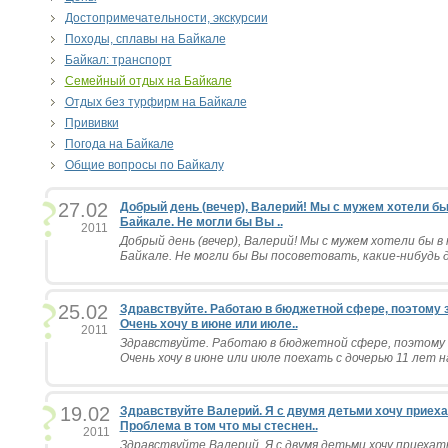
Достопримечательности, экскурсии
Походы, сплавы на Байкале
Байкал: транспорт
Семейный отдых на Байкале
Отдых без турфирм на Байкале
Прививки
Погода на Байкале
Общие вопросы по Байкалу
27.02
Добрый день (вечер), Валерий! Мы с мужем хотели бы
Байкале. Не могли бы Вы ..
2011
Добрый день (вечер), Валерий! Мы с мужем хотели бы в
Байкале. Не могли бы Вы посоветовать, какие-нибудь д
25.02
Здравствуйте. Работаю в бюджетной сфере, поэтому з
Очень хочу в июне или июле..
2011
Здравствуйте. Работаю в бюджетной сфере, поэтому 
Очень хочу в июне или июле поехать с дочерью 11 лет н
19.02
Здравствуйте Валерий. Я с двумя детьми хочу приеха
Проблема в том что мы стеснен..
2011
Здравствуйте Валерий. Я с двумя детьми хочу приехать