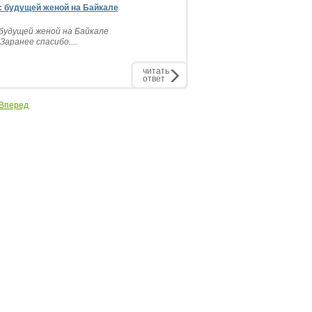
с будущей женой на Байкале
 будущей женой на Байкале
аранее спасибо....
читать
ответ
Вперед