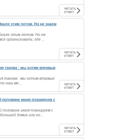
читать
ответ
кале этим летом. Но не знаем
йкале этим летом. Но не
се организовать: где ...
читать
ответ
ия такова : мы хотим впервые
ия такова : мы хотим впервые
о наш ме...
читать
ответ
ой половине июня планируем с
й половине июня планируем с
ольшой домик или ко...
читать
ответ