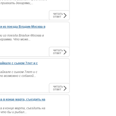
риехать декарями,...
читать
ответ
ти из поезда Владик-Москва в
и из поезда Владик-Москва в
грамма. Что може...
читать
ответ
айкале с сыном 7лет и с
айкале с сыном 7лет и с
о возможно с собакой...
читать
ответ
а в конце марта, съездить на
а в конце марта, съездить на
 что бы и рыбал...