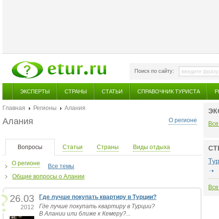
Поиск по сайту:
ЭКСПЕРТЫ
СТРАНЫ
СТАТЬИ
СПРАВОЧНИК ТУРИСТА
Р
Главная
Регионы
Алания
ЭК
Алания
О регионе
Все
Вопросы
Статьи
Страны
Виды отдыха
СТ
Ту
О регионе
Все темы
Общие вопросы о Алании
Все
26.03
Где лучше покупать квартиру в Турции?
Где лучше покупать квартиру в Турции?
2012
В Алании или ближе к Кемеру?...