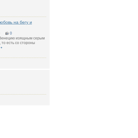
юбовь на бегу и
0
0
 Венецию изящным серым
, то есть со стороны