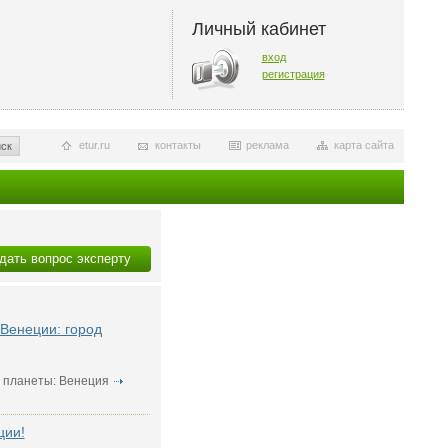
Личный кабинет
вход
регистрация
etur.ru
контакты
реклама
карта сайта
ск
дать вопрос эксперту
Венеции: город
 планеты: Венеция
ции!