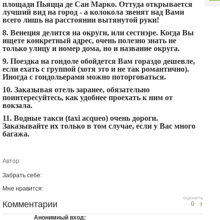
площади Пьяцца де Сан Марко. Оттуда открывается
лучший вид на город - а колокола звенят над Вами
всего лишь на расстоянии вытянутой руки!
8. Венеция делится на округи, или сестиэре. Когда Вы
ищете конкретный адрес, очень полезно знать не
только улицу и номер дома, но и название округа.
9. Поездка на гондоле обойдется Вам гораздо дешевле,
если ехать с группой (хотя это и не так романтично).
Иногда с гондольерами можно поторговаться.
10. Заказывая отель заранее, обязательно
поинтересуйтесь, как удобнее проехать к ним от
вокзала.
11. Водные такси (taxi acqueo) очень дороги.
Заказывайте их только в том случае, если у Вас много
багажа.
Автор:
Забрать себе:
Мне нравится:
оценить
Комментарии
0
Анонимный вход: