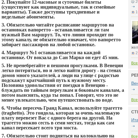
2. Покупайте 12-часовые и суточные билеты
2
(существуют как индивидуальные, так и семейные
варианты). Также доступны трехдневные и
1
недельные абонементы.
3. Обязательно читайте расписание маршрутов на
остановках вапоретто - останавливается ли там
нужный Вам маршрут. То, что линия проходит по
этому каналу, не обязательно означает, что вапоретто
забирает пассажиров на любой остановке.
жел
4. Маршрут №1 останавливается на каждой
2
остановке. От вокзала до Сан Марко он едет 45 мин.
Все
5. Не пренебрегайте и пешими прогулками. В Венеции
легко потеряться, но и легко найти дорогу - на стенах
домов много указателей, а люди на улице с радостью
РЕ
подскажут кратчайший путь к нужному месту.
Ве
Половина удовольствия от поездки в Венецию -
блуждать по тайным переулкам и боковым каналам, а
потом выяснять, куда ты попал. Говорят, что это не
менее увлекательно, чем путешествовать по воде.
Все
6. Чтобы пересечь Гранд Канал, используйте трагетто
СТ
(traghetto). Это гондола, которая за очень маленькую
плату перевезет Вас с одного берега на другой. На
Ит
трагетто можно сесть в семи местах, тогда как сам
канал пересекает всего три моста.
7. Обязательно стоит подняться на колокольню на
Все