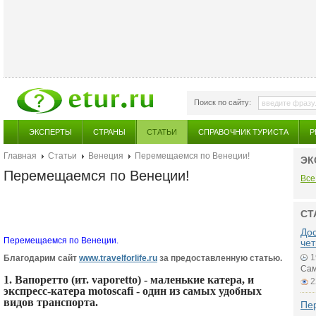
Поиск по сайту:
ЭКСПЕРТЫ
СТРАНЫ
СТАТЬИ
СПРАВОЧНИК ТУРИСТА
Р
Главная
Статьи
Венеция
Перемещаемся по Венеции!
ЭК
Перемещаемся по Венеции!
Все
СТ
До
Перемещаемся по Венеции.
че
1
Благодарим сайт
www.travelforlife.ru
за предоставленную статью.
Сам
1. Вапоретто (ит. vaporetto) - маленькие катера, и
2
экспресс-катера motoscafi - один из самых удобных
видов транспорта.
Пе