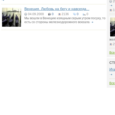
2
Венеция. Любовь на бегу и навсегда...
1
04.09.2000
0
2136
0
0
Мы вошли в Венецию изящным серым утром посуху, то
есть со стороны железнодорожного вокзала
жел
2
Все
СТ
Ит
Все