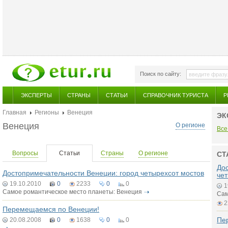
Поиск по сайту:
ЭКСПЕРТЫ
СТРАНЫ
СТАТЬИ
СПРАВОЧНИК ТУРИСТА
Р
Главная
Регионы
Венеция
ЭК
Венеция
О регионе
Все
Вопросы
Статьи
Страны
О регионе
СТ
До
Достопримечательности Венеции: город четырехсот мостов
че
19.10.2010
0
2233
0
0
1
Самое романтическое место планеты: Венеция
Сам
2
Перемещаемся по Венеции!
Пе
20.08.2008
0
1638
0
0