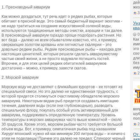
дей
1. Пресноводный аквариум
жиз
3
Как можно догадаться, тут речь идет о редких рыбах, которые
обитают в пресной воде. Это самый бюджетный вариант экзотики -
Уез
не надо тратиться на создание искусственной соленой воды,
ква
используются традиционные методы очистки, аэрации и так далее.
0
В пресноводный аквариум гораздо проще подобрать растения. Но
Как
вот беда – далеко не всем обывателям известно, что, к примеру,
име
сверкающие золотом арованы или пятнистые скалярии – это
это
довольно редкие рыбы. Редкие пресноводные рыбы – находка для
соо
настоящих ценителей, которые решили сделать аквариумистику
дли
частью своей жизни, а не просто вздумали потешить гостей.
без
Впрочем, и для этих целей редких обитателей аквариумов
иму
достаточно – можно, к примеру, завести скатов.
2
2. Морской аквариум
Морскую воду не доставляют с ближайших курортов – ее готовят из
специальной смеси. Но это далеко не единственная трудность, с
которой придется столкнуться счастливому обладателю морского
аквариума. Некоторым видам рыб придется создавать имитацию
течения, давления воды (если они глубоководные), разводить
воп
специальную флору, покупать особый уголь активированный для
шуб
аквариума, поддерживать определенную температуру. Уровень
поп
температуры в морских аквариумах часто выше комнатной – около
2
30 градусов. Кроме этого, морским рыбам часто требуется большой
объем воды. Вот, к примеру, симпатичная рыбка под названием
Хирург японский: нужно ей как минимум 200 литров воды – и ничего с
От 
этим не поделаешь! Причем это далеко не предел: Спинорог черный
ак