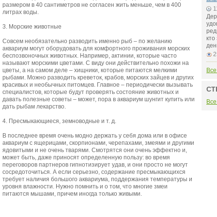
размером в 40 сантиметров не согласен жить меньше, чем в 400
1
литрах воды.
Дер
удо
3. Морские животные
ред
кто
Совсем необязательно разводить именно рыб – по желанию
ден
аквариум могут оборудовать для комфортного проживания морских
2
беспозвоночных животных. Например, актинии, которые часто
называют морскими цветами. С виду они действительно похожи на
цветы, а на самом деле – хищники, которые питаются мелкими
Все
рыбами. Можно разводить креветок, крабов, морских зайцев и других
красивых и необычных питомцев. Главное – периодически вызывать
СТ
специалистов, которые будут проверять состояние животных и
давать полезные советы – может, пора в аквариум шунгит купить или
Все
дать рыбам лекарство.
4. Пресмыкающиеся, земноводные и т. д.
В последнее время очень модно держать у себя дома или в офисе
аквариум с ящерицами, скорпионами, черепахами, змеями и другими
ядовитыми и не очень тварями. Смотрятся они очень эффектно и,
может быть, даже приносят определенную пользу: во время
переговоров партнеров гипнотизирует удав, и они просто не могут
сосредоточиться. А если серьезно, содержание пресмыкающихся
требует наличия большого аквариума, поддержания температуры и
уровня влажности. Нужно помнить и о том, что многие змеи
питаются мышами, причем иногда только живыми.