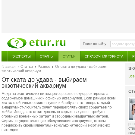
Поиск по сайту:
ЭКСПЕРТЫ
СТРАНЫ
СТАТЬИ
СПРАВОЧНИК ТУРИСТА
Р
Главная
Статьи
Разное
От ската до удава - выбираем
ЭК
экзотический аквариум
Все
От ската до удава - выбираем
экзотический аквариум
СТ
Мода на экзотических питомцев серьезно подкорректировала
содержимое домашних и офисных аквариумов. Если раньше всем
хватало обычных сомиков, гуппи и барбусов, то теперь каждый
аквариумист-любитель хочет перещеголять своих собратьев по
хобби. Иногда это стоит довольно серьезных денег, требует
огромных временных затрат и свободных квадратных метров.
Фирмы, осуществляющие обслуживание аквариумов, готовы
рос
предложить своим клиентам несколько категорий экзотических
стр
питомцев.
сам