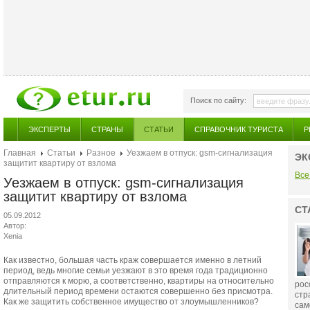
Поиск по сайту:
ЭКСПЕРТЫ
СТРАНЫ
СТАТЬИ
СПРАВОЧНИК ТУРИСТА
Р
Главная
Статьи
Разное
Уезжаем в отпуск: gsm-сигнализация
ЭК
защитит квартиру от взлома
Все
Уезжаем в отпуск: gsm-сигнализация
защитит квартиру от взлома
СТ
05.09.2012
Автор:
Xenia
Как известно, большая часть краж совершается именно в летний
период, ведь многие семьи уезжают в это время года традиционно
отправляются к морю, а соответственно, квартиры на относительно
рос
длительный период времени остаются совершенно без присмотра.
стр
Как же защитить собственное имущество от злоумышленников?
сам