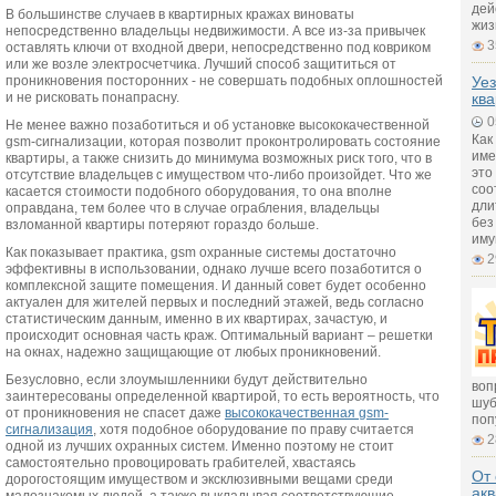
дей
В большинстве случаев в квартирных кражах виноваты
жиз
непосредственно владельцы недвижимости. А все из-за привычек
3
оставлять ключи от входной двери, непосредственно под ковриком
или же возле электросчетчика. Лучший способ защититься от
проникновения посторонних - не совершать подобных оплошностей
Уез
и не рисковать понапрасну.
ква
0
Не менее важно позаботиться и об установке высококачественной
Как
gsm-сигнализации, которая позволит проконтролировать состояние
име
квартиры, а также снизить до минимума возможных риск того, что в
это
отсутствие владельцев с имуществом что-либо произойдет. Что же
соо
касается стоимости подобного оборудования, то она вполне
дли
оправдана, тем более что в случае ограбления, владельцы
без
взломанной квартиры потеряют гораздо больше.
иму
Как показывает практика, gsm охранные системы достаточно
2
эффективны в использовании, однако лучше всего позаботится о
комплексной защите помещения. И данный совет будет особенно
актуален для жителей первых и последний этажей, ведь согласно
статистическим данным, именно в их квартирах, зачастую, и
происходит основная часть краж. Оптимальный вариант – решетки
на окнах, надежно защищающие от любых проникновений.
Безусловно, если злоумышленники будут действительно
воп
заинтересованы определенной квартирой, то есть вероятность, что
шуб
от проникновения не спасет даже
высококачественная gsm-
поп
сигнализация
, хотя подобное оборудование по праву считается
2
одной из лучших охранных систем. Именно поэтому не стоит
самостоятельно провоцировать грабителей, хвастаясь
От 
дорогостоящим имуществом и эксклюзивными вещами среди
ак