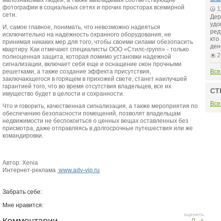
малознакомых людей, а также выкладывая соответствующие
фотографии в социальных сетях и прочих просторах всемирной
1
сети.
Дер
удо
И, самое главное, понимать, что невозможно надеяться
ред
исключительно на надежность охранного оборудования, не
кто
принимая никаких мер для того, чтобы своими силами обезопасить
ден
квартиру. Как отмечают специалисты ООО «Стилс-групп» - только
2
полноценная защита, которая помимо установки надежной
сигнализации, включает себя еще и оснащение окон прочными
решетками, а также создание эффекта присутствия,
Все
заключающегося в горящем в прихожей свете, станет наилучшей
гарантией того, что во время отсутствия владельцев, все их
СТ
имущество будет в целости и сохранности.
Все
Что и говорить, качественная сигнализация, а также мероприятия по
обеспечению безопасности помещений, позволят владельцам
недвижимости не беспокоиться о ценных вещах оставленных без
присмотра, даже отправляясь в долгосрочные путешествия или же
командировки.
Автор: Xenia
Интернет-реклама
www.adv-vip.ru
Забрать себе:
Мне нравится:
оценить
0