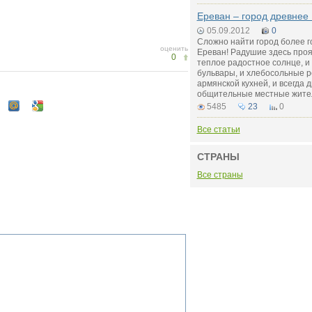
Ереван – город древнее
05.09.2012
0
Сложно найти город более 
оценить
Ереван! Радушие здесь прояв
0
теплое радостное солнце, и
бульвары, и хлебосольные 
армянской кухней, и всегда
общительные местные жите
5485
23
0
Все статьи
СТРАНЫ
Все страны