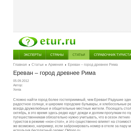
ЭКСПЕРТЫ
СТРАНЫ
СТАТЬИ
СПРАВОЧНИК ТУРИСТ
Главная
Статьи
Армения
Ереван – город древнее Рима
Ереван – город древнее Рима
05.09.2012
Автор:
Xenia
Сложно найти город более гостеприимный, чем Ереван! Радушие здесь
радостное солнце, и широкие городские бульвары, и хлебосольные р
всегда дружелюбные и общительные местные жители. Посещать стол
октябрь, в это время здесь редко идут дожди и долгим прогулкам по г
путешественникам обязательно нужно учитывать, что в сезон летних
туристов в режиме «нон-стоп», и это существенно влияет на стоимос
же возможно, например, если забронировать номер в отеле за пару м
используя бесплатный сервис
Oktogo.ru
.