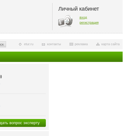
Личный кабинет
вход
регистрация
etur.ru
контакты
реклама
карта сайта
ск
)
я
я
дать вопрос эксперту