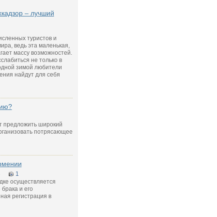
кадзор – лучший
исленных туристов и
ира, ведь эта маленькая,
гает массу возможностей.
слабиться не только в
лодной зимой любители
ения найдут для себя
нию?
т предложить широкий
организовать потрясающее
рмении
3
1
ядке осуществляется
брака и его
ная регистрация в