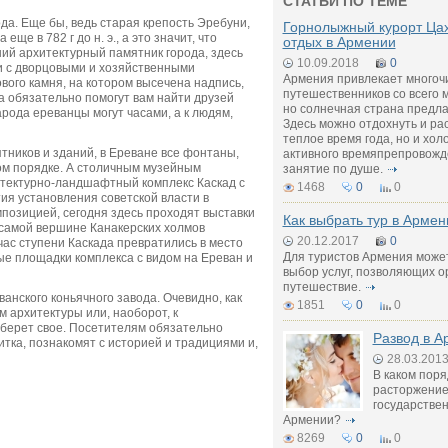
СТАТЬИ ПО ТЕМЕ
а. Еще бы, ведь старая крепость Эребуни,
Горнолыжный курорт Цах
ще в 782 г до н. э., а это значит, что
отдых в Армении
ий архитектурный памятник города, здесь
10.09.2018
0
и с дворцовыми и хозяйственными
Армения привлекает многоч
вого камня, на котором высечена надпись,
путешественников со всего м
 обязательно помогут вам найти друзей
но солнечная страна предла
арода ереванцы могут часами, а к людям,
Здесь можно отдохнуть и рас
теплое время года, но и хо
тников и зданий, в Ереване все фонтаны,
активного времяпрепровожд
ом порядке. А столичным музейным
занятие по душе.
итектурно-ландшафтный комплекс Каскад с
1468
0
0
ия установления советской власти в
позицией, сегодня здесь проходят выставки
Как выбрать тур в Арме
 самой вершине Канакерских холмов
20.12.2017
0
ас ступени Каскада превратились в место
Для туристов Армения може
ые площадки комплекса с видом на Ереван и
выбор услуг, позволяющих 
путешествие.
анского коньячного завода. Очевидно, как
1851
0
0
 архитектуры или, наоборот, к
 берет свое. Посетителям обязательно
Развод в А
тка, познакомят с историей и традициями и,
28.03.201
В каком пор
расторжение 
государствен
Армении?
8269
0
0