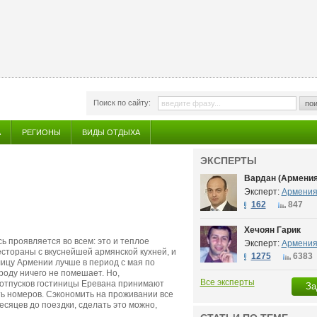
Поиск по сайту:
пои
А
РЕГИОНЫ
ВИДЫ ОТДЫХА
ЭКСПЕРТЫ
Вардан (Армения
Эксперт:
Армени
162
847
Хечоян Гарик
 проявляется во всем: это и теплое
Эксперт:
Армени
естораны с вкуснейшей армянской кухней, и
1275
6383
ицу Армении лучше в период с мая по
ороду ничего не помешает. Но,
Все эксперты
 отпусков
гостиницы Еревана
принимают
За
ть номеров. Сэкономить на проживании все
есяцев до поездки, сделать это можно,