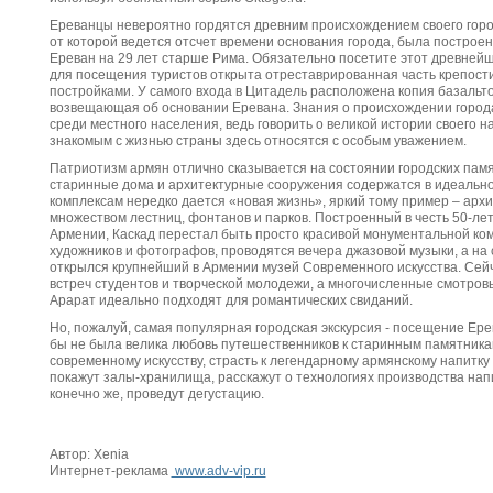
Ереванцы невероятно гордятся древним происхождением своего город
от которой ведется отсчет времени основания города, была построена е
Ереван на 29 лет старше Рима. Обязательно посетите этот древнейш
для посещения туристов открыта отреставрированная часть крепост
постройками. У самого входа в Цитадель расположена копия базальто
возвещающая об основании Еревана. Знания о происхождении города
среди местного населения, ведь говорить о великой истории своего н
знакомым с жизнью страны здесь относятся с особым уважением.
Патриотизм армян отлично сказывается на состоянии городских памя
старинные дома и архитектурные сооружения содержатся в идеальн
комплексам нередко дается «новая жизнь», яркий тому пример – арх
множеством лестниц, фонтанов и парков. Построенный в честь 50-лет
Армении, Каскад перестал быть просто красивой монументальной ком
художников и фотографов, проводятся вечера джазовой музыки, а на
открылся крупнейший в Армении музей Современного искусства. Сейч
встреч студентов и творческой молодежи, а многочисленные смотров
Арарат идеально подходят для романтических свиданий.
Но, пожалуй, самая популярная городская экскурсия - посещение Ерев
бы не была велика любовь путешественников к старинным памятникам
современному искусству, страсть к легендарному армянскому напитку
покажут залы-хранилища, расскажут о технологиях производства напи
конечно же, проведут дегустацию.
Автор: Xenia
Интернет-реклама
www.adv-vip.ru