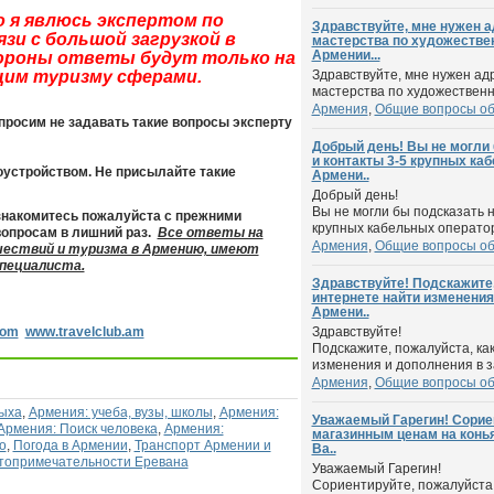
о я явлюсь экспертом по
Здравствуйте, мне нужен 
зи с большой загрузкой в
мастерства по художестве
Армении...
тороны ответы будут только на
им туризму сферами.
Здравствуйте, мне нужен а
мастерства по художественн
Армения
,
Общие вопросы о
 просим не задавать такие вопросы эксперту
Добрый день! Вы не могли 
и контакты 3-5 крупных ка
оустройством. Не присылайте такие
Армени..
Добрый день!
Вы не могли бы подсказать н
ознакомитесь пожалуйста с прежними
крупных кабельных операторо
 вопросам в лишний раз.
Все ответы на
Армения
,
Общие вопросы о
шествий и туризма в Армению, имеют
пециалиста.
Здравствуйте! Подскажите,
интернете найти изменения
Армени..
com
www.travelclub.am
Здравствуйте!
Подскажите, пожалуйста, ка
изменения и дополнения в за
Армения
,
Общие вопросы о
дыха
,
Армения: учеба, вузы, школы
,
Армения:
Уважаемый Гарегин! Сориен
Армения: Поиск человека
,
Армения:
магазинным ценам на конь
о
,
Погода в Армении
,
Транспорт Армении и
Ва..
топримечательности Еревана
Уважаемый Гарегин!
Сориентируйте, пожалуйста