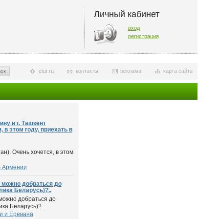
Личный кабинет
вход
регистрация
etur.ru
контакты
реклама
карта сайта
ск
иву в г. Ташкент
, в этом году, приехать в
тан). Очень хочется, в этом
б Армении
, можно добраться до
лика Беларусь)?..
 можно добраться до
ка Беларусь)?...
и и Еревана