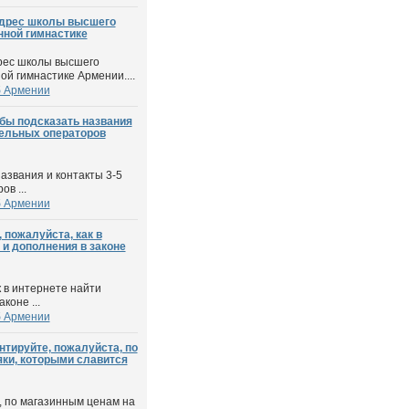
адрес школы высшего
нной гимнастике
дрес школы высшего
ой гимнастике Армении....
б Армении
бы подсказать названия
бельных операторов
азвания и контакты 3-5
в ...
б Армении
 пожалуйста, как в
 и дополнения в законе
к в интернете найти
коне ...
б Армении
тируйте, пожалуйста, по
яки, которыми славится
, по магазинным ценам на