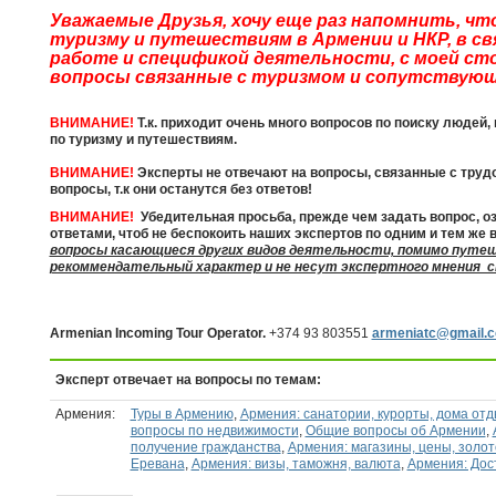
Уважаемые Друзья, хочу еще раз напомнить, чт
туризму и путешествиям в Армении и НКР, в свя
работе и спецификой деятельности, с моей с
вопросы связанные с туризмом и сопутствующ
ВНИМАНИЕ!
Т.к. приходит очень много вопросов по поиску людей,
по туризму и путешествиям.
ВНИМАНИЕ!
Эксперты не отвечают на вопросы, связанные с труд
вопросы, т.к они останутся без ответов!
ВНИМАНИЕ!
Убедительная просьба, прежде чем задать вопрос, 
ответами, чтоб не беспокоить наших экспертов по одним и тем же
вопросы касающиеся других видов деятельности, помимо путе
рекоммендательный характер и не несут экспертного мнения с
Armenian Incoming Tour Operator.
+374 93 803551
armeniatc@gmail.
Эксперт отвечает на вопросы по темам:
Армения:
Туры в Армению
,
Армения: санатории, курорты, дома от
вопросы по недвижимости
,
Общие вопросы об Армении
,
получение гражданства
,
Армения: магазины, цены, золот
Еревана
,
Армения: визы, таможня, валюта
,
Армения: Дос