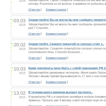
Здравствуйте, Гарик! Скажите пожалуйста как мне м
2016
сестру. Я никогда их не видела, я армянка но родилась в
Ответов:
1
Комментариев:
1
03.03
Здравствуйте! Вы не могли бы мне сообщить прожиточ
Здравствуйте! Вы не могли бы мне сообщить прожито
2016
руб.? Спасибо...
Ответов:
2
Комментариев:
0
20.02
Здравствуйте. Скажите пожалуйста сколько стоит з...
Здравствуйте. Скажите пожалуйста сколько стоит зо
2016
сегодняшний день. Спасибо Большое....
Ответов:
1
Комментариев:
0
10.03
Какие документы надо брать с собой гражданину РФ 1
Здравствуйте уважаемые эксперты. Меня зовут Ладик,
2015
Летом с моими тремя друзьями(им по 17 лет и они тоже
Ответов:
1
Комментариев:
1
13.02
В течении какого времени выдают паспорта...
Я гражданка РФ и в середине октября я подала докум
2015
Армении. Прошло уже 4 месяца а мой паспорт еще не го