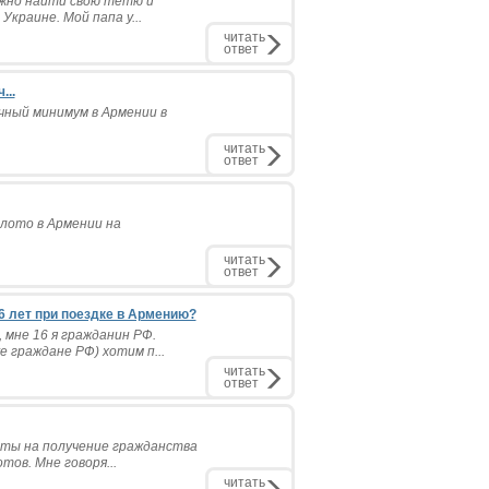
ожно найти свою тетю и
 Украине. Мой папа у...
читать
ответ
...
чный минимум в Армении в
читать
ответ
лото в Армении на
читать
ответ
6 лет при поездке в Армению?
 мне 16 я гражданин РФ.
 граждане РФ) хотим п...
читать
ответ
енты на получение гражданства
тов. Мне говоря...
читать