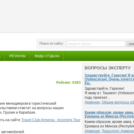
Поиск по сайту:
пои
А
РЕГИОНЫ
ВИДЫ ОТДЫХА
ВОПРОСЫ ЭКСПЕРТУ
Здравствуйте, Гарегин! Я ж
(Узбекситан). Очень хочется
Рейтинг: 6383
Ер..
Здравствуйте, Гарегин!
Я живу в г. Ташкент (Узбекси
году, приехат...
Армения
,
Общие вопросы о
ване менеджером в туристической
вольствием ответит на вопросы наших
, Грузии и Карабахе.
Каким образом, кроме авиа
Еревана из Минска (Респуб
ть на сайте
Travel Club Armenia - Incoming Tour
Каким образом, кроме авиа,
Еревана из Минска (Республи
Армения
,
Транспорт Армени
и автомобилей.