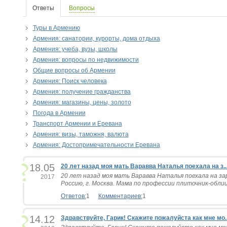
Ответы
Вопросы
Туры в Армению
Армения: санатории, курорты, дома отдыха
Армения: учеба, вузы, школы
Армения: вопросы по недвижимости
Общие вопросы об Армении
Армения: Поиск человека
Армения: получение гражданства
Армения: магазины, цены, золото
Погода в Армении
Транспорт Армении и Еревана
Армения: визы, таможня, валюта
Армения: Достопримечательности Еревана
18.05
20 лет назад моя мать Варавва Наталья поехала на з..
20 лет назад моя мать Варавва Наталья поехала на зар
2017
Россию, г. Москва. Мама по профессии плиточник-облицо
Ответов:
1
Комментариев:
1
14.12
Здравствуйте, Гарик! Скажите пожалуйста как мне мо..