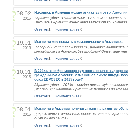
Ответов:
1
Комментариев:
0
08.02
Находясь в Армении можно отказаться от гр. Армении 
Здравствуйте. Я Папеян Алик. В 2013г меня поставили 
2015
Находясь в Армении можно отказаться от гр. Армении и
Ответов:
1
Комментариев:
0
19.01
Можно ли мне поехать в командировку в Армению...
Я Азербайджанец-гражданин РБ, работаю водителем. М
2015
командировку в Армению, без проблем? Ответьте мне п
Ответов:
1
Комментариев:
0
10.01
В 2014г. в ноябре месяце суд постановил о выдворении
гражданином Армении. Измениться ли что нибудь пос
2015
союз ЕВРОЗЕС в 2015 году?
Здравствуйте, в 2014г. в ноябре месяце суд постанови
, являюсь гражданином Армении. Измениться ли что ниб
Ответов:
1
Комментариев:
0
08.01
Можно ли в Армении получить грант на развитие обуч
Добрый день! У меня к Вам вопрос. Можно ли в Армении
2015
обучающего сайта?...
Ответов:
1
Комментариев:
0