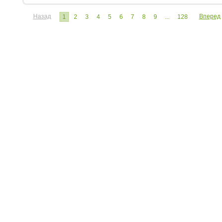
Назад
Вперед
1
2
3
4
5
6
7
8
9
...
128
ЧИТАТЕЛЮ:
ЭКСПЕРТУ:
Личный кабинет
Личный ка
Настройка уведомлений
Написать 
Написать статью
Как стать 