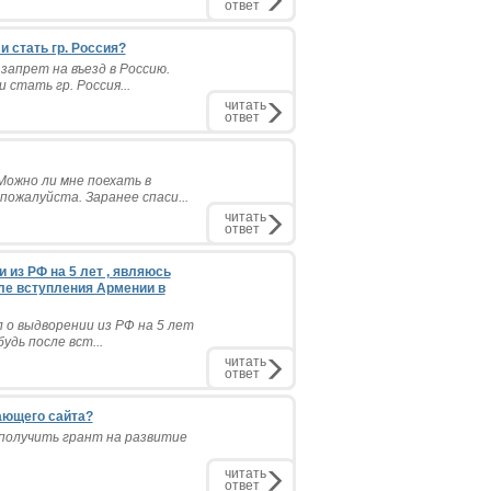
ответ
и стать гр. Россия?
запрет на въезд в Россию.
 стать гр. Россия...
читать
ответ
ожно ли мне поехать в
ожалуйста. Заранее спаси...
читать
ответ
 из РФ на 5 лет , являюсь
ле вступления Армении в
л о выдворении из РФ на 5 лет
удь после вст...
читать
ответ
ающего сайта?
 получить грант на развитие
читать
ответ