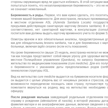
стороны окружающих вряд ли удасться избежать. В этой ситуации ва
попытаться понять, что незапланированная беременность – это не н
не означает нежеланный.
Беременность и роды.
Первое, что вам нужно сделать, это посетить
течение вашей беременности. Для иностранок, легально проживающи
в местном отделении ASL
(Azienda Sanitaria Locale)
государст
предъявив действующую санитарную карточку (tessera sanitaria). В с
соответственно, нет санитарной карточки, в консультации
(consul
госпиталя вам должны выдать карточку временного учета по форме S.
Осмотры врачом и все обязательные анализы, предусмотренные д
как для обладательниц tessera sanitaria, так и для беременных с ка
больнице, включая
taglio cesareo
(если есть показания).
На сроке беременности свыше 15 недель, иностранка-нелегал не мо
так как поездка представляет собой явную угрозу для здоровья мат
местное Полицейское управление (Questura), по запросу береме
жительство по медицинским показаниям
(cure mediche).
Для его полу
о беременности с указанием даты предполагаемых родов (certifi
гинекологом структуры ASL.
Вид на жительство
cure mediche
выдается на бумажном носителе фор
он выдается с целью уберечь вас от ненужных рисков и стрессов, 
возможности периодически посещать свою страну, путешествуя т
пожелаете вернуться на родину, вид на жительство необходимо 
офицеру.
После рождения малыша
заведующий родильным отделением го
справку о рождении
(attestazione di nascita)
, в которой указаны дат
фамилия матери и ее анаграфические данные, включая сведения о г