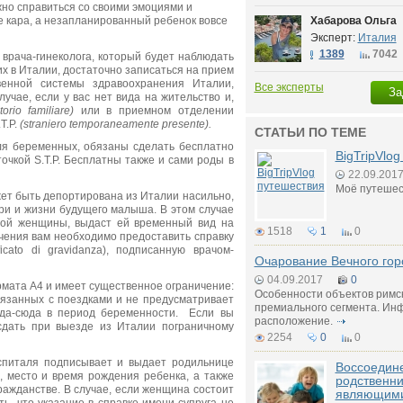
жно справиться со своими эмоциями и
е кара, а незапланированный ребенок вовсе
Хабарова Ольга
Эксперт:
Италия
1389
7042
 врача-гинеколога, который будет наблюдать
х в Италии, достаточно записаться на прием
венной системы здравоохранения Италии,
Все эксперты
За
лучае, если у вас нет вида на жительство и,
torio familiare)
или в приемном отделении
T.P.
(straniero temporaneamente presente).
СТАТЬИ ПО ТЕМЕ
ля беременных, обязаны cделать бесплатно
BigTripVlo
рточкой S.T.P. Бесплатны также и сами роды в
22.09.201
Моё путешес
жет быть депортирована из Италии насильно,
ери и жизни будущего малыша. В этом случае
нной женщины, выдаcт ей временный вид на
1518
1
0
чения вам необходимо предоставить справку
cato di gravidanza), подписанную врачом-
Очарование Вечного гор
04.09.2017
0
мата А4 и имеет существенное ограничение:
Особенности объектов римс
связанных с поездками и не предусматривает
премиального сегмента. Инф
уда-сюда в период беременности. Если вы
расположение.
сдать при выезде из Италии пограничному
2254
0
0
спиталя подписывает и выдает родильнице
Воссоедин
а, место и время рождения ребенка, а также
родственни
ражданстве. В случае, если женщина состоит
являющими