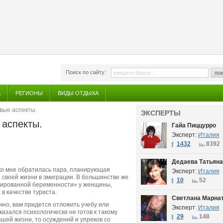
Поиск по сайту:
пои
А
РЕГИОНЫ
ВИДЫ ОТДЫХА
вые аспекты.
ЭКСПЕРТЫ
 аспекты.
Гайа Пиццурро
Эксперт:
Италия
1432
8392
Дедаева Татьяна
ко мне обратилась пара, планирующая
Эксперт:
Италия
 своей жизни в эмиграции. В большинстве же
10
52
анированной беременности» у женщины,
 в качестве туриста.
Светлана Марна
чно, вам придется отложить учебу или
Эксперт:
Италия
азался психологически не готов к такому
29
148
ашей жизни, то осуждений и упреков со