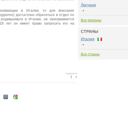
Лигурия
проивающие в Италии, то для вписания
oggiorno)
достаточно обратиться в отдел по
 родившемуся в Италии, не присваивается
Все регионы
 18 лет он имеет право запросить его на
СТРАНЫ
Италия
Все страны
оценить
1