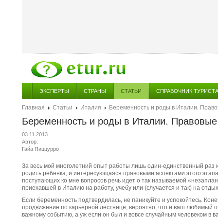
ЭКСПЕРТЫ
СТРАНЫ
СТАТЬИ
СПРАВОЧНИК ТУРИСТ
Главная
Статьи
Италия
Беременность и роды в Италии. Право
Беременность и роды в Италии. Правовые
03.11.2013
Автор:
Гайа Пиццурро
За весь мой многолетний опыт работы лишь один-единственный раз 
родить ребенка, и интересующаяся правовыми аспектами этого этапа
поступающих ко мне вопросов речь идет о так называемой «незапл
приехавшей в Италию на работу, учебу или (случается и так) на отдых
Если беременность подтвердилась, не паникуйте и успокойтесь. Коне
продвижение по карьерной лестнице; вероятно, что и ваш любимый ок
важному событию, а уж если он был и вовсе случайным человеком в в