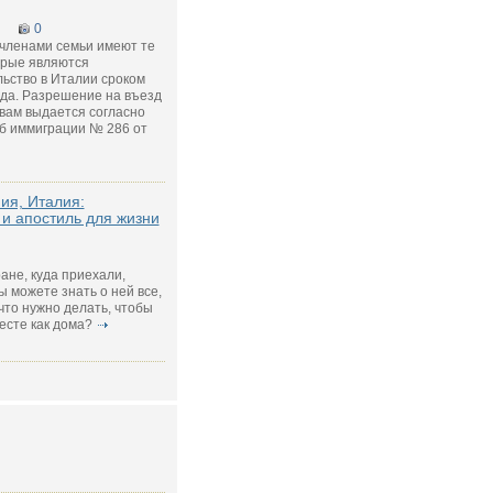
0
 членами семьи имеют те
орые являются
ьство в Италии сроком
ода. Разрешение на въезд
вам выдается согласно
об иммиграции № 286 от
ия, Италия:
 и апостиль для жизни
ране, куда приехали,
ы можете знать о ней все,
 что нужно делать, чтобы
есте как дома?