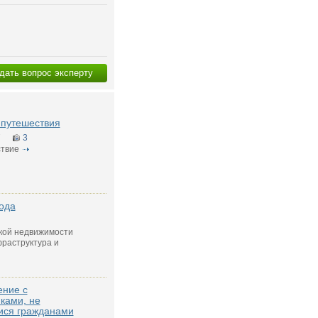
дать вопрос эксперту
g путешествия
7
3
твие
ода
кой недвижимости
раструктура и
ение с
ками, не
ся гражданами