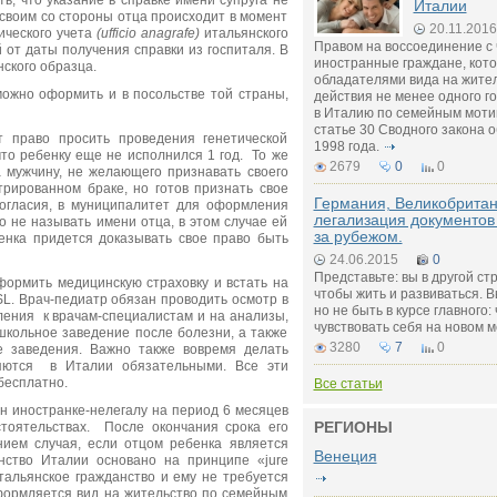
ть, что указание в справке имени супруга не
Италии
 своим со стороны отца происходит в момент
20.11.2016
ического учета
(ufficio anagrafe)
итальянского
Правом на воссоединение с
от даты получения справки из госпиталя. В
иностранные граждане, кот
ского образца.
обладателями вида на жител
можно оформить и в посольстве той страны,
действия не менее одного г
в Италию по семейным моти
статье 30 Сводного закона 
т право просить проведения генетической
1998 года.
что ребенку еще не исполнился 1 год. То же
2679
0
0
а мужчину, не желающего признавать своего
трированном браке, но готов признать свое
Германия, Великобритан
согласия, в муниципалитет для оформления
легализация документов
о не называть имени отца, в этом случае ей
за рубежом.
бенка придется доказывать свое право быть
24.06.2015
0
Представьте: вы в другой ст
ормить медицинскую страховку и встать на
чтобы жить и развиваться. В
SL. Врач-педиатр обязан проводить осмотр в
но не быть в курсе главного:
ления к врачам-специалистам и на анализы,
чувствовать себя на новом м
кольное заведение после болезни, а также
3280
7
0
 заведения. Важно также вовремя делать
ляются в Италии обязательными. Все эти
бесплатно.
Все статьи
 иностранке-нелегалу на период 6 месяцев
РЕГИОНЫ
тоятельствах. После окончания срока его
нием случая, если отцом ребенка является
Венеция
нство Италии основано на принципе «jure
итальянское гражданство и ему не требуется
оформляется вид на жительство по семейным