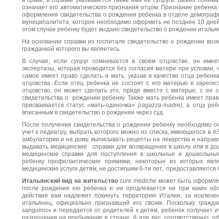
в браке, в справке указывается также имя ее супруга. Важно понима
означает его автоматического признания отцом. Признание ребенка
оформления свидетельства о рождении ребенка в отделе демограф
муниципалитета, которое необходимо оформить не позднее 10 дней 
этом случае ребенку будет выдано свидетельство о рождении итальян
На основании справки из госпиталя свидетельство о рождении воз
гражданкой которого вы являетесь.
В случае, если супруг сомневается в своем отцовстве, он имее
экспертизы, которая проводится без согласия матери при условии, 
самое имеет право сделать и мать, указав в качестве отца ребенк
отцовства. Если отец ребенка не состоит с его матерью в зарегис
отцовство, он может сделать это, придя вместе с матерью, с ее 
свидетельства о рождении ребенку. Также мать ребенка имеет прав
присваивается статус «мать-одиночка»
(ragazza-madre)
, а отцу ре
вписанным в свидетельство о рождении через суд.
После получения свидетельства о рождении ребенку необходимо оф
учет к педиатру, выбрать которого можно из списка, имеющегося в A
амбулатории и на дому, выписывать рецепты на лекарства и направ
выдавать медицинские справки для возвращения в школу или в дош
медицинские справки для поступления в школьные и дошкольные
ребенку профилактические прививки, некоторые из которых яв
медицинские услуги детям, не достигшим 6-ти лет, предоставляются 
Итальянский вид на жительство
cure mediche
может быть оформлен
после рождения ею ребенка и не продлевается ни при каких обс
действия вам надлежит покинуть территорию Италии, за исключе
итальянец, официально признавший его своим. Поскольку гражда
sanguinis» и передается от родителей к детям, ребенок получает 
разрешения на пребывание в стране. А для вас, соответственно, 