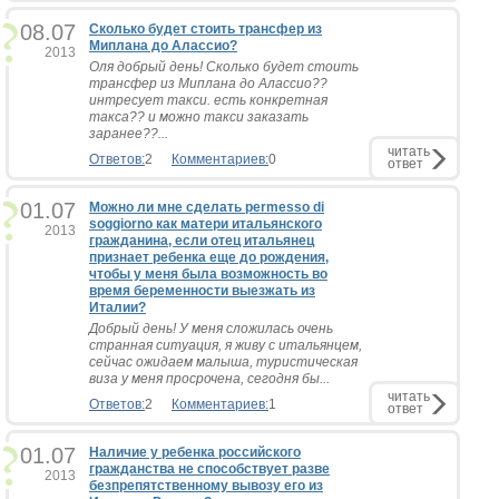
08.07
Сколько будет стоить трансфер из
Миплана до Алассио?
2013
Оля добрый день! Сколько будет стоить
трансфер из Миплана до Алассио??
интресует такси. есть конкретная
такса?? и можно такси заказать
заранее??...
читать
Ответов:
2
Комментариев:
0
ответ
01.07
Можно ли мне сделать permesso di
soggiorno как матери итальянского
2013
гражданина, если отец итальянец
признает ребенка еще до рождения,
чтобы у меня была возможность во
время беременности выезжать из
Италии?
Добрый день! У меня сложилась очень
странная ситуация, я живу с итальянцем,
сейчас ожидаем малыша, туристическая
виза у меня просрочена, сегодня бы...
читать
Ответов:
2
Комментариев:
1
ответ
01.07
Наличие у ребенка российского
гражданства не способствует разве
2013
безпрепятственному вывозу его из