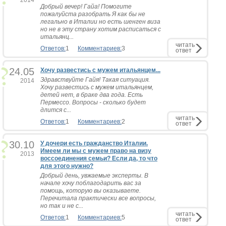
2014
Добрый вечер! Гайа! Помогите
пожалуйста разобрать Я как бы не
легально в Италии но есть шенген виза
но не в эту страну хотим расписаться с
итальянц...
читать
Ответов:
1
Комментариев:
3
ответ
24.05
Хочу развестись с мужем итальянцем...
Здравствуйте Гайя! Такая ситуация.
2014
Хочу развестись с мужем итальянцем,
детей нет, в браке два года. Есть
Пермессо. Вопросы - сколько будет
длится с...
читать
Ответов:
1
Комментариев:
2
ответ
30.10
У дочери есть гражданство Италии.
Имеем ли мы с мужем право на визу
2013
воссоединения семьи? Если да, то что
для этого нужно?
Добрый день, увжаемые эксперты. В
начале хочу поблагодарить вас за
помощь, которую вы оказываете.
Перечитала практически все вопросы,
но так и не с...
читать
Ответов:
1
Комментариев:
5
ответ