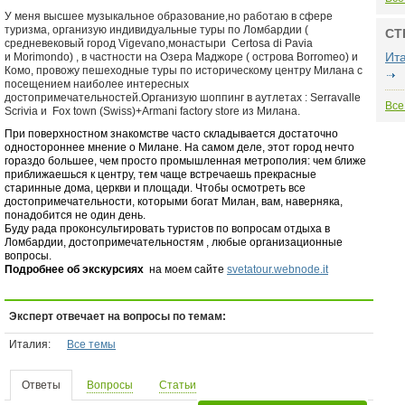
У меня высшее музыкальное образование,но работаю в сфере
туризма, организую индивидуальные туры по Ломбардии (
СТ
средневековый город Vigevano,монастыри Certosa di Pavia
Ит
и Morimondo) , в частности на Озера
Маджоре (
острова Borromeo) и
Комо
, провожу пешеходные туры по историческому центру Милана с
посещением наиболее интересных
достопримечательностей.Организую шоппинг в аутлетах : Serravalle
Все
Scrivia и Fox town (Swiss)+Armani factory store из Милана.
При поверхностном знакомстве часто складывается достаточно
одностороннее мнение о Милане. На самом деле, этот город нечто
гораздо большее, чем просто промышленная метрополия: чем ближе
приближаешься к центру, тем чаще встречаешь прекрасные
старинные дома, церкви и площади. Чтобы осмотреть все
достопримечательности, которыми богат Милан, вам, наверняка,
понадобится не один день.
Буду рада проконсультировать туристов по вопросам отдыха в
Ломбардии, достопримечательностям , любые организационные
вопросы.
Подробнее об экскурсиях
на моем сайте
svetatour.webnode.it
Эксперт отвечает на вопросы по темам:
Италия:
Все темы
Ответы
Вопросы
Статьи