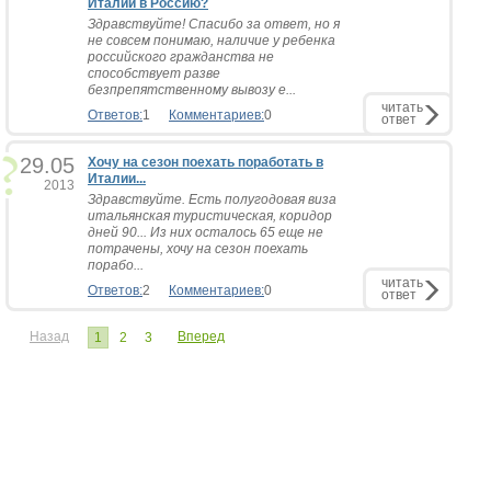
Италии в Россию?
Здравствуйте! Спасибо за ответ, но я
не совсем понимаю, наличие у ребенка
российского гражданства не
способствует разве
безпрепятственному вывозу е...
читать
Ответов:
1
Комментариев:
0
ответ
29.05
Хочу на сезон поехать поработать в
Италии...
2013
Здравствуйте. Есть полугодовая виза
итальянская туристическая, коридор
дней 90... Из них осталось 65 еще не
потрачены, хочу на сезон поехать
порабо...
читать
Ответов:
2
Комментариев:
0
ответ
Назад
Вперед
1
2
3