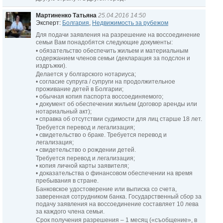
Мартиненко Татьяна
25.04.2016 14:50
Эксперт:
Болгария
,
Недвижимость за рубежом
Для подачи заявления на разрешение на воссоединение
семьи Вам понадобятся следующие документы:
• обязательство обеспечить жильем и материальным
содержанием членов семьи (декларация за подслон и
издръжки).
Делается у болгарского нотариуса;
• согласие супруга / супруги на продолжительное
проживание детей в Болгарии;
• обычная копия паспорта воссоединяемого;
• документ об обеспечении жильем (договор аренды или
нотариальный акт);
• справка об отсутствии судимости для лиц старше 18 лет.
Требуется перевод и легализация;
• свидетельство о браке. Требуется перевод и
легализация;
• свидетельство о рождении детей.
Требуется перевод и легализация;
• копия личной карты заявителя;
• доказательства о финансовом обеспечении на время
пребывания в стране.
Банковское удостоверение или выписка со счета,
заверенная сотрудником банка. Государственный сбор за
подачу заявления на воссоединение составляет 10 лева
за каждого члена семьи.
Срок получения разрешения – 1 месяц («съобщение», в