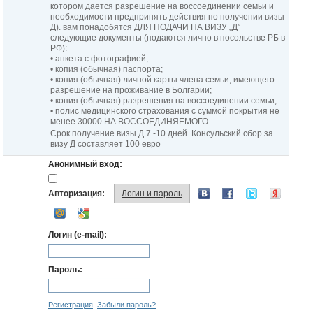
котором дается разрешение на воссоединении семьи и
необходимости предпринять действия по получении визы
Д). вам понадобятся ДЛЯ ПОДАЧИ НА ВИЗУ „Д”
следующие документы (подаются лично в посольстве РБ в
РФ):
• анкета с фотографией;
• копия (обычная) паспорта;
• копия (обычная) личной карты члена семьи, имеющего
разрешение на проживание в Болгарии;
• копия (обычная) разрешения на воссоединении семьи;
• полис медицинского страхования с суммой покрытия не
менее 30000 НА ВОССОЕДИНЯЕМОГО.
Срок получение визы Д 7 -10 дней. Консульский сбор за
визу Д составляет 100 евро
Анонимный вход:
Авторизация:
Логин и пароль
Логин (e-mail):
Пароль:
Регистрация
Забыли пароль?