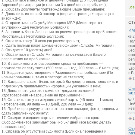
1. Обратиться в местное отделение полиции для проведения
Адресной регистрации (в течении 3-х дней после прибытия);
Все
2. Собрать документы подтверждающие Ваше пребывание;
3. Дополнить их копией паспорта (первая страница + страница с
визой «Д»);
СТ
4. Отправиться в «Службу Миграция» МВР (Министерство
внутренних Дел Республики Болгария);
ИМ
5. Заполнить бланк Заявления на рассмотрение срока пребывания
Иностранца в Республике Болгария;
2
6. Оплатить таксу 10 лева (за рассмотрение);
Пол
7. Сдать полный пакет документов офицеру «Службы Миграция»;
воз
8. Ожидаете 10 (десять) дней;
бес
9. Обратиться в «Службу Миграция» за результатом Вашего
шко
разрешения на пребывание;
рег
10. В зависимости от разрешения срока на пребывание —
воз
произвести оплату таксы (500 лева — 1 год, 200 лева — 6 месяцев);
Евр
11. Выдается удостоверение «Разрешение на пребывание» (По
в Б
новым правилам: Штамп в паспорт не ставится);
1
12. Вам распечатают бланк, который Вы должны вновь пополнить и
подчеркнуть правильность информации указанной в нем;
Си
13. Дополняете уже этот комплект документов копией
жи
Удостоверения «Разрешение на пребывание»;
1
15. Оплатить таксу за издание личной карты (45 лева — 1 месяц
Неб
изготовления, 90 лева — 10 дней, 220 лева — 3 дня);
нет
16. Пройти процедуру снятия отпечатков пальцев, фото, подпись и
неп
сдать заполненную анкету;
17. Ожидаете издание карты в течении избранного срока.
1
Сбор документов занимает обычно 5-7 дней (все можно делать
параллельно):
Отд
1. Справка об отсутствии судимости (Если она переведена и
ра