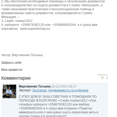
2. Мы обеспечим необходимые переводы и легализацию документов
и сопровождаем Вас на подачу документов в Службу «Миграция», а
также оказываем практическую и консультационную помощь в
формировании пакета документов, сопровождение в Службу
Миграция —
3.
Скайп martan1812
4.
наберите +359879382120 или +359898662044 и я сразу вам
перезвоню www.superdombg.eu
Автор: Мартиненко Татьяна
Забрать себе:
Мне нравится:
оценить
Комментарии
0
Мартиненко Татьяна
10.12.2015 18:17
Эксперт:
Болгария
,
Недвижимость за рубежом
СУПЕР ДОМ БГ ВАШ СОВЕТНИК И ПОМОЩНИК ПО
ПЕРЕЕЗДУ В БОЛГАРИЮ. • Скайп martan1812 • Или
телефон наберите +359879382120 или вайбер
+359898662044 и я сразу вам позвоню • Памятка
иммигранта или о чем нужно знать переезжая жить в
другую страну и в другой город?