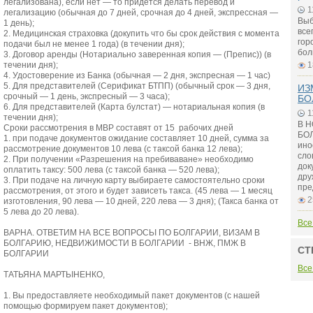
легализована), если нет — то придется делать перевод и
1
легализацию (обычная до 7 дней, срочная до 4 дней, экспрессная —
Выб
1 день);
все
2. Медицинская страховка (докупить что бы срок действия с момента
гор
подачи был не менее 1 года) (в течении дня);
бол
3. Договор аренды (Нотариально заверенная копия — (Препис)) (в
течении дня);
1
4. Удостоверение из Банка (обычная — 2 дня, экспресная — 1 час)
5. Для представителей (Серификат БТПП) (обычный срок — 3 дня,
ИЗ
срочный — 1 день, экспресный — 3 часа);
БО
6. Для представителей (Карта булстат) — нотариальная копия (в
1
течении дня);
В 
Сроки рассмотрения в МВР составят от 15 рабочих дней
БОЛ
1. при подаче документов ожидание составляет 10 дней, сумма за
ино
рассмотрение документов 10 лева (с таксой банка 12 лева);
сло
2. При получении «Разрешения на пребиваване» необходимо
док
оплатить таксу: 500 лева (с таксой банка — 520 лева);
дру
3. При подаче на личную карту выбираете самостоятельно сроки
пре
рассмотрения, от этого и будет зависеть такса. (45 лева — 1 месяц
2
изготовления, 90 лева — 10 дней, 220 лева — 3 дня); (Такса банка от
5 лева до 20 лева).
Все
ВАРНА.
ОТВЕТИМ НА ВСЕ ВОПРОСЬІ ПО БОЛГАРИИ, ВИЗАМ В
БОЛГАРИЮ, НЕДВИЖИМОСТИ В БОЛГАРИИ - ВНЖ, ПМЖ В
СТ
БОЛГАРИИ
Все
ТАТЬЯНА МАРТЬІНЕНКО,
1.
Вы предоставляете необходимый пакет документов (с нашей
помощью формируем пакет документов);