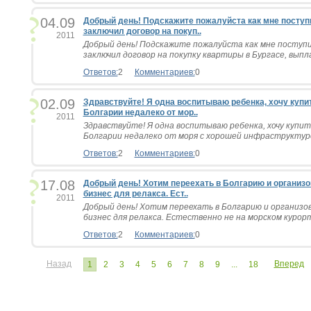
04.09
Добрый день! Подскажите пожалуйста как мне поступит
заключил договор на покуп..
2011
Добрый день! Подскажите пожалуйста как мне поступи
заключил договор на покупку квартиры в Бургасе, выпла
Ответов:
2
Комментариев:
0
02.09
Здравствуйте! Я одна воспитываю ребенка, хочу купи
Болгарии недалеко от мор..
2011
Здравствуйте! Я одна воспитываю ребенка, хочу купит
Болгарии недалеко от моря с хорошей инфраструктурой
Ответов:
2
Комментариев:
0
17.08
Добрый день! Хотим переехать в Болгарию и организ
бизнес для релакса. Ест..
2011
Добрый день! Хотим переехать в Болгарию и организ
бизнес для релакса. Естественно не на морском курорте
Ответов:
2
Комментариев:
0
Назад
Вперед
1
2
3
4
5
6
7
8
9
...
18