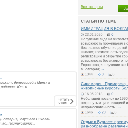
Все эксперты
За
СТАТЬИ ПО ТЕМЕ
ИММИГРАЦИЯ В БОЛГАР
23.01.2020
0
Получение вида на жительств
возможность проживания в ст
бесплатное обучение детей 
школах; • возможность веде
регистрацию и открытие соб
возможность безвизового п
Евросоюза; • получение виз
в Болгарии;
1344
0
0
..
иежал с делегацией в Минск в
Синеморец, Приморско, 
родилась Юля о...
живописные курорты Бо
16.05.2018
0
Небольшой поселок до 1990 
читать
ответ
нетронутым цивилизацией и
неприкосновенность.
1646
23
0
..
ч(Болгария)Зовут его Николай
Отдых в Бургасе: преим
ас...Познакомилис...
разнообразие развлечен