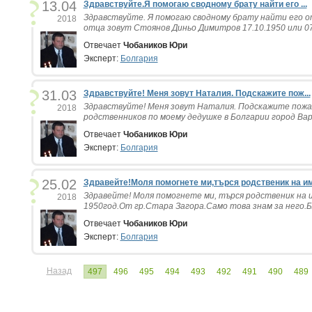
13.04
Здравствуйте.Я помогаю сводному брату найти его ...
Здравствуйте. Я помогаю сводному брату найти его от
2018
отца зовут Стоянов Диньо Димитров 17.10.1950 или 07.
Отвечает
Чобаников Юри
Эксперт:
Болгария
31.03
Здравствуйте! Меня зовут Наталия. Подскажите пож...
Здравствуйте! Меня зовут Наталия. Подскажите пожа
2018
родственников по моему дедушке в Болгарии город Варн
Отвечает
Чобаников Юри
Эксперт:
Болгария
25.02
Здравейте!Моля помогнете ми,търся родственик на им.
Здравейте! Моля помогнете ми, търся родственик на 
2018
1950год.От гр.Стара Загора.Само това знам за него.Бл
Отвечает
Чобаников Юри
Эксперт:
Болгария
Назад
497
496
495
494
493
492
491
490
489