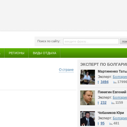
Поиск по сайту:
пои
А
РЕГИОНЫ
ВИДЫ ОТДЫХА
ЭКСПЕРТ ПО БОЛГАРИ
О стране
Мартиненко Тать
Эксперт:
Болгари
3494
1799
Пинигин Евгений
Эксперт:
Болгари
232
1159
Чобаников Юри
Эксперт:
Болгари
95
481