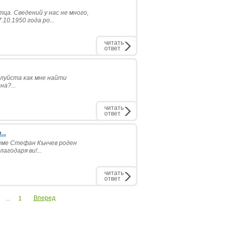
ца. Сведений у нас не много,
10.1950 года ро...
читать
ответ
луйста как мне найти
а?...
читать
ответ
..
име Стефан Кънчев роден
агодаря ви!...
читать
ответ
Вперед
...
1