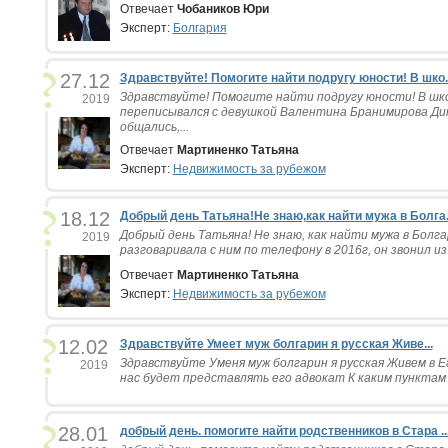
Отвечает
Чобаников Юри
Эксперт:
Болгария
27.12
Здравствуйте! Помогите найти подругу юности! В шко..
Здравствуйте! Помогите найти подругу юности! В шко
2019
переписывался с девушкой Валентина Бранимирова Ди
общались,...
Отвечает
Мартиненко Татьяна
Эксперт:
Недвижимость за рубежом
18.12
Добрый день Татьяна!Не знаю,как найти мужа в Болга.
Добрый день Татьяна! Не знаю, как найти мужа в Болга
2019
разговаривала с ним по телефону в 2016г, он звонил из 
Отвечает
Мартиненко Татьяна
Эксперт:
Недвижимость за рубежом
12.02
Здравствуйте Умеет муж болгарин я русская Живе...
Здравствуйте Уменя муж болгарин я русская Живем в Е
2019
нас будет представлять его адвокат К каким пунктам 
28.01
добрый день. помогите найти родственников в Стара ..