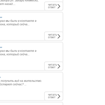
агора ул. Захари Княжески,
ет назад....
читать
ответ
..
 раз мы были в контакте в
она, который сейча...
читать
ответ
..
 раз мы были в контакте в
она, который сейча...
читать
ответ
.
 получить вид на жительство.
ствуют сейчас? ...
читать
ответ