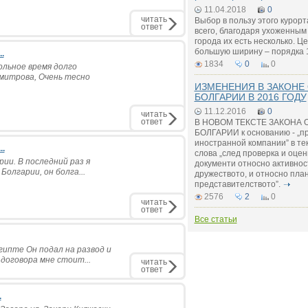
11.04.2018
0
читать
Выбор в пользу этого курор
ответ
всего, благодаря ухоженным
города их есть несколько. 
большую ширину – порядка 
.
1834
0
0
льное время долго
митрова, Очень тесно
ИЗМЕНЕНИЯ В ЗАКОНЕ
БОЛГАРИИ В 2016 ГОДУ
11.12.2016
0
читать
ответ
В НОВОМ ТЕКСТЕ ЗАКОНА 
БОЛГАРИИ к основанию - „п
иностранной компании” в те
..
слова „след проверка и оце
рии. В последний раз я
документи относно активнос
Болгарии, он болга...
дружеството, и относно пла
представителството”.
2576
2
0
читать
ответ
Все статьи
гипте Он подал на развод и
договора мне стоит...
читать
ответ
.