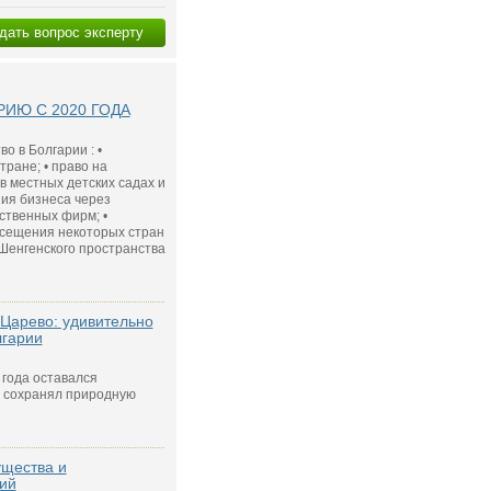
дать вопрос эксперту
ИЮ С 2020 ГОДА
о в Болгарии : •
ране; • право на
в местных детских садах и
ния бизнеса через
ственных фирм; •
осещения некоторых стран
 Шенгенского пространства
Царево: удивительно
лгарии
года оставался
 сохранял природную
ущества и
ий