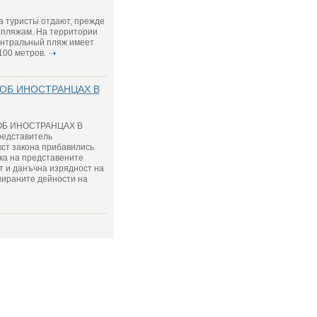
та туристы отдают, прежде
 пляжам. На территории
Центральный пляж имеет
100 метров.
 ОБ ИНОСТРАНЦАХ В
ОБ ИНОСТРАНЦАХ В
редставитель
кст закона прибавились
нка на представените
т и данъчна изрядност на
нираните дейности на