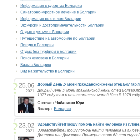
Информация о курортах Болгарии
Санаторно-курортное лечение в Болгарии
Информация по отелям Болгарии
Экскурсии и достопримечательности Болгарии
Отдых с детьми в Болгарии
Путешествие на автомобиле по Болгарии
Погода в Болгарии
Отдых без турфирм в Болгарии
Поиск человека в Болгарии
Визы в Болгарию
Вид на жительство в Болгарии
25.06
Добрый день .У моей гражданской жены отец Болгар.п.
Добрый день .У моей гражданской жены отец Болгар.пр
2021
1977 году там и познакомился с мамой Юли.В 1978 году 
Отвечает
Чобаников Юри
Эксперт:
Болгария
23.02
Здравствуйте!Прошу помочь найти человека из г.Лове.
Здравствуйте!Прошу помочь найти человека из г.Лове
2021
Дмитров или Димитров.Примерно около 68 лет ему сейч