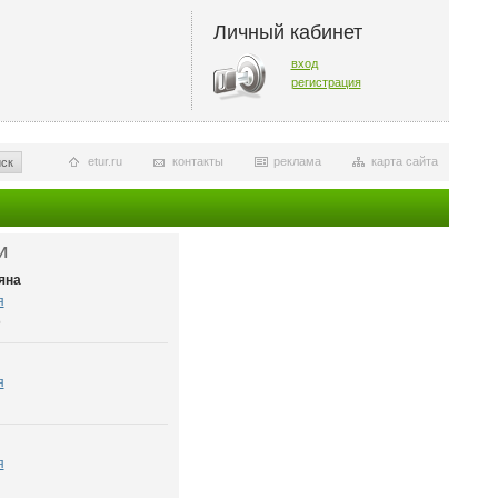
Личный кабинет
вход
регистрация
etur.ru
контакты
реклама
карта сайта
ск
И
яна
я
6
я
я