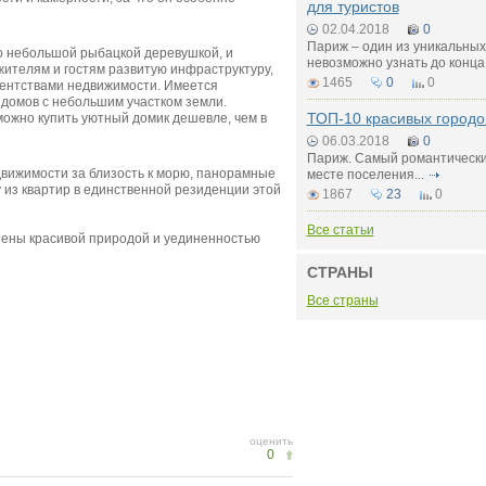
для туристов
02.04.2018
0
Париж – один из уникальных
о небольшой рыбацкой деревушкой, и
невозможно узнать до конца
жителям и гостям развитую инфраструктуру,
1465
0
0
ентствами недвижимости. Имеется
домов с небольшим участком земли.
ТОП-10 красивых городо
можно купить уютный домик дешевле, чем в
06.03.2018
0
Париж. Самый романтический
вижимости за близость к морю, панорамные
месте поселения...
 из квартир в единственной резиденции этой
1867
23
0
Все статьи
нены красивой природой и уединенностью
СТРАНЫ
Все страны
оценить
0