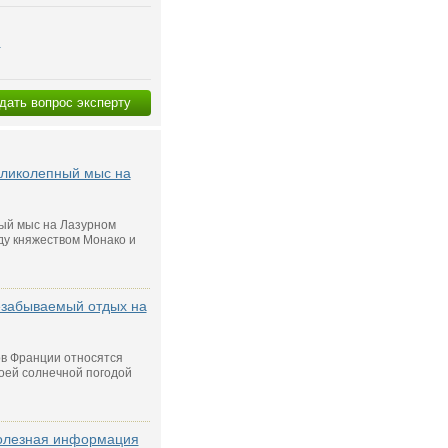
я
дать вопрос эксперту
еликолепный мыс на
ный мыс на Лазурном
ду княжеством Монако и
езабываемый отдых на
ов Франции относятся
оей солнечной погодой
полезная информация