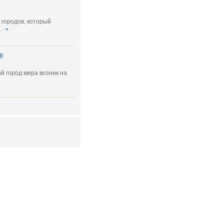
 городов, который
.
в
 город мира возник на