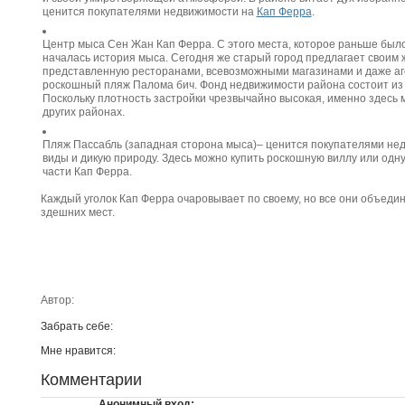
ценится покупателями недвижимости на
Кап Ферра
.
Центр мыса Сен Жан Кап Ферра. С этого места, которое раньше был
началась история мыса. Сегодня же старый город предлагает своим 
представленную ресторанами, всевозможными магазинами и даже аг
роскошный пляж Палома бич. Фонд недвижимости района состоит из 
Поскольку плотность застройки чрезвычайно высокая, именно здесь 
других районах.
Пляж Пассабль (западная сторона мыса)– ценится покупателями нед
виды и дикую природу. Здесь можно купить роскошную виллу или одну
части Кап Ферра.
Каждый уголок Кап Ферра очаровывает по своему, но все они объеди
здешних мест.
Автор:
Забрать себе:
Мне нравится:
Комментарии
Анонимный вход: