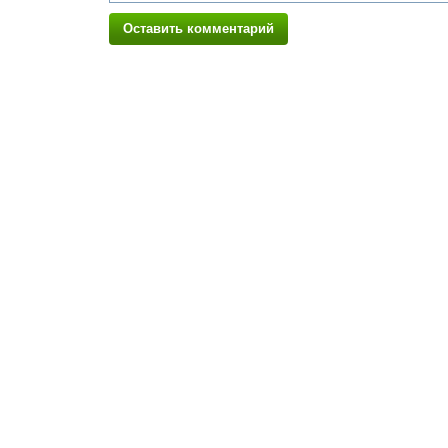
Оставить комментарий
ЧИТАТЕЛЮ:
ЭКСПЕРТУ:
Личный кабинет
Личный ка
Настройка уведомлений
Написать 
Написать статью
Как стать 