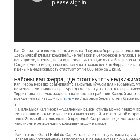
Кап Ферра – это великолепный мыс на Лазурном берегу, расположен
Здесь мягкий климат, красивейшие пейзажи и белоснежные пляжи. Не
ценящие уединение, тишину, и предпочитающие жить вблизи развит
Средиземного моря, а именно так часто называют Кап Ферра, считает
и цены на недвижимость стартуют от 44 000 евро за 1 кв. м.
Районы Кап Ферра, где стоит купить недвижимо
Кап Ферра нередко сравнивают с закрытым клубом для избранных. Чт
не менее 2 миллионов евро. Аренда же стартует от 30 000 евро в мес
Территориально мыс разделен на несколько районов. Каждый имеет с
прежде чем купить дом или
виллу
на Лазурном берегу, стоит ближе по
Начало мыса Кап Ферра – удаленный район, откуда можно пешком пр
Вильфранш и Болье, и где легко и быстро перейти с восточной сторо
пляж Grasseuil с великолепной природой. Современных домов здесь 
квартирные резиденции с красивым видом на море.
Район отеля Grand Hotel du Cap Ferrat славится отсутствием турист
и своей умиротворяющей атмосферой. В районе витает дух избраннос