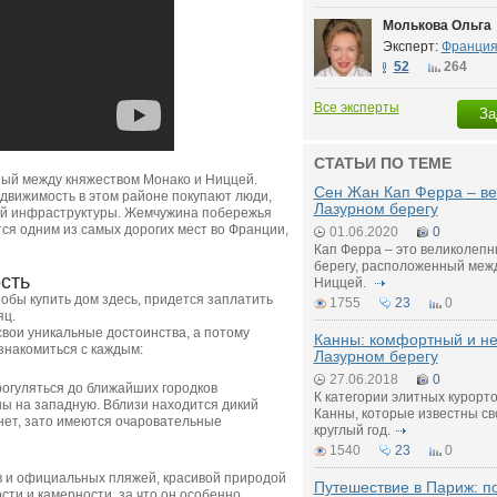
Молькова Ольга
Эксперт:
Франци
52
264
Все эксперты
За
СТАТЬИ ПО ТЕМЕ
ный между княжеством Монако и Ниццей.
Сен Жан Кап Ферра – в
движимость в этом районе покупают люди,
Лазурном берегу
ой инфраструктуры. Жемчужина побережья
ся одним из самых дорогих мест во Франции,
01.06.2020
0
Кап Ферра – это великолеп
берегу, расположенный меж
сть
Ниццей.
обы купить дом здесь, придется заплатить
1755
23
0
яц.
вои уникальные достоинства, а потому
Канны: комфортный и н
знакомиться с каждым:
Лазурном берегу
27.06.2018
0
огуляться до ближайших городков
К категории элитных курорт
ны на западную. Вблизи находится дикий
Канны, которые известны св
нет, зато имеются очаровательные
круглый год.
1540
23
0
ов и официальных пляжей, красивой природой
Путешествие в Париж: 
ти и камерности, за что он особенно