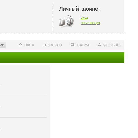
Личный кабинет
вход
регистрация
etur.ru
контакты
реклама
карта сайта
ск
я
я
я