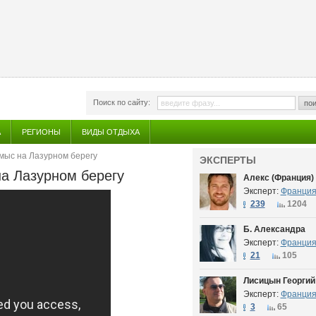
Поиск по сайту:
пои
А
РЕГИОНЫ
ВИДЫ ОТДЫХА
мыс на Лазурном берегу
ЭКСПЕРТЫ
а Лазурном берегу
Алекс (Франция)
Эксперт:
Франци
239
1204
Б. Александра
Эксперт:
Франци
21
105
Лисицын Георгий
Эксперт:
Франци
3
65