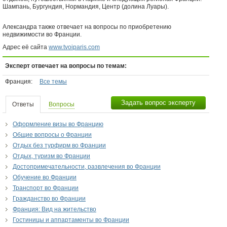
Шампань, Бургундия, Нормандия, Центр (долина Луары).
Александра также отвечает на вопросы по приобретению
недвижимости во Франции.
Адрес её сайта
www.tvoiparis.com
Эксперт отвечает на вопросы по темам:
Франция:
Все темы
Задать вопрос эксперту
Ответы
Вопросы
Оформление визы во Францию
Общие вопросы о Франции
Отдых без турфирм во Франции
Отдых, туризм во Франции
Достопримечательности, развлечения во Франции
Обучение во Франции
Транспорт во Франции
Гражданство во Франции
Франция: Вид на жительство
Гостиницы и аппартаменты во Франции