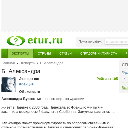
Поиск по сайту:
ЭКСПЕРТЫ
СТРАНЫ
СТАТЬИ
СПРАВОЧНИК ТУРИСТА
Р
Главная
Эксперты
Б. Александра
СТ
Б. Александра
Фр
Эксперт по:
Рейтинг: 105
Франция
Все
Об эксперте
Александра Буагонтье
- наш эксперт по Франции.
Живет в Париже с 2006 года. Приехала во Францию учиться –
закончила юридический факультет Сорбонны. Замужем, растит сына.
Александра может проконсультировать по вопросам связанным с
отдыхом, путешествиями в Париже и следующих регионах Франции: