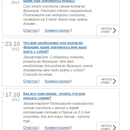
какие еще документы нужны?
2013
Сын хочет съездить своим ходом во
Францию. Паспорт сделал заграничный.
Подскажите как недорого съездить,
примерно на 5 дней. Какие еще нужны
докуме...
читать
Ответов:
2
Комментариев:
3
ответ
23.10
Что мне необходимо для родов во
Франции, какие документы мне надо
2012
взять с собой?
Здравствуйте. Собираюсь поехать
рожать во Францию. Что мне
необходимо для родов во Франции, какие
документы мне надо взять с собой?
Спасибо за отве...
читать
Ответов:
2
Комментариев:
0
ответ
17.10
Как все-таки проще - купить тур или
поехать самим?
2012
Здравствуйте! Подскажите пожалуйста:
хотим съездить с женой и двумя
годовалыми детьми в Париж на 2-3 дня
погулять. Как все-таки проще - купить
тур ...
читать
Ответов:
1
Комментариев:
0
ответ