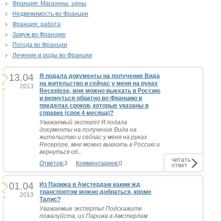
Франция: Магазины, цены
Недвижимость во Франции
Франция: работа
Замуж во Францию
Погода во Франции
Лечение и роды во Франции
13.04
Я подала документы на получение Вида
на жительство и сейчас у меня на руках
2013
Recepisse, мне можно выехать в Россию
и вернуться обратно во Францию в
пределах сроков, которые указаны в
справке (срок 4 месяца)?
Уважаемый эксперт! Я подала
документы на получение Вида на
жительство и сейчас у меня на руках
Recepisse, мне можно выехать в Россию и
вернуться об...
читать
Ответов:
3
Комментариев:
0
ответ
01.04
Из Парижа в Амстердам каким жд
транспортом можно добраться, кроме
2013
Талис?
Уважаемые эксперты! Подскажите
пожалуйста, из Парижа в Амстердам