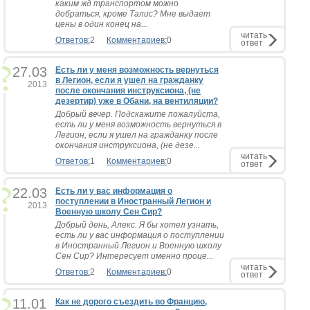
каким жд транспортом можно
добраться, кроме Талис? Мне выдает
цены в один конец на...
читать
Ответов:
2
Комментариев:
0
ответ
27.03
Есть ли у меня возможность вернуться
в Легион, если я ушел на гражданку
2013
после окончания инструксиона, (не
дезертир) уже в Обани, на вентиляции?
Добрый вечер. Подскажите пожалуйста,
есть ли у меня возможность вернуться в
Легион, если я ушел на гражданку после
окончания инструксиона, (не дезе...
читать
Ответов:
1
Комментариев:
0
ответ
22.03
Есть ли у вас информация о
поступлении в Иностранный Легион и
2013
Военную школу Сен Сир?
Добрый день, Алекс. Я бы хотел узнать,
есть ли у вас информация о поступлении
в Иностранный Легион и Военную школу
Сен Сир? Интересует именно проце...
читать
Ответов:
2
Комментариев:
0
ответ
11.01
Как не дорого съездить во Францию,