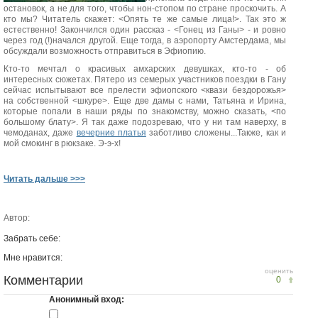
остановок, а не для того, чтобы нон-стопом по стране проскочить. А
кто мы? Читатель скажет: <Опять те же самые лица!>. Так это ж
естественно! Закончился один рассказ - <Гонец из Ганы> - и ровно
через год (!)начался другой. Еще тогда, в аэропорту Амстердама, мы
обсуждали возможность отправиться в Эфиопию.
Кто-то мечтал о красивых амхарских девушках, кто-то - об
интересных сюжетах. Пятеро из семерых участников поездки в Гану
сейчас испытывают все прелести эфиопского <квази бездорожья>
на собственной <шкуре>. Еще две дамы с нами, Татьяна и Ирина,
которые попали в наши ряды по знакомству, можно сказать, <по
большому блату>. Я так даже подозреваю, что у ни там наверху, в
чемоданах, даже
вечерние платья
заботливо сложены...Также, как и
мой смокинг в рюкзаке. Э-э-х!
Читать дальше >>>
Автор:
Забрать себе:
Мне нравится:
оценить
Комментарии
0
Анонимный вход: