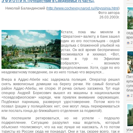
Э Ф И О П И Я. Путешествие в Средиземье (5 часть).
Николай Баландинский (
http://www.cochevoy.narod.ru/Abyssinia.html
)
Фото автора
26.03.2003г.
Кстати, пока мы меняли в
сед
<Шератоне> валюту, в банк зашел
вре
один из его постояльцев - седой
2
дедулька с блаженной улыбкой на
устах. Он всё время беспричинно
посмеивался и хихикал. <Вот,
тоже в тур по Эфиопии
собрался>, - возникло
предположение. Хотя, судя по его
неадекватному поведению, он из него только что вернулся...
Пят
Вчера в Аддис-Абебе нас задержала полиция. Оператор решил
куп
снять живописные домишки на берегу речки. Не самый богатый
суп
район Аддис-Абебы, не спорю. И речка сильно загажена. Тут еще
бла
спецкор Андрей Борисович вышел из машины в национальном
2
<псевдоэфиопском> наряде, чем привлек внимание окружающих.
Подбежал парнишка, развернул удостоверение. Потом кого-то
позвал (рации у полицейских нет; они могут лишь перекрикиваться
или послать гонца до ближайшего отделения за подмогой).
Мы поспешили ретироваться, но не успели - подошло
подкрепление. Ситуацию разрулил наш водитель, который
объяснил <полисмену>, что на нас лучше не наезжать. А то потом
усы
туристы из России сюда не понаедут. Они и так, скорее всего, так и