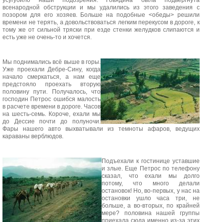
усугубило наши подозрения. Говядина была подвергнута
всенародной обструкции и мы удалились из этого заведения с
позором для его хозяев. Больше на подобные <обеды> решили
времени не терять, а довольствоваться легким перекусом в дороге, к
тому же от сильной тряски при езде стенки желудков слипаются и
есть уже не очень-то и хочется.
Мы поднимались всё выше в горы.
Уже проехали Дебре-Сину, когда
начало смеркаться, а нам еще
предстояло проехать вторую
половину пути. Получалось, что
господин Петрос ошибся малость
в расчете времени в дороге. Часов
на шесть-семь. Короче, ехали мы
до Дессие почти до полуночи.
Фары нашего авто выхватывали из темноты афаров, ведущих
караваны верблюдов.
Подъехали к гостинице уставшие
и злые. Еще Петрос по телефону
сказал, что ехали мы долго
потому, что много делали
остановок! Но, во-первых, у нас на
остановки ушло часа три, не
больше, а во-вторых, по крайней
мере? половина нашей группы
приехала сюда именно из-за этих