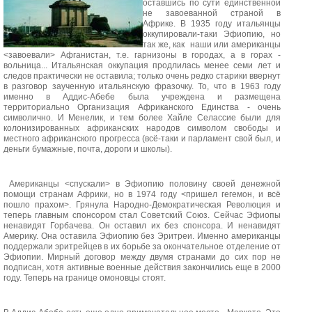
оставшись по сути единственной
не завоеванной страной в
Африке. В 1935 году итальянцы
оккупировали-таки Эфиопию, но
так же, как наши или американцы
<завоевали> Афганистан, т.е. гарнизоны в городах, а в горах -
вольница... Итальянская оккупация продлилась менее семи лет и
следов практически не оставила; только очень редко старики ввернут
в разговор заученную итальянскую фразочку. То, что в 1963 году
именно в Аддис-Абебе была учреждена и размещена
территориально Организация Африканского Единства - очень
символично. И Менелик, и тем более Хайле Селассие были для
колонизированных африканских народов символом свободы и
местного африканского прогресса (всё-таки и парламент свой был, и
деньги бумажные, почта, дороги и школы).
Американцы <спускали> в Эфиопию половину своей денежной
помощи странам Африки, но в 1974 году <пришел гегемон, и всё
пошло прахом>. Грянула Народно-Демократическая Революция и
теперь главным спонсором стал Советский Союз. Сейчас Эфиопы
ненавидят Горбачева. Он оставил их без спонсора. И ненавидят
Америку. Она оставила Эфиопию без Эритреи. Именно американцы
поддержали эритрейцев в их борьбе за окончательное отделение от
Эфиопии. Мирный договор между двумя странами до сих пор не
подписан, хотя активные военные действия закончились еще в 2000
году. Теперь на границе омоновцы стоят.