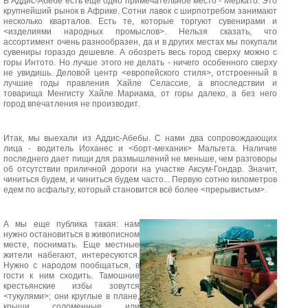
В Аддис-Абебе есть еще одно примечательное место - Меркато. Это
крупнейший рынок в Африке. Сотни лавок с ширпотребом занимают
несколько кварталов. Есть те, которые торгуют сувенирами и
<изделиями народных промыслов>. Нельзя сказать, что
ассортимент очень разнообразен, да и в других местах мы покупали
сувениры гораздо дешевле. А обозреть весь город сверху можно с
горы Интото. Но лучше этого не делать - ничего особенного сверху
не увидишь. Деловой центр <европейского стиля>, отстроенный в
лучшие годы правления Хайле Селассие, а впоследствии и
товарища Менгисту Хайле Мариама, от горы далеко, а без него
город впечатления не производит.
Итак, мы выехали из Аддис-Абебы. С нами два сопровождающих
лица - водитель Иоханес и <борт-механик> Мальгета. Наличие
последнего дает пищи для размышлений не меньше, чем разговоры
об отсутствии приличной дороги на участке Аксум-Гондар. Значит,
чиниться будем, и чиниться будем часто... Первую сотню километров
едем по асфальту, который становится всё более <прерывистым>.
А мы еще публика такая: нам
нужно остановиться в живописном
месте, поснимать. Еще местные
жители набегают, интересуются.
Нужно с народом пообщаться, в
гости к ним сходить. Тамошние
крестьянские избы зовутся
<тукулями>; они круглые в плане,
крыши соломенные или