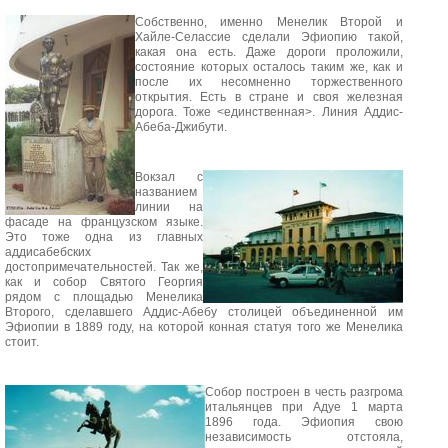
Собственно, именно Менелик Второй и
Хайле-Селассие сделали Эфиопию такой,
какая она есть. Даже дороги проложили,
состояние которых осталось таким же, как и
после их несомненно торжественного
открытия. Есть в стране и своя железная
дорога. Тоже <единственная>. Линия Аддис-
Абеба-Джибути.
Вокзал с
названием
линии на
фасаде на французском языке.
Это тоже одна из главных
аддисабебских
достопримечательностей. Так же,
как и собор Святого Георгия
рядом с площадью Менелика
Второго, сделавшего Аддис-Абебу столицей объединенной им
Эфиопии в 1889 году, на которой конная статуя того же Менелика
стоит.
Собор построен в честь разгрома
итальянцев при Адуе 1 марта
1896 года. Эфиопия свою
независимость отстояла,