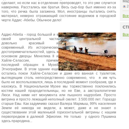
Мар
сделают, но если нас в отделение препроводят, то это уже случится
2
наверняка. Расстались как братья. Весь сыр-бор был именно из-за
того, что речка была загажена. Мол, иностранцы пытались снять
материал, неверно отражающий состояние водоемов в городской
Все
черте Аддис -Абебы. Обычное дело!
СТ
Аддис-Абеба - город большой и в
Все
своей центральной части
довольно красивый и
современный. Из исторических
достопримечательностей, здесь в
основном дворцы Менелика II и
Хайле-Селассие, причем
последний обращен в Музей
Этнографии. В этом здании еще
остались покои Хайле-Селассие и даже его ванная с туалетом,
выглядящим столь непосредственно современно, что я им чуть
было не воспользовался, лишь в последний момент сообразив, где я
нахожусь. В Национальном Музее мы торжественно поклонились
костям нашей прародительницы, но не Еве, а австралопитечке
Люси. Над ними нет монумента или пышного надгробия. Просто
витрина и просто лежащий неполный скелет. 3.500.000 лет. Гораздо
старше Евы. Как задумчиво сказал Валера Мармыш, 99% населения
Земли её никогда не видели, а может, даже и не знают о
существовании этой маленькой горизонтальной витрины с нашим
первопредком в далекой Эфиопии. Не только у одного Пушкина
здесь прародина...