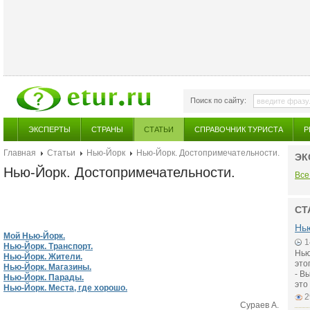
Поиск по сайту:
ЭКСПЕРТЫ
СТРАНЫ
СТАТЬИ
СПРАВОЧНИК ТУРИСТА
Р
Главная
Статьи
Нью-Йорк
Нью-Йорк. Достопримечательности.
ЭК
Нью-Йорк. Достопримечательности.
Все
СТ
Нью
Мой Нью-Йорк.
1
Нью-Йорк. Транспорт.
Нью
Нью-Йорк. Жители.
это
Нью-Йорк. Магазины.
- В
Нью-Йорк. Парады.
это
Нью-Йорк. Места, где хорошо.
2
Сураев А.