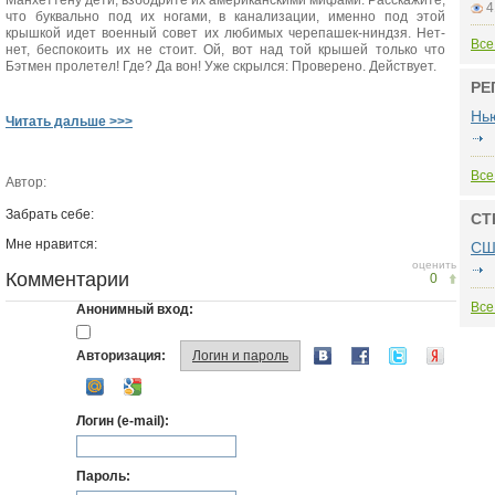
Манхеттену дети, взбодрите их американскими мифами. Расскажите,
4
что буквально под их ногами, в канализации, именно под этой
крышкой идет военный совет их любимых черепашек-ниндзя. Нет-
Все
нет, беспокоить их не стоит. Ой, вот над той крышей только что
Бэтмен пролетел! Где? Да вон! Уже скрылся: Проверено. Действует.
РЕ
Нь
Читать дальше >>>
Все
Автор:
Забрать себе:
СТ
Мне нравится:
СШ
оценить
Комментарии
0
Все
Анонимный вход:
Авторизация:
Логин и пароль
Логин (e-mail):
Пароль: