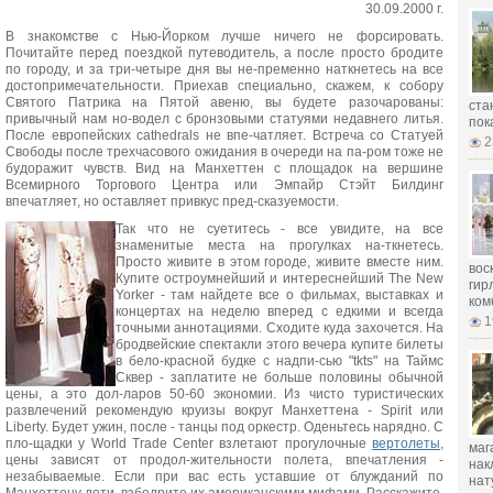
30.09.2000 г.
В знакомстве с Нью-Йорком лучше ничего не форсировать.
Почитайте перед поездкой путеводитель, а после просто бродите
по городу, и за три-четыре дня вы не-пременно наткнетесь на все
достопримечательности. Приехав специально, скажем, к собору
Святого Патрика на Пятой авеню, вы будете разочарованы:
ста
привычный нам но-водел с бронзовыми статуями недавнего литья.
пок
После европейских cathedrals не впе-чатляет. Встреча со Статуей
2
Свободы после трехчасового ожидания в очереди на па-ром тоже не
будоражит чувств. Вид на Манхеттен с площадок на вершине
Всемирного Торгового Центра или Эмпайр Стэйт Билдинг
впечатляет, но оставляет привкус пред-сказуемости.
Так что не суетитесь - все увидите, на все
знаменитые места на прогулках на-ткнетесь.
Просто живите в этом городе, живите вместе ним.
вос
Купите остроумнейший и интереснейший The New
гир
Yorker - там найдете все о фильмах, выставках и
ком
концертах на неделю вперед с едкими и всегда
1
точными аннотациями. Сходите куда захочется. На
бродвейские спектакли этого вечера купите билеты
в бело-красной будке с надпи-сью "tkts" на Таймс
Сквер - заплатите не больше половины обычной
цены, а это дол-ларов 50-60 экономии. Из чисто туристических
развлечений рекомендую круизы вокруг Манхеттена - Spirit или
Liberty. Будет ужин, после - танцы под оркестр. Оденьтесь нарядно. С
пло-щадки у World Trade Center взлетают прогулочные
вертолеты
,
маг
цены зависят от продол-жительности полета, впечатления -
нак
незабываемые. Если при вас есть уставшие от блужданий по
нат