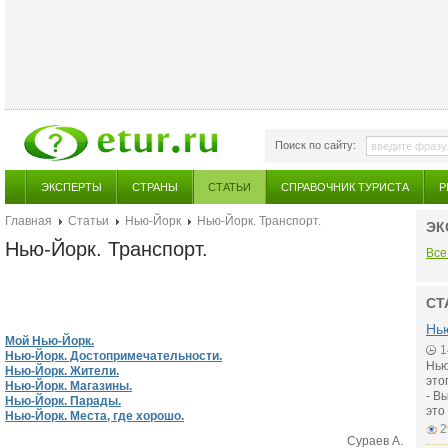
Поиск по сайту:
ЭКСПЕРТЫ
СТРАНЫ
СТАТЬИ
СПРАВОЧНИК ТУРИСТА
Р
Главная
Статьи
Нью-Йорк
Нью-Йорк. Транспорт.
ЭК
Нью-Йорк. Транспорт.
Все
СТ
Нью
Мой Нью-Йорк.
1
Нью-Йорк. Достопримечательности.
Нью
Нью-Йорк. Жители.
это
Нью-Йорк. Магазины.
- В
Нью-Йорк. Парады.
это
Нью-Йорк. Места, где хорошо.
2
Сураев А.