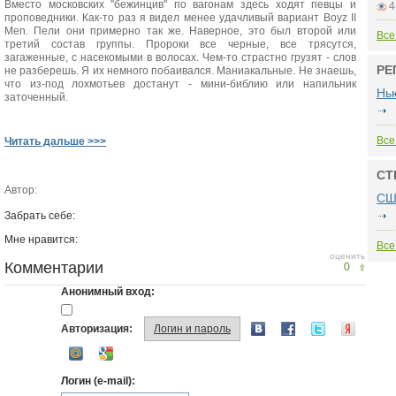
Вместо московских "бежинцив" по вагонам здесь ходят певцы и
4
проповедники. Как-то раз я видел менее удачливый вариант Boyz II
Men. Пели они примерно так же. Наверное, это был второй или
Все
третий состав группы. Пророки все черные, все трясутся,
загаженные, с насекомыми в волосах. Чем-то страстно грузят - слов
РЕ
не разберешь. Я их немного побаивался. Маниакальные. Не знаешь,
что из-под лохмотьев достанут - мини-библию или напильник
Нь
заточенный.
Все
Читать дальше >>>
СТ
Автор:
СШ
Забрать себе:
Мне нравится:
Все
оценить
Комментарии
0
Анонимный вход:
Авторизация:
Логин и пароль
Логин (e-mail):