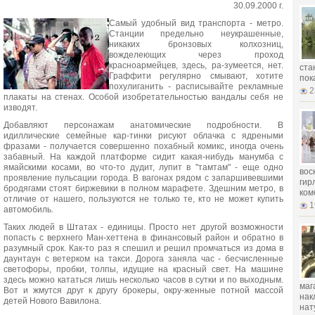
30.09.2000 г.
Самый удобный вид транспорта - метро.
Станции предельно неукрашенные,
никаких бронзовых колхозниц,
вожделеющих через проход
красноармейцев, здесь, ра-зумеется, нет.
ста
Граффити регулярно смывают, хотите
пок
похулиганить - расписывайте рекламные
2
плакаты на стенах. Особой изобретательностью вандалы себя не
изводят.
Добавляют персонажам анатомические подробности. В
идиллические семейные кар-тинки рисуют облачка с ядреными
фразами - получается совершенно похабный комикс, иногда очень
забавный. На каждой платформе сидит какая-нибудь манумба с
ямайскими косами, во что-то дудит, лупит в "тамтам" - еще одно
вос
проявление пульсации города. В вагонах рядом с запаршивевшими
гир
бродягами стоят биржевики в полном марафете. Здешним метро, в
ком
отличие от нашего, пользуются не только те, кто не может купить
1
автомобиль.
Таких людей в Штатах - единицы. Просто нет другой возможности
попасть с верхнего Ман-хеттена в финансовый район и обратно в
разумный срок. Как-то раз я спешил и решил промчаться из дома в
даунтаун с ветерком на такси. Дорога заняла час - бесчисленные
светофоры, пробки, толпы, идущие на красный свет. На машине
здесь можно кататься лишь несколько часов в сутки и по выходным.
маг
Вот и жмутся друг к другу брокеры, окру-женные потной массой
нак
детей Нового Вавилона.
нат