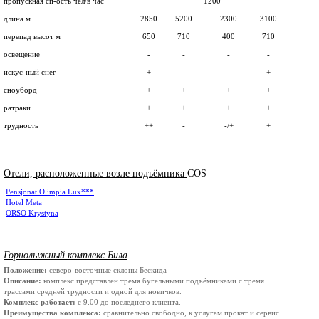
пропускная сп-ость чел/в час
1200
длина м
2850
5200
2300
3100
перепад высот м
650
710
400
710
освещение
-
-
-
-
искус-ный снег
+
-
-
+
сноуборд
+
+
+
+
ратраки
+
+
+
+
трудность
++
-
-/+
+
Отели, расположенные возле подъёмника
COS
Pensjonat Olimpia Lux***
Hotel Meta
ORSO Krystyna
Горнолыжный комплекс Била
Положение:
северо-восточные склоны Бескида
Описание:
комплекс представлен тремя бугельными подъёмниками с тремя
трассами средней трудности и одной для новичков.
Комплекс работает:
с 9.00 до последнего клиента.
Преимущества комплекса:
сравнительно свободно, к услугам прокат и сервис