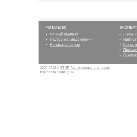
ЧИТАТЕЛЮ:
ЭКСПЕРТ
Личный кабинет
Личный
Настройка уведомлений
Написа
Написать статью
Как ста
Преиму
Реклам
2000-2012 ©
ETUR.RU: эксперты по странам
Все права защищены.