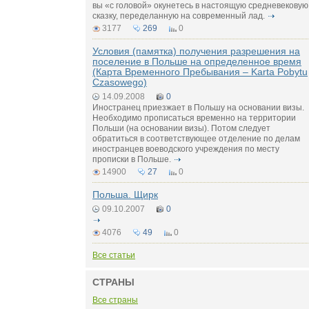
вы «с головой» окунетесь в настоящую средневековую
сказку, переделанную на современный лад.
3177
269
0
Условия (памятка) получения разрешения на
поселение в Польше на определенное время
(Карта Временного Пребывания – Karta Pobytu
Czasowego)
14.09.2008
0
Иностранец приезжает в Польшу на основании визы.
Необходимо прописаться временно на территории
Польши (на основании визы). Потом следует
обратиться в соответствующее отделение по делам
иностранцев воеводского учреждения по месту
прописки в Польше.
14900
27
0
Польша. Щирк
09.10.2007
0
4076
49
0
Все статьи
СТРАНЫ
Все страны