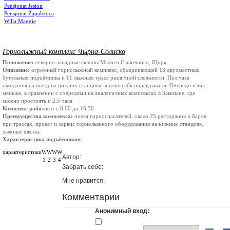
Pensjonat Jesion
Pensjonat Zapalenica
Willa Maggie
Горнолыжный комплекс Чырна-Солиско
Положение:
северно-западные склоны Малого Скшичного, Щирк
Описание:
огромный горнолыжный комплекс, объединяющий 13 двухместных
бугельных подъёмника и 11 лыжных трасс различной сложности. Пол часа
ожидания на въезд на нижних станциях вполне себя оправдывают. Очереди и так
меньше, в сравнении с очередями на аналогичных комплексах в Закопане, где
можно простоять и 2.5 часа.
Комплекс работает:
с 8.00 до 16.30
Преимущества комплекса:
опека горноспасателей, около 25 ресторанов и баров
при трассах, прокат и сервис горнолыжного оборудования на нижних станциях,
лыжные школы.
Характеристика подъёмников
:
характеристики
W
W
W
W
Автор:
1
2
3
4
Забрать себе:
Мне нравится:
Комментарии
Анонимный вход: