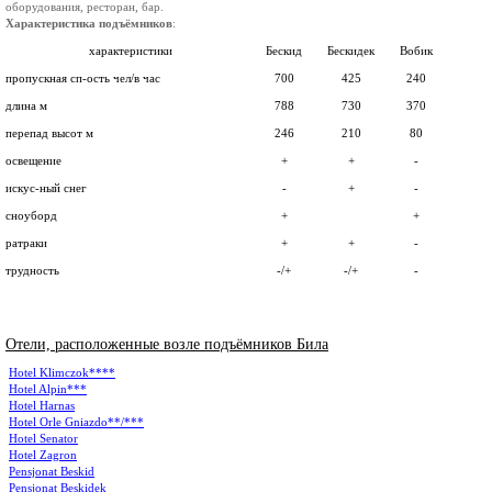
оборудования, ресторан, бар.
Характеристика подъёмников
:
характеристики
Бескид
Бескидек
Вобик
пропускная сп-ость чел/в час
700
425
240
длина м
788
730
370
перепад высот м
246
210
80
освещение
+
+
-
искус-ный снег
-
+
-
сноуборд
+
+
ратраки
+
+
-
трудность
-/+
-/+
-
Отели, расположенные возле подъёмников Била
Hotel Klimczok****
Hotel Alpin***
Hotel Harnas
Hotel Orle Gniazdo**/***
Hotel Senator
Hotel Zagron
Pensjonat Beskid
Pensjonat Beskidek