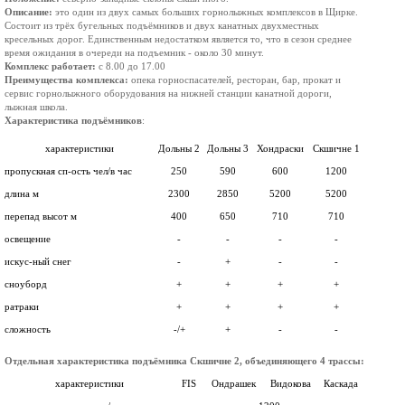
Описание:
это один из двух самых больших горнолыжных комплексов в Щирке.
Состоит из трёх бугельных подъёмников и двух канатных двухместных
кресельных дорог. Единственным недостатком является то, что в сезон среднее
время ожидания в очереди на подъемник - около 30 минут.
Комплекс работает:
с 8.00 до 17.00
Преимущества комплекса:
опека горноспасателей, ресторан, бар, прокат и
сервис горнолыжного оборудования на нижней станции канатной дороги,
лыжная школа.
Характеристика подъёмников
:
характеристики
Дольны 2
Дольны 3
Хондраски
Скшичне 1
пропускная сп-ость чел/в час
250
590
600
1200
длина м
2300
2850
5200
5200
перепад высот м
400
650
710
710
освещение
-
-
-
-
искус-ный снег
-
+
-
-
сноуборд
+
+
+
+
ратраки
+
+
+
+
сложность
-/+
+
-
-
Отдельная характеристика подъёмника Скшичне 2, объединяющего 4 трассы:
характеристики
FIS
Ондрашек
Видокова
Каскада