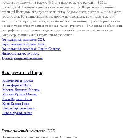
посёлка расположен на высоте 460 м, а некоторые его районы – 900 м
(Сальмопол). Главный горнолыжный комплекс –
COS
. Щирк является зимней
столицей Бескидов, лидируя по количеству подъёмников, расположенных на его
территории. Большинством из них можно пользоваться, не снимая лыж. Тут
находится четыре трамплина, а так же множество лыжных трасс. Горнолыжные
условия удовлетворят самых требовательных туристов – благодаря особенности
географического положения здесь отсутствуют сильные ветры, мешающие,
например, лыжникам в Татрах или Карконошах.
Горнолыжный комплекс
COS
.
Горнолыжный комплекс Била.
Горнолыжный комплекс Чырна-Солиско.
Инфраструктура курорта.
Туроператоры направления.
Как доехать в Щирк
Километры и проезд
Трансферы в Щирк
Москва-Варшава-Москва
Москва-Краков-Москва
Киев-Варшава-Киев
Киев-Краков-Киев
Львов-Варшава-Львов
Львов-Краков-Львов
Горнолыжный комплекс
COS
Положение:
северно-западные склоны Скшичного.