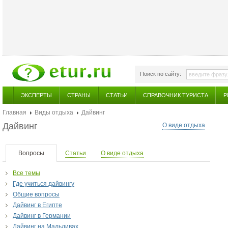
Поиск по сайту:
ЭКСПЕРТЫ
СТРАНЫ
СТАТЬИ
СПРАВОЧНИК ТУРИСТА
Р
Главная
Виды отдыха
Дайвинг
Дайвинг
О виде отдыха
Вопросы
Статьи
О виде отдыха
Все темы
Где учиться дайвингу
Общие вопросы
Дайвинг в Египте
Дайвинг в Германии
Дайвинг на Мальдивах