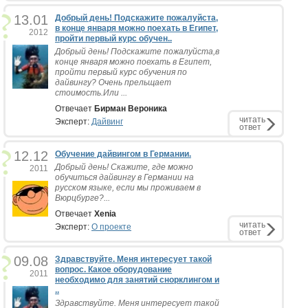
13.01
Добрый день! Подскажите пожалуйста,
в конце января можно поехать в Египет,
2012
пройти первый курс обучен..
Добрый день! Подскажите пожалуйста,в
конце января можно поехать в Египет,
пройти первый курс обучения по
дайвингу? Очень прельщает
стоимость.Или ...
Отвечает
Бирман Вероника
читать
Эксперт:
Дайвинг
ответ
12.12
Обучение дайвингом в Германии.
Добрый день! Скажите, где можно
2011
обучиться дайвингу в Германии на
русском языке, если мы проживаем в
Вюрцбурге?...
Отвечает
Xenia
читать
Эксперт:
О проекте
ответ
09.08
Здравствуйте. Меня интересует такой
вопрос. Какое оборудование
2011
необходимо для занятий снорклингом и
..
Здравствуйте. Меня интересует такой