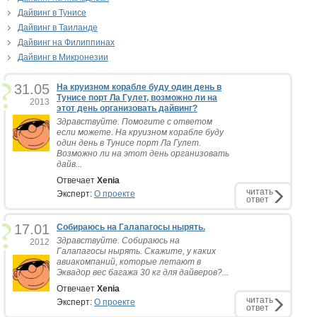
Дайвинг в Тунисе
Дайвинг в Таиланде
Дайвинг на Филиппинах
Дайвинг в Микронезии
31.05
На круизном корабле буду один день в
Тунисе порт Ла Гулет, возможно ли на
2013
этот день организовать дайвинг?
Здравствуйте. Помогите с ответом
если можете. На круизном корабле буду
один день в Тунисе порт Ла Гулет.
Возможно ли на этот день организовать
дайв...
Отвечает
Xenia
читать
Эксперт:
О проекте
ответ
17.01
Собираюсь на Галапагосы нырять.
Здравствуйте. Собираюсь на
2012
Галапагосы нырять. Скажите, у каких
авиакомпаний, которые летают в
Эквадор вес багажа 30 кг для дайверов?...
Отвечает
Xenia
читать
Эксперт:
О проекте
ответ