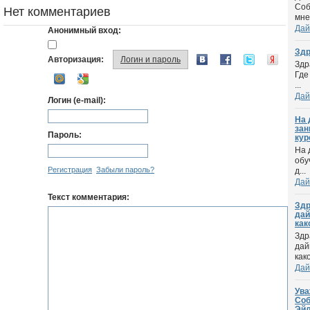
Соб
Нет комментариев
мне
Дай
Анонимный вход:
Здр
Авторизация:
Логин и пароль
Здр
Где
...
Дай
Логин (e-mail):
На 
зан
Пароль:
кур
На 
обу
Регистрация
Забыли пароль?
д...
Дай
Текст комментария:
Здр
дай
как
Здр
дай
како
Дай
Ува
Соб
Эйл