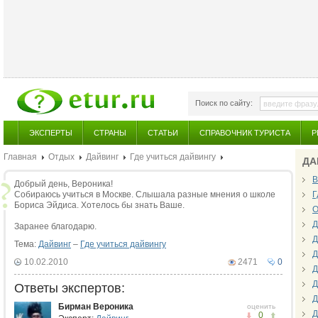
Поиск по сайту:
ЭКСПЕРТЫ
СТРАНЫ
СТАТЬИ
СПРАВОЧНИК ТУРИСТА
Р
Главная
Отдых
Дайвинг
Где учиться дайвингу
ДА
В
Добрый день, Вероника!
Собираюсь учиться в Москве. Слышала разные мнения о школе
Г
Бориса Эйдиса. Хотелось бы знать Ваше.
О
Д
Заранее благодарю.
Д
Тема:
Дайвинг
–
Где учиться дайвингу
Д
10.02.2010
2471
0
Д
Д
Ответы экспертов:
Д
Бирман Вероника
оценить
Д
0