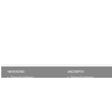
ЧИТАТЕЛЮ:
ЭКСПЕРТУ:
Личный кабинет
Личный кабинет
Настройка уведомлений
Написать статью
Написать статью
Как стать экспертом
Преимущества
Реклама
2000-2012 ©
ETUR.RU: эксперты по странам
Все права защищены.