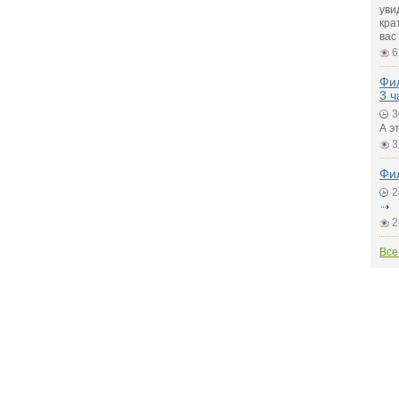
уви
кра
вас
6
Фил
3 ч
3
А э
3
Фил
2
2
Все