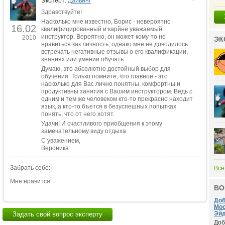
Эксперт:
Дайвинг
Здравствуйте!
Насколько мне известно, Борис - невероятно
16.02
квалифицированный и карйне уважаемый
инструктор. Вероятно, он может кому-то не
2010
ЭК
нравиться как личность, однако мне не доводилось
встречать негативные отзывы о его квалификации,
знаниях или умении обучать.
Думаю, это абсолютно достойный выбор для
обучения. Только помните, что главное - это
насколько для Вас лично понятны, комфортны и
продуктивны занятия с Вашим инструктором. Ведь с
одним и тем же человеком кто-то прекрасно находит
язык, а кто-то бъется в безуспешных попытках
понять, что от него хотят.
Удачи! И счастливого приобщения к этому
замечательному виду отдыха.
С уважением,
Вероника
Забрать себе:
Все
Мне нравится:
ВО
Доб
Мос
Эйд
Задать свой вопрос эксперту
Доб