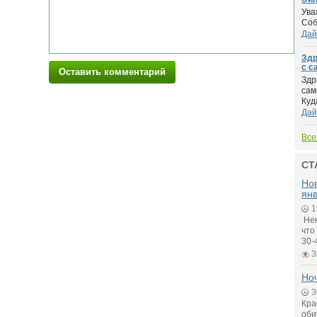
Ува
Соб
Дай
Здр
с с
Оставить комментарий
Здр
сам
Куд
Дай
Все
СТ
Нов
янв
1
Нек
что
30-
3
Ноч
3
Кра
оби