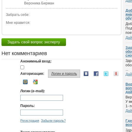
Дай
Вероника Бирман
Доб
янв
Забрать себе:
обу
Мне нравится:
Доб
Под
пое
Дай
Задать свой вопрос эксперту
Здр
обо
Нет комментариев
сно
Здр
Анонимный вход:
обо
...
Авторизация:
Логин и пароль
Дай
Вер
воп
Логин (e-mail):
дай
Вер
У м
Пароль:
1- 
Дай
Регистрация
Забыли пароль?
Где
воз
Здр