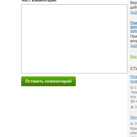
Текст комментария:
Вер
дай
Дай
При
воп
хоч.
При
воп
Дай
Все
СТ
Нов
янв
Оставить комментарий
1
Нек
что
30-
3
Ноч
3
Кра
оби