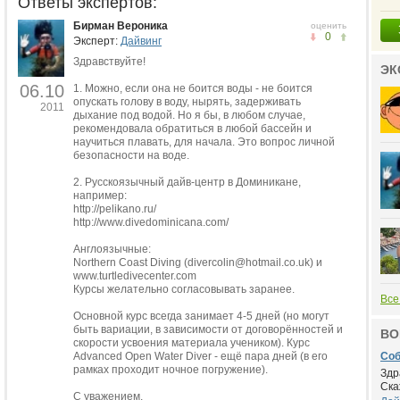
Ответы экспертов:
Бирман Вероника
оценить
0
Эксперт:
Дайвинг
Здравствуйте!
ЭК
06.10
1. Можно, если она не боится воды - не боится
опускать голову в воду, нырять, задерживать
2011
дыхание под водой. Но я бы, в любом случае,
рекомендовала обратиться в любой бассейн и
научиться плавать, для начала. Это вопрос личной
безопасности на воде.
2. Русскоязычный дайв-центр в Доминикане,
например:
http://pelikano.ru/
http://www.divedominicana.com/
Англоязычные:
Northern Coast Diving (divercolin@hotmail.co.uk) и
www.turtledivecenter.com
Курсы желательно согласовывать заранее.
Все
Основной курс всегда занимает 4-5 дней (но могут
быть вариации, в зависимости от договорённостей и
ВО
скорости усвоения материала учеником). Курс
Advanced Open Water Diver - ещё пара дней (в его
Соб
рамках проходит ночное погружение).
Здр
Ска
С уважением,