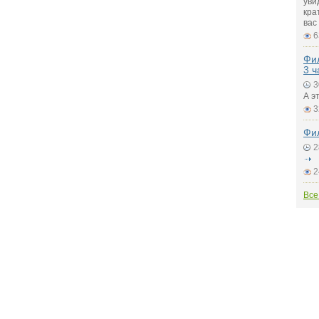
уви
кра
вас
6
Фил
3 ч
3
А э
3
Фил
2
2
Все