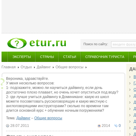
Поиск по сайту:
ЭКСПЕРТЫ
СТРАНЫ
СТАТЬИ
СПРАВОЧНИК ТУРИСТА
Р
Главная
Отдых
Дайвинг
Общие вопросы
ДА
В
Вероника, здравствуйте.
У меня несколько вопросов:
Г
1- подскажите, можно ли научиться дайвингу, если дочь
О
достаточно плохо плавает, но очень хочет опуститься под воду?
Д
2- где лучше учиться дайвингу в Доминикане: какую из школ
можете посоветовать русскоговорящую и какую местную с
Д
англоговорящими инструкторами? сколько по времени там
Д
длится основной курс + обучение ночным погружениям?
Д
Тема:
Дайвинг
–
Общие вопросы
Д
28.07.2011
2014
0
Д
Д