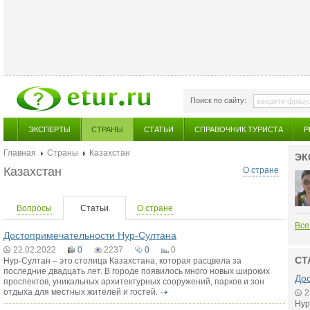
Поиск по сайту:
ЭКСПЕРТЫ
СТРАНЫ
СТАТЬИ
СПРАВОЧНИК ТУРИСТА
Р
Главная
Страны
Казахстан
ЭК
Казахстан
О стране
Вопросы
Статьи
О стране
Все
Достопримечательности Нур-Султана
22.02.2022
0
2237
0
0
СТ
Нур-Султан – это столица Казахстана, которая расцвела за
последние двадцать лет. В городе появилось много новых широких
До
проспектов, уникальных архитектурных сооружений, парков и зон
отдыха для местных жителей и гостей.
2
Нур