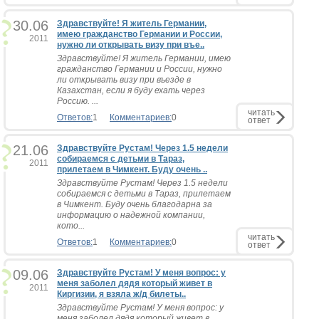
30.06
Здравствуйте! Я житель Германии,
имею гражданство Германии и России,
2011
нужно ли открывать визу при въе..
Здравствуйте! Я житель Германии, имею
гражданство Германии и России, нужно
ли открывать визу при въезде в
Казахстан, если я буду ехать через
Россию. ...
читать
Ответов:
1
Комментариев:
0
ответ
21.06
Здравствуйте Рустам! Через 1.5 недели
собираемся с детьми в Тараз,
2011
прилетаем в Чимкент. Буду очень ..
Здравствуйте Рустам! Через 1.5 недели
собираемся с детьми в Тараз, прилетаем
в Чимкент. Буду очень благодарна за
информацию о надежной компании,
кото...
читать
Ответов:
1
Комментариев:
0
ответ
09.06
Здравствуйте Рустам! У меня вопрос: у
меня заболел дядя который живет в
2011
Киргизии, я взяла ж/д билеты..
Здравствуйте Рустам! У меня вопрос: у
меня заболел дядя который живет в