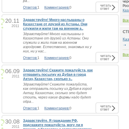
ра...
чер
читать
Росс
Ответов:
1
Комментариев:
0
ответ
Каз
20.11
Здравствуйте! Много наслышаны о
Все
Казахстане от друзей из Астаны. Они
2011
служили и жили там на военном а..
СТ
Здравствуйте! Много наслышаны о
Казахстане от друзей из Астаны. Они
Каз
служили и жили там на военном
аэродроме. Естественно, знакомых ни у
них, ни у нас...
Все
читать
Ответов:
1
Комментариев:
0
ответ
06.09
Здравствуйте! Скажите пожалуйста, как
отправить посылку из Дубая в город
2011
Актау, Казахстан, сколько э..
Здравствуйте! Скажите пожалуйста,
как отправить посылку из Дубая в город
Актау, Казахстан, сколько это будет
стоить, через какие фирмы надо будет
обра...
читать
Ответов:
1
Комментариев:
0
ответ
30.08
Здравствуйте. Я гражданин РФ,
подскажите пожалуйста, могу ли я
2011