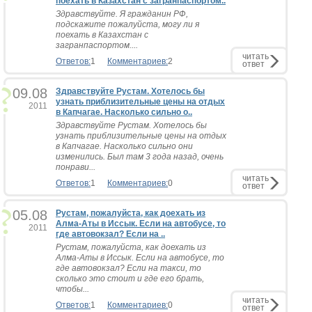
поехать в Казахстан с загранпаспортом..
Здравствуйте. Я гражданин РФ,
подскажите пожалуйста, могу ли я
поехать в Казахстан с
загранпаспортом....
читать
Ответов:
1
Комментариев:
2
ответ
09.08
Здравствуйте Рустам. Хотелось бы
узнать приблизительные цены на отдых
2011
в Капчагае. Насколько сильно о..
Здравствуйте Рустам. Хотелось бы
узнать приблизительные цены на отдых
в Капчагае. Насколько сильно они
изменились. Был там 3 года назад, очень
понрави...
читать
Ответов:
1
Комментариев:
0
ответ
05.08
Рустам, пожалуйста, как доехать из
Алма-Аты в Иссык. Если на автобусе, то
2011
где автовокзал? Если на ..
Рустам, пожалуйста, как доехать из
Алма-Аты в Иссык. Если на автобусе, то
где автовокзал? Если на такси, то
сколько это стоит и где его брать,
чтобы...
читать
Ответов:
1
Комментариев:
0
ответ