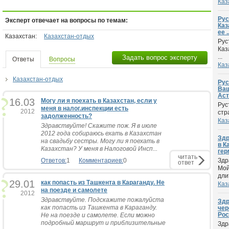
Каз
Рус
Эксперт отвечает на вопросы по темам:
Каз
ее .
Казахстан:
Казахстан-отдых
Рус
Каз
...
Задать вопрос эксперту
Ответы
Вопросы
Каз
Казахстан-отдых
Рус
Ваш
Аст
16.03
Могу ли я поехать в Казахстан, если у
Рус
меня в налог.инспекции есть
2012
стр
задолженность?
Каз
Здравствуйте! Скажите пож. Я в июле
2012 года собираюсь ехать в Казахстан
Здр
на свадьбу сестры. Могу ли я поехать в
в К
Казахстан? У меня в Налоговой Инсп...
гер
читать
Ответов:
1
Комментариев:
0
Здр
ответ
Мой
дли
29.01
как попасть из Ташкента в Караганду. Не
Каз
на поезде и самолете
2012
Здравствуйте. Подскажите пожалуйста
Здр
как попасть из Ташкента в Караганду.
чер
Рос
Не на поезде и самолете. Если можно
подробный маршрут и приблизительные
Здр