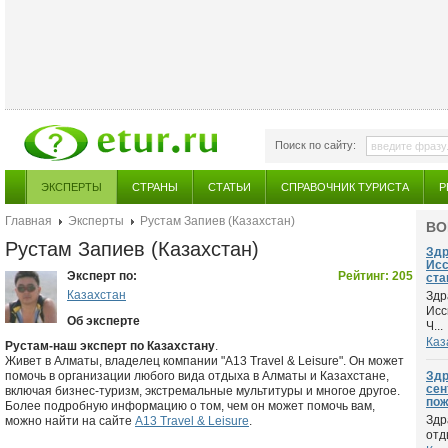
Поиск по сайту:
ЭКСПЕРТЫ
СТРАНЫ
СТАТЬИ
СПРАВОЧНИК ТУРИСТА
Р
Главная
Эксперты
Рустам Запиев (Казахстан)
ВО
Рустам Запиев (Казахстан)
Здр
Исс
Эксперт по:
Рейтинг: 205
ста
Казахстан
Здр
Исс
Об эксперте
Ч...
Каз
Рустам-наш эксперт по Казахстану
.
Живет в Алматы, владелец компании "A13 Travel & Leisure". Он может
помочь в организации любого вида отдыха в Алматы и Казахстане,
Здр
сен
включая бизнес-туризм, экстремальные мультитуры и многое другое.
пож
Более подробную информацию о том, чем он может помочь вам,
Здр
можно найти на сайте
A13 Travel & Leisure
.
отд