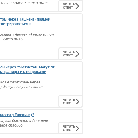
стан более 5 лет и имее...
читать
ответ
итом через Ташкент (прямой
егистрироваться в
захстан (Чимкент) транзитом
Нужно ли бу...
читать
ответ
н через Узбекистан, могут ли
ем границы и с вопросами
ься в Казахстан через
 Могут ли у нас возник...
читать
ответ
влоград (Украина)?
а, как быстрее и дешевле
шое спасибо....
читать
ответ