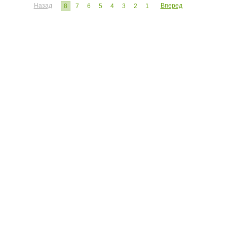
Назад
Вперед
8
7
6
5
4
3
2
1
ЧИТАТЕЛЮ:
ЭКСПЕРТУ:
Личный кабинет
Личный ка
Настройка уведомлений
Написать 
Написать статью
Как стать 
Преимуще