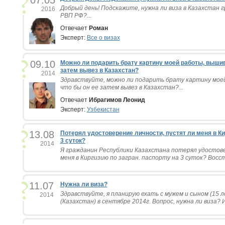
07.05
Добрый день! Подскажите, нужна ли виза в Казахстан
2016
РВП РФ?...
Отвечает
Роман
Эксперт:
Все о визах
09.10
Можно ли подарить брату картину моей работы, вышив
затем вывез в Казахстан?
2014
Здравствуйте, можно ли подарить брату картину мое
что бы он ее затем вывез в Казахстан?...
Отвечает
Ибрагимов Леонид
Эксперт:
Узбекистан
13.08
Потерял удостоверение личности, пустят ли меня в Ки
3 суток?
2014
Я гражданин Республики Казахстана потерял удостов
меня в Киргизию по загран. паспорту на 3 суток? Восст
11.07
Нужна ли виза?
Здравствуйте, я планирую ехать с мужем и сыном (15 
2014
(Казахстан) в сентябре 2014г. Вопрос, нужна ли виза? 