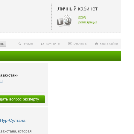
Личный кабинет
вход
регистрация
etur.ru
контакты
реклама
карта сайта
ск
Казахстан)
ан
дать вопрос эксперту
 Нур-Султана
азахстана, которая