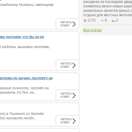
расцвела за последние двадц
 гражданину Нигерии, имеющему
появилось много новых широ
уникальных архитектурных с
отдыха для местных жителей
2235
0
0
читать
ответ
Все статьи
ка лентами, что бы он ее
й работы, вышивка лентами,
читать
ответ
ргизию по загран. паспорту на
ерение личности, пустят ли
ановить Уд.Лич. не...
читать
ответ
лет) в Ташкент из Актобе
Или назовите необх...
читать
ответ