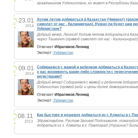
гражданином Узбекистана, но живет в Республики Казах
23.01
Хотим летом добираться в Казахстан (Чимкент) транз
самолет от нас - Калининград). Нужно ли будет нам р
2014
Узбекистане?
Добрый вечер, Леонид! Хотим летом добираться в Ка
через Ташкент (прямой самолет от нас - Калининград). 
Отвечает
Ибрагимов Леонид
Эксперт:
Узбекистан
09.01
Собираемся с мамой и ребенком добираться в Казахста
у нас возникнуть какие-либо сложности с пересечени
2014
регистрации?
Добрый вечер! Собираемся с мамой и ребенком добират
Узбекистан (прямой рейс и цены более демократичные).
Отвечает
Ибрагимов Леонид
Эксперт:
Узбекистан
08.11
Как быстрее и дешевле добраться из г. Алматы в г. Па
Здравствуйте, Рустам Запиев! Подскажите, пожалуйст
2013
добраться из г. Алматы в г. Павлоград (Украина)? Боль