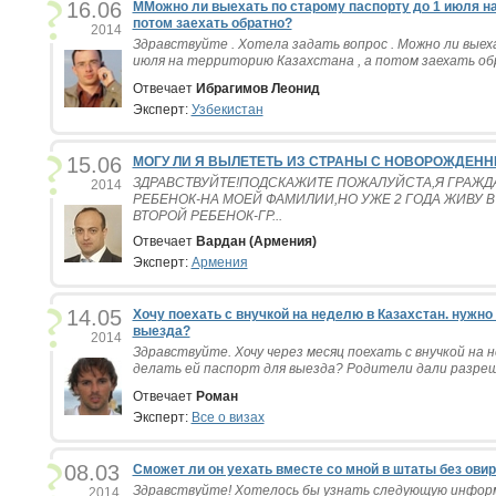
16.06
ММожно ли выехать по старому паспорту до 1 июля на
потом заехать обратно?
2014
Здравствуйте . Хотела задать вопрос . Можно ли выех
июля на территорию Казахстана , а потом заехать обр
Отвечает
Ибрагимов Леонид
Эксперт:
Узбекистан
15.06
МОГУ ЛИ Я ВЫЛЕТЕТЬ ИЗ СТРАНЫ С НОВОРОЖДЕНН
ЗДРАВСТВУЙТЕ!ПОДСКАЖИТЕ ПОЖАЛУЙСТА,Я ГРАЖД
2014
РЕБЕНОК-НА МОЕЙ ФАМИЛИИ,НО УЖЕ 2 ГОДА ЖИВУ 
ВТОРОЙ РЕБЕНОК-ГР...
Отвечает
Вардан (Армения)
Эксперт:
Армения
14.05
Хочу поехать с внучкой на неделю в Казахстан. нужно
выезда?
2014
Здравствуйте. Хочу через месяц поехать с внучкой на 
делать ей паспорт для выезда? Родители дали разреше
Отвечает
Роман
Эксперт:
Все о визах
08.03
Сможет ли он уехать вместе со мной в штаты без ови
Здравствуйте! Хотелось бы узнать следующую информ
2014