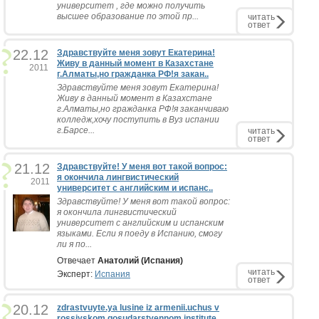
университет , где можно получить
высшее образование по этой пр...
читать
ответ
22.12
Здравствуйте меня зовут Екатерина!
Живу в данный момент в Казахстане
2011
г.Алматы,но гражданка РФ!я закан..
Здравствуйте меня зовут Екатерина!
Живу в данный момент в Казахстане
г.Алматы,но гражданка РФ!я заканчиваю
колледж,хочу поступить в Вуз испании
г.Барсе...
читать
ответ
21.12
Здравствуйте! У меня вот такой вопрос:
я окончила лингвистический
2011
университет с английским и испанс..
Здравствуйте! У меня вот такой вопрос:
я окончила лингвистический
университет с английским и испанским
языками. Если я поеду в Испанию, смогу
ли я по...
Отвечает
Анатолий (Испания)
читать
Эксперт:
Испания
ответ
20.12
zdrastvuyte.ya lusine iz armenii.uchus v
rossiyskom gosudarstvennom institute