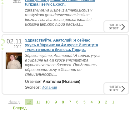
2011
turizma i servica.xoch..
zdrastvuyte.ya lusine iz armenii.uchus v
rossiyskom gosudarstvennom institute
turizma i servica.xochu poexat ispaniu i
uchitsya tam.chto nibud padskaz...
читать
ответ
02.11
Здравствуйте, Анатолий! Я сейчас
учусь в Украине на 4м курсе Института
2011
туристического бизнеса. Продо..
Здравствуйте, Анатолий! Я сейчас учусь
в Украине на 4м курсе Института
туристического бизнеса. Продолжить
образование хочу в Испании по
специальности....
Отвечает
Анатолий (Испания)
читать
Эксперт:
Испания
ответ
Назад
12
11
10
9
8
7
6
5
4
3
2
1
Вперед