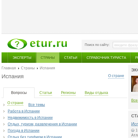
Поиск по сайту:
ЭКСПЕРТЫ
СТРАНЫ
СТАТЬИ
СПРАВОЧНИК ТУРИСТА
Р
Главная
Страны
Испания
ЭК
Испания
О стране
Вопросы
Статьи
Регионы
Виды отдыха
Все
О стране
Все темы
Работа в Испании
СТ
Недвижимость в Испании
Исп
Отдых, туризм, развлечения в Испании
1
Погода в Испании
Атл
Отдых без турфирм в Испании