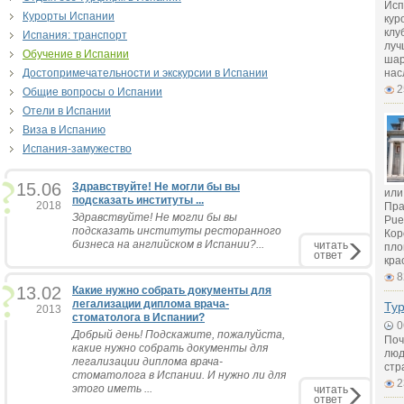
Исп
Курорты Испании
кур
клу
Испания: транспорт
луч
Обучение в Испании
шар
Достопримечательности и экскурсии в Испании
нас
2
Общие вопросы о Испании
Отели в Испании
Виза в Испанию
Испания-замужество
15.06
Здравствуйте! Не могли бы вы
или
подсказать институты ...
2018
Пра
Здравствуйте! Не могли бы вы
Pue
подсказать институты ресторанного
Кор
бизнеса на английском в Испании?...
читать
пло
ответ
кра
8
13.02
Какие нужно собрать документы для
легализации диплома врача-
Ту
2013
стоматолога в Испании?
0
Добрый день! Подскажите, пожалуйста,
Поч
какие нужно собрать документы для
люд
легализации диплома врача-
стр
стоматолога в Испании. И нужно ли для
2
этого иметь ...
читать
ответ