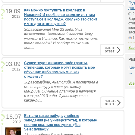
Пу
до
19.09
Как можно поступить в колледж в
2
Испании? И вообще со скольки лет там
2012
Бар
поступают в колледж, сколько это стоит
сто
и что для этого нужно?
кол
Здравствуйте! Мне 23 года. Я из
зас
Казахстана. Закончила 9 классов. Хочу
1
учиться в Испании. Как можно поступить
там в колледж? И вообще со скольки
лет...
Все
читать
ответ
РЕ
03.09
Существуют ли какие-либо гранты,
Ка
стипендии, которые могут покрыть мое
2012
обучение либо помочь мне как
студенту?
Здравствуйте, Анатолий!. Я поступила в
Все
магистратуру в частную школу
Мадрида. Обучение платное и начнется
с января 2013 года. Существуют ли
какие-ли...
читать
ответ
16.07
Есть ли какие нибудь учебные
заведения (не университеты), в которые
2012
вполне реально поступить (без
Selectividad)?