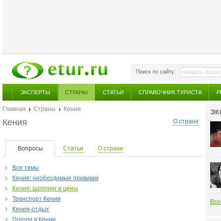
Поиск по сайту:
ЭКСПЕРТЫ
СТРАНЫ
СТАТЬИ
СПРАВОЧНИК ТУРИСТА
Р
Главная
Страны
Кения
ЭК
Кения
О стране
Вопросы
Статьи
О стране
Все темы
Кения: необходимые прививки
Кения: шоппинг и цены
Транспорт Кении
Все
Кения-отдых
Погода в Кении