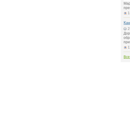
Мар
пре
1
Как
2
Дор
обр
при
1
Все