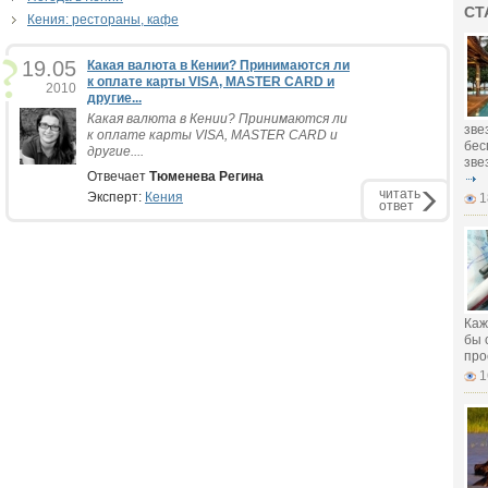
СТ
Кения: рестораны, кафе
19.05
Какая валюта в Кении? Принимаются ли
к оплате карты VISA, MASTER CARD и
2010
другие...
Какая валюта в Кении? Принимаются ли
зве
к оплате карты VISA, MASTER CARD и
бес
другие....
зве
Отвечает
Тюменева Регина
читать
Эксперт:
Кения
1
ответ
Каж
бы 
про
1