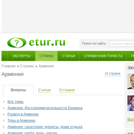
Поиск по сайту:
ЭКСПЕРТЫ
СТРАНЫ
СТАТЬИ
СПРАВОЧНИК ТУРИСТА
Р
Главная
Страны
Армения
ЭК
Армения
О стране
Вопросы
Статьи
О стране
Все темы
Армения: Достопримечательности Еревана
Развод в Армении
Все
Туры в Армению
Армения: санатории, курорты, дома отдыха
Армения: учеба, вузы, школы