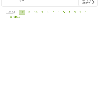
бра...
читать
ответ
Назад
12
11
10
9
8
7
6
5
4
3
2
1
Вперед