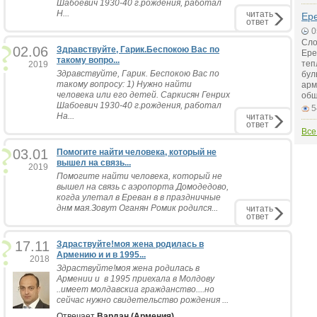
Шабоевич 1930-40 г.рождения, работал
Н...
читать
Ер
ответ
0
Сло
02.06
Здравствуйте, Гарик.Беспокою Вас по
Ере
такому вопро...
теп
2019
Здравствуйте, Гарик. Беспокою Вас по
бул
такому вопросу: 1) Нужно найти
арм
человека или его детей. Саркисян Генрих
общ
Шабоевич 1930-40 г.рождения, работал
5
На...
читать
ответ
Все
03.01
Помогите найти человека, который не
вышел на связь...
2019
Помогите найти человека, который не
вышел на связь с аэропорта Домодедово,
когда улетал в Ереван в в праздничные
днм мая.Зовут Оганян Ромик родился...
читать
ответ
17.11
Здраствуйте!моя жена родилась в
Армению и и в 1995...
2018
Здраствуйте!моя жена родилась в
Армении и в 1995 приехала в Молдову
..имеет молдавскиа гражданство....но
сейчас нужно свидетельство рождения ...
Отвечает
Вардан (Армения)