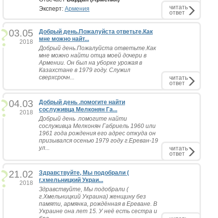
читать
Эксперт:
Армения
ответ
03.05
Добрый день.Пожалуйста ответьте.Как
мне можно найт...
2018
Добрый день.Пожалуйста ответьте.Как
мне можно найти отца моей дочери в
Армении. Он был на уборке урожая в
Казахстане в 1979 году. Служил
сверхсрочн...
читать
ответ
04.03
Добрый день .помогите найти
сослуживца Мелконян Га...
2018
Добрый день .помогите найти
сослуживца Мелконян Габриель 1960 или
1961 года рождения его адрес откуда он
призывался осенью 1979 году г.Ереван-19
ул...
читать
ответ
21.02
Здравствуйте, Мы подобрали (
г.хмельницкий Украи...
2018
Здравствуйте, Мы подобрали (
г.Хмельницкий Украина) женщину без
памяти, армянка, рождённая в Ереване. В
Украине она лет 15. У неё есть сестра и