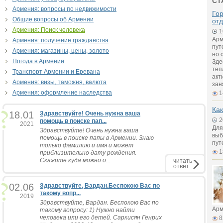
СТ
Армения: вопросы по недвижимости
Го
Общие вопросы об Армении
от
Армения: Поиск человека
1
Арм
Армения: получение гражданства
пут
Армения: магазины, цены, золото
но 
Погода в Армении
Зде
теп
Транспорт Армении и Еревана
акт
Армения: визы, таможня, валюта
зан
Армения: оформление наследства
1
Как
18.01
Здравствуйте! Очень нужна ваша
2
помощь в поиске пап...
2021
Для
Здравствуйте! Очень нужна ваша
выб
помощь в поиске папы в Армении. Знаю
пут
только фамилию и имя и может
1
приблизительно дату рождения.
Скажите куда можно о...
читать
ответ
02.06
Здравствуйте, Вардан.Беспокою Вас по
такому вопр...
2019
Здравствуйте, Вардан. Беспокою Вас по
Арм
такому вопросу: 1) Нужно найти
человека или его детей. Саркисян Генрих
8