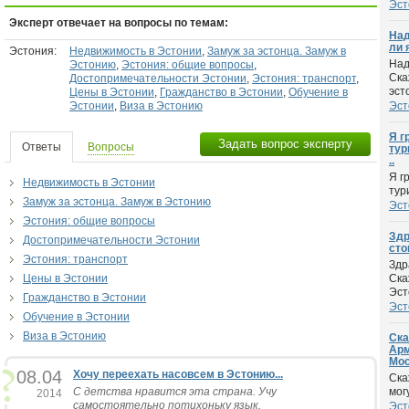
Эст
Эксперт отвечает на вопросы по темам:
Над
ли 
Эстония:
Недвижимость в Эстонии
,
Замуж за эстонца. Замуж в
Над
Эстонию
,
Эстония: общие вопросы
,
Ска
Достопримечательности Эстонии
,
Эстония: транспорт
,
эст
Цены в Эcтонии
,
Гражданство в Эстонии
,
Обучение в
Эстонии
,
Виза в Эстонию
Эст
Я г
Задать вопрос эксперту
Ответы
Вопросы
тур
..
Я г
Недвижимость в Эстонии
тур
Замуж за эстонца. Замуж в Эстонию
Эст
Эстония: общие вопросы
Здр
Достопримечательности Эстонии
сто
Эстония: транспорт
Здр
Цены в Эcтонии
Ска
Эст
Гражданство в Эстонии
Эст
Обучение в Эстонии
Виза в Эстонию
Ска
Арм
Мос
08.04
Хочу переехать насовсем в Эстонию...
Ска
С детства нравится эта страна. Учу
мог
2014
самостоятельно потихоньку язык.
Эст