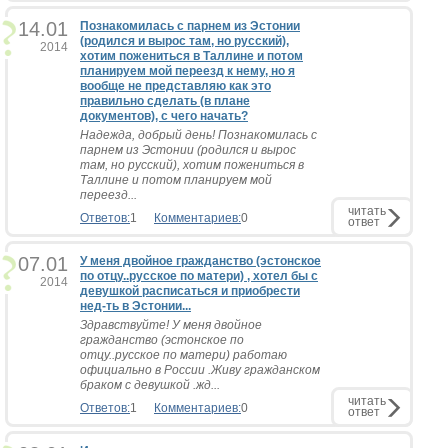
14.01
Познакомилась с парнем из Эстонии
(родился и вырос там, но русский),
2014
хотим пожениться в Таллине и потом
планируем мой переезд к нему, но я
вообще не представляю как это
правильно сделать (в плане
документов), с чего начать?
Надежда, добрый день! Познакомилась с
парнем из Эстонии (родился и вырос
там, но русский), хотим пожениться в
Таллине и потом планируем мой
переезд...
читать
Ответов:
1
Комментариев:
0
ответ
07.01
У меня двойное гражданство (эстонское
по отцу..русское по матери) , хотел бы с
2014
девушкой расписаться и приобрести
нед-ть в Эстонии...
Здравствуйте! У меня двойное
гражданство (эстонское по
отцу..русское по матери) работаю
официально в России .Живу гражданском
браком с девушкой .жд...
читать
Ответов:
1
Комментариев:
0
ответ