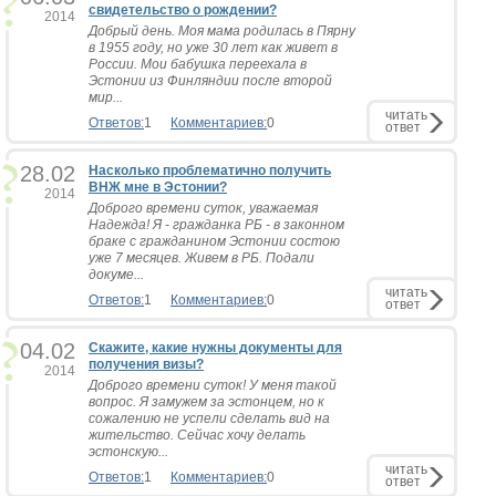
свидетельство о рождении?
2014
Добрый день. Моя мама родилась в Пярну
в 1955 году, но уже 30 лет как живет в
России. Мои бабушка переехала в
Эстонии из Финляндии после второй
мир...
читать
Ответов:
1
Комментариев:
0
ответ
28.02
Насколько проблематично получить
ВНЖ мне в Эстонии?
2014
Доброго времени суток, уважаемая
Надежда! Я - гражданка РБ - в законном
браке с гражданином Эстонии состою
уже 7 месяцев. Живем в РБ. Подали
докуме...
читать
Ответов:
1
Комментариев:
0
ответ
04.02
Скажите, какие нужны документы для
получения визы?
2014
Доброго времени суток! У меня такой
вопрос. Я замужем за эстонцем, но к
сожалению не успели сделать вид на
жительство. Сейчас хочу делать
эстонскую...
читать
Ответов:
1
Комментариев:
0
ответ