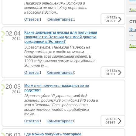
Никакого отношения к Эстонии и
эстонцам не имею. Хочу переехать
Все
насовсем в Эстон...
читать
Ответов:
1
Комментариев:
1
ответ
СТ
Эс
02.04
Какие документы нужны для получения
гражданства Эстонии для моей дочери,
2014
рожденной в Эстонии?
Все
Здравствуйте, Надежда! Надеюсь на
Вашу помощь,т.к нигде не можем
услышать вразумительный ответ. В
1993 году я вышла замуж за гражданина
Эстонии (у ...
читать
Ответов:
1
Комментариев:
0
ответ
20.03
Могу ли я получить гражданство по
родству?
2014
Здравствуйте! Я украинка, мой дед
эстонец, родился 29 октября 1940 года и
жил в Эстонии. Есть родственники,
кроме прочего прадед и прабабушка
тоже ...
читать
Ответов:
1
Комментариев:
0
ответ
06.03
Где можно получить повторное