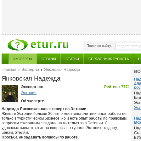
Поиск по сайту:
ЭКСПЕРТЫ
СТРАНЫ
СТАТЬИ
СПРАВОЧНИК ТУРИСТА
Р
Главная
Эксперты
Янковская Надежда
ВО
Янковская Надежда
Над
для
Эксперт по:
Рейтинг: 7771
рос
Эстония
Над
Как
Об эксперте
Эст
Эст
Надежда Янковская-наш эксперт по Эстонии
.
Живет в Эстонии больше 30 лет, имеет многолетний опыт работы не
только в туристическом бизнесе, но и есть опыт работы по правовым
Над
Мож
вопросам связанным с видами на жительство в Эстонии. С
удовольствием ответит на вопросы по турам в Эстонию, отдыху,
Над
ценам, отелям.
Ска
Просьба не задавать вопросы по работе.
ВУЗ