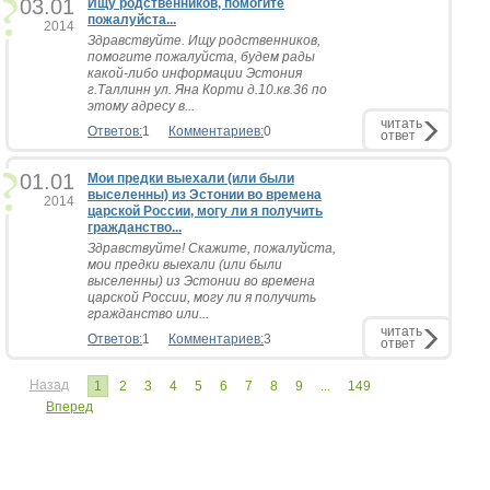
03.01
Ищу родственников, помогите
пожалуйста...
2014
Здравствуйте. Ищу родственников,
помогите пожалуйста, будем рады
какой-либо информации Эстония
г.Таллинн ул. Яна Корти д.10.кв.36 по
этому адресу в...
читать
Ответов:
1
Комментариев:
0
ответ
01.01
Мои предки выехали (или были
выселенны) из Эстонии во времена
2014
царской России, могу ли я получить
гражданство...
Здравствуйте! Скажите, пожалуйста,
мои предки выехали (или были
выселенны) из Эстонии во времена
царской России, могу ли я получить
гражданство или...
читать
Ответов:
1
Комментариев:
3
ответ
Назад
1
2
3
4
5
6
7
8
9
...
149
Вперед