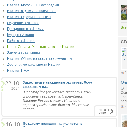
Италия: Магазины. Распродажи.
Италия: отдых и развлечения
Италия: Оформление визы
Обучение в Италии
Все
Гражданство в Италии
Курорты Италии
Работа в Италии
СТ
Цены. Оплата. Местная валюта в Италии
Замуж за итальянца
Италия: Общие вопросы по документам
Достопримечательности Италии
Италия: ПМЖ
1
Оч
22.10
Здраствуйте уважаемые эксперты. Хочу
спросить у ва...
0
2017
Здраствуйте уважаемые эксперты. Хочу
Осо
спросить у вас совета! Я гражданка
пре
Италии/ России и живу в Италии с
рас
парнем гражданским браком. Мы хотим
2
напопо...
читать
ответ
16.10
По какому принципу начисляется в