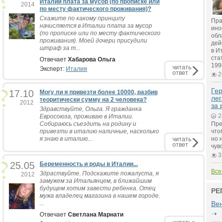
Италии плата за мусор (по прописке или
2014
по месту фактического проживания)?
Скажите по какому принципу
Пра
начисляется в Италии плата за мусор
ино
(по прописке или по месту фактического
обл
проживания). Моей дочери присудили
дей
штраф за т...
в И
ста
Отвечает
Хабарова Ольга
199
читать
Эксперт:
Италия
ответ
2
Гер
17.10
Могу ли я привезти более 10000, разбив
лег
теоритически сумму на 2 человека?
2012
за 
Здравствуйте, Ольга. Я гражданка
2
Евросоюза, проживаю в Италии.
Собираюсь съездить на родину и
Пре
привезти в италию наличные, насколько
что
я знаю в италию...
но 
читать
ответ
чув
3
25.05
Беременность и роды в Италии...
Все
Здраствуйте. Подскажите пожалуста, я
2012
замужем за Итальянцем, в ближайшим
будущем хотим завести ребенка. Отец
РЕ
мужа владелец магазина в нашем городе.
...
Ве
Отвечает
Светлана Марнати