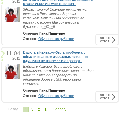
2011
можно было бы узнать по наз..
Здравствуйте! Скажите пожалуйста
есть ли в Риме сеть недорогих
кафе,кот. можно было бы узнать по
названию (кроме Макдональдса и
Бургеркинг)))))))))))...
Отвечает
Гайа Пиццурро
читать
Эксперт:
Обучение за рубежом
ответ
11.04
Ездила в Кьявари -была проблема с
обналичиванием дорожных чеков -ни
2011
один банк не взял!!?? В аэропорт..
Ездила в Кьявари -была проблема с
обналичиванием дорожных чеков -ни один
банк не взял!!?? В аэропорту на
обратной дороге с 300 евро взяли
комиссию ...
Отвечает
Гайа Пиццурро
читать
Эксперт:
Обучение за рубежом
ответ
Назад
Вперед
4
3
2
1