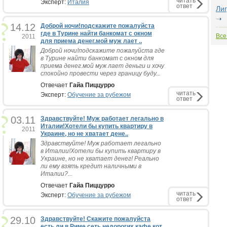
читать
Эксперт:
Италия
ответ
Ли
14.12
Доброй ночи!подскажите пожалуйста
где в Турине найти банкомат с окном
Все
2011
для приема денег.мой муж лает ..
Доброй ночи!подскажите пожалуйста где
в Турине найти банкомат с окном для
приема денег.мой муж лает деньги и хочу
спокойно провести через границу буду...
Отвечает
Гайа Пиццурро
читать
Эксперт:
Обучение за рубежом
ответ
03.11
Здравствуйте! Муж работает легально в
Италии!Хотели бы купить квартиру в
2011
Украине, но не хватает дене..
Здравствуйте! Муж работает легально
в Италии!Хотели бы купить квартиру в
Украине, но не хватает денег! Реально
ли ему взять кредит наличными в
Италии?...
Отвечает
Гайа Пиццурро
читать
Эксперт:
Обучение за рубежом
ответ
29.10
Здравствуйте! Скажите пожалуйста
есть ли в Риме сеть недорогих кафе,кот.