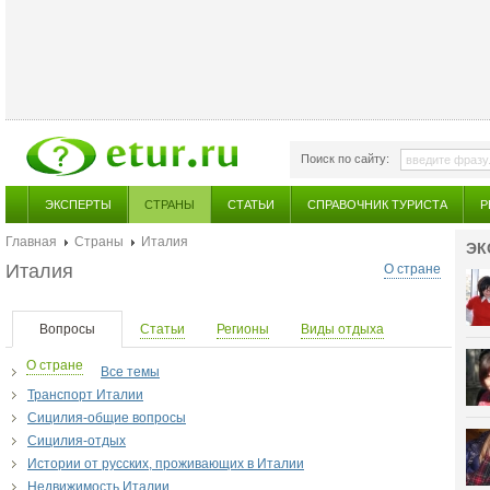
Поиск по сайту:
ЭКСПЕРТЫ
СТРАНЫ
СТАТЬИ
СПРАВОЧНИК ТУРИСТА
Р
Главная
Страны
Италия
ЭК
Италия
О стране
Вопросы
Статьи
Регионы
Виды отдыха
О стране
Все темы
Транспорт Италии
Сицилия-общие вопросы
Сицилия-отдых
Истории от русских, проживающих в Италии
Недвижимость Италии