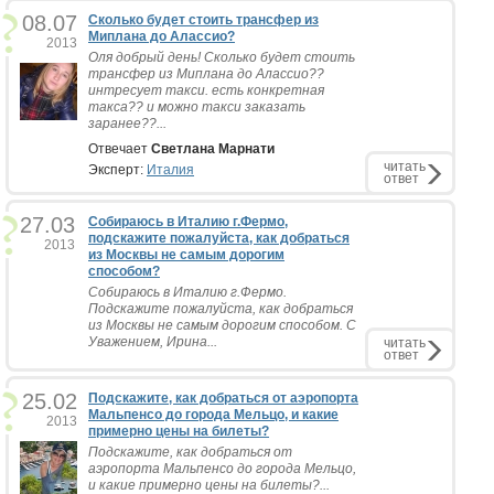
08.07
Сколько будет стоить трансфер из
Миплана до Алассио?
2013
Оля добрый день! Сколько будет стоить
трансфер из Миплана до Алассио??
интресует такси. есть конкретная
такса?? и можно такси заказать
заранее??...
Отвечает
Светлана Марнати
читать
Эксперт:
Италия
ответ
27.03
Собираюсь в Италию г.Фермо,
подскажите пожалуйста, как добраться
2013
из Москвы не самым дорогим
способом?
Собираюсь в Италию г.Фермо.
Подскажите пожалуйста, как добраться
из Москвы не самым дорогим способом. С
Уважением, Ирина...
читать
ответ
25.02
Подскажите, как добраться от аэропорта
Мальпенсо до города Мельцо, и какие
2013
примерно цены на билеты?
Подскажите, как добраться от
аэропорта Мальпенсо до города Мельцо,
и какие примерно цены на билеты?...