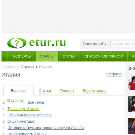
Поиск по сайту:
ЭКСПЕРТЫ
СТРАНЫ
СТАТЬИ
СПРАВОЧНИК ТУРИСТА
Р
Главная
Страны
Италия
ЭК
Италия
О стране
Вопросы
Статьи
Регионы
Виды отдыха
О стране
Все темы
Транспорт Италии
Сицилия-общие вопросы
Сицилия-отдых
Истории от русских, проживающих в Италии
Недвижимость Италии