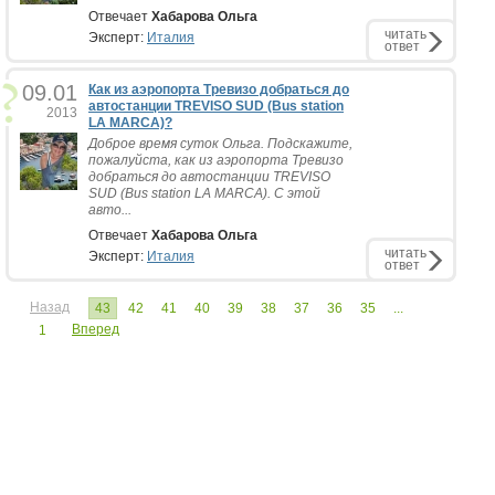
Отвечает
Хабарова Ольга
читать
Эксперт:
Италия
ответ
09.01
Как из аэропорта Тревизо добраться до
автостанции TREVISO SUD (Bus station
2013
LA MARCA)?
Доброе время суток Ольга. Подскажите,
пожалуйста, как из аэропорта Тревизо
добраться до автостанции TREVISO
SUD (Bus station LA MARCA). С этой
авто...
Отвечает
Хабарова Ольга
читать
Эксперт:
Италия
ответ
Назад
43
42
41
40
39
38
37
36
35
...
Вперед
1