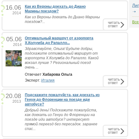
Ли
16.06
Как из Вероны доехать до Диано
Марины поездом?
2014
Как из Вероны доехать до Диано Марины
поездом?...
Все
читать
ответ
05.06
Оптимальный маршрут от аэропорта
Х.Колумба до Рапалло...
2014
Здравствуйте, Ольга! Будьте добры,
подскажите оптимальный маршрут от
аэропорта Х.Колумба до Рапалло. Какой
вокзал лучше ? Региональный поезд
очень ...
Отвечает
Хабарова Ольга
читать
Эксперт:
Италия
ответ
20.08
Подскажите пожалуйста, как доехать из
Генуи до Флоренции на поезде иди
2013
автобусе?
Добрый день! Подскажите пожалуйста,
как доехать из Генуи до Флоренции на
поезде иди автобусе? интересует
прямой переезд без пересадок. заранее
спас...
читать
ответ