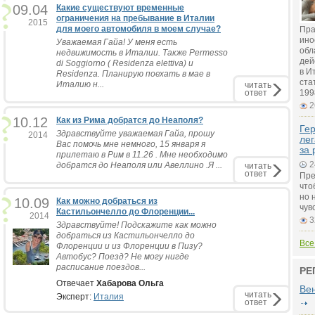
09.04
Какие существуют временные
ограничения на пребывание в Италии
2015
для моего автомобиля в моем случае?
Пра
ино
Уважаемая Гайа! У меня есть
обл
недвижимость в Италии. Также Permesso
дей
di Soggiorno ( Residenza elettiva) и
в И
Residenza. Планирую поехать в мае в
ста
Италию н...
читать
ответ
199
2
10.12
Как из Рима добратся до Неаполя?
Гер
Здравствуйте уважаемая Гайа, прошу
2014
лег
Вас помочь мне немного, 15 января я
за 
прилетаю в Рим в 11.26 . Мне необходимо
2
добратся до Неаполя или Авеллино .Я ...
читать
ответ
Пре
что
но 
10.09
Как можно добраться из
чув
Кастильончелло до Флоренции...
2014
3
Здравствуйте! Подскажите как можно
добраться из Кастильончелло до
Все
Флоренции и из Флоренции в Пизу?
Автобус? Поезд? Не могу нигде
расписание поездов...
РЕ
Отвечает
Хабарова Ольга
Ве
читать
Эксперт:
Италия
ответ