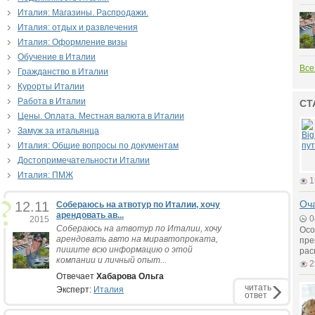
Италия: Магазины. Распродажи.
Италия: отдых и развлечения
Италия: Оформление визы
Обучение в Италии
Все
Гражданство в Италии
Курорты Италии
Работа в Италии
СТ
Цены. Оплата. Местная валюта в Италии
Замуж за итальянца
Италия: Общие вопросы по документам
Достопримечательности Италии
Италия: ПМЖ
1
Оч
12.11
Собераюсь на атвотур по Италии, хочу
арендовать ав...
0
2015
Собераюсь на атвотур по Италии, хочу
Осо
арендовать авто на миравтопроката,
пре
пишите всю информацию о этой
рас
компании и личный опыт...
2
Отвечает
Хабарова Ольга
читать
Эксперт:
Италия
ответ