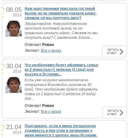
08.05
Нам родственники прислала гостевой
вызов, но не правильно указали адрес,
2014
сможем ли мы получить визу?
Здравствуйте. Нам родственники
прислала гостевой вызов, но не
правильно указали адрес. Сможем ли мы
получить визу? С уважением, Елена....
Отвечает
Роман
читать
Эксперт:
Все о визах
ответ
30.04
Что необходимо будет оформить семье
из 2 взрослых+1 ребенок (4 года) для
2014
въезда в Эстонию...
Есть уже на руках шенгенская виза
открытая в Финляндии сроком на 30
дней. Что необходимо будет оформить
семье из 2 взрослых+1 ребенок (4 года)
для ...
Отвечает
Роман
читать
Эксперт:
Все о визах
ответ
21.04
Подскажите, если я имею погашенную
судимость и при этом в заграннике у
2014
меня имеются 2 шенген. визы Испании,