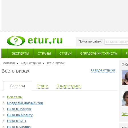
Поиск по сайту:
ЭКСПЕРТЫ
СТРАНЫ
СТАТЬИ
СПРАВОЧНИК ТУРИСТА
Р
Главная
Виды отдыха
Все о визах
ЭК
Все о визах
О виде отдыха
Вопросы
Статьи
О виде отдыха
Все темы
Подделка документов
Виза в Грецию
Все
Виза на Мальту
Виза в ОАЭ
Виза в Англию