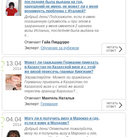
последняя была выдана на год,
нарушений не имею, не может ли у меня
возникнуть проблема с Италией?
Добрый день! Подскажите, если я имею
погашенную судимость и при этом в
заграннике у меня имеются 2 шенген.
визы Испании, последняя была выдана на
г...
Отвечает
Гайа Пиццурро
читать
Эксперт:
Обучение за рубежом
ответ
13.04
Может ли гражданин Германии приехать
в Казахстан по Казахской визе и с этой
2014
же визой пересечь границу Киргизии?
Здравствуйте. Может ли гражданин
Германии приехать в Казахстан по
Казахской визе и с этой же визой
пересечь границу Киргизии?...
Отвечает
Мантель Наталья
читать
Эксперт:
Германия
ответ
04.04
Могу ли я получить визу в Марокко и где,
если я живу в Молдове?
2014
Добрый день! Ответьте пожалуйста,
могу ли я получить визу в Марокко и где,