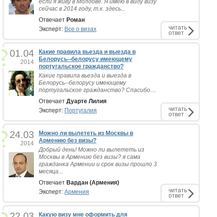
если я живу в Молдове. Я имею в виду визу
сейчас в 2014 году, т.к. здесь...
Отвечает
Роман
читать
Эксперт:
Все о визах
ответ
01.04
Какие правила вьезда и выезда в
Белорусь--белорусу имеющему
2014
португальское гражданство?
Какие правила вьезда и выезда в
Белорусь--белорусу имеющему
португальское гражданство? Спасибо....
Отвечает
Дуарте Лилия
читать
Эксперт:
Португалия
ответ
24.03
Можно ли вылететь из Москвы в
Армению без визы?
2014
Добрый день! Можно ли вылететь из
Москвы в Армению без визы? я сама
гражданка Армении и срок визы прошло 3
месяца...
Отвечает
Вардан (Армения)
читать
Эксперт:
Армения
ответ
22.03
Какую визу мне оформить для