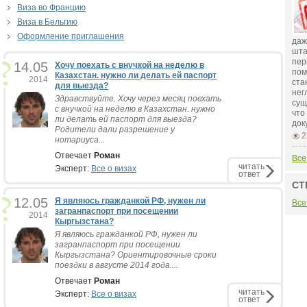
Виза во Францию
Виза в Бельгию
Оформление приглашения
даж
шта
пер
14.05
Хочу поехать с внучкой на неделю в
пом
Казахстан. нужно ли делать ей паспорт
2014
ста
для выезда?
нег
Здравствуйте. Хочу через месяц поехать
сущ
с внучкой на неделю в Казахстан. нужно
что
ли делать ей паспорт для выезда?
док
Родители дали разрешение у
2
нотариуса...
Отвечает
Роман
Все
читать
Эксперт:
Все о визах
ответ
СТ
12.05
Я являюсь гражданкой РФ, нужен ли
Все
загранпаспорт при посещении
2014
Кыргызстана?
Я являюсь гражданкой РФ, нужен ли
загранпаспорт при посещении
Кыргызстана? Ориентировочные сроки
поездки в августе 2014 года....
Отвечает
Роман
читать
Эксперт:
Все о визах
ответ