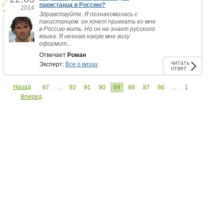
пакистанца в Россию?
2014
Здравствуйте. Я познакомилась с
пакистанцем. он хочет приехать ко мне
в Россию жить. Но он не знает русского
языка. Я незнаю какую мне визу
оформит...
Отвечает
Роман
читать
Эксперт:
Все о визах
ответ
Назад
97
...
92
91
90
89
88
87
86
...
1
Вперед