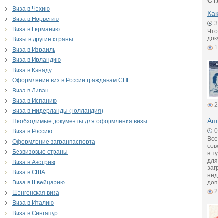
СТ
Виза в Чехию
Как
Виза в Норвегию
3
Виза в Германию
Что
док
Визы в другие страны
1
Виза в Израиль
Виза в Ирландию
Виза в Канаду
Оформление виз в России гражданам СНГ
Виза в Ливан
Виза в Испанию
2
Виза в Нидерланды (Голландия)
Апо
Необходимые документы для оформления визы
0
Виза в Россию
Все
Оформление загранпаспорта
сов
Безвизовые страны
в т
для
Виза в Австрию
заг
Виза в США
нед
Виза в Швейцарию
доп
2
Шенгенская виза
Виза в Италию
Виза в Сингапур