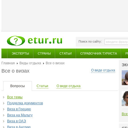
Поиск по сайту:
ЭКСПЕРТЫ
СТРАНЫ
СТАТЬИ
СПРАВОЧНИК ТУРИСТА
Р
Главная
Виды отдыха
Все о визах
ЭК
Все о визах
О виде отдыха
Вопросы
Статьи
О виде отдыха
Все темы
Подделка документов
Виза в Грецию
Все
Виза на Мальту
Виза в ОАЭ
Виза в Англию