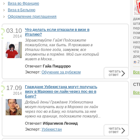
Виза во Францию
Виза в Бельгию
Оформление приглашения
даж
шта
пер
03.10
Что делать если отказали в визе в
пом
Италию?
2014
ста
Здравствуйте Гайя! Подскажите
нег
пожалуйста, как быть. Я проживаю в
сущ
Италии более года, замужем, все
что
документы в порядке. Мой сын который
док
живет в Москв...
2
Отвечает
Гайа Пиццурро
читать
Эксперт:
Обучение за рубежом
Все
ответ
СТ
17.09
Граждане Узбекистана могут получать
визу в Марокко он лайн через пос-во в
Все
2014
Баку?
Добрый день! Граждане Узбекистана
могут получать визу в Морокко он лайн
через пос-во в Баку, но платить за нее
нужно на границе, подскажите пожалуй...
Отвечает
Ибрагимов Леонид
читать
Эксперт:
Узбекистан
ответ