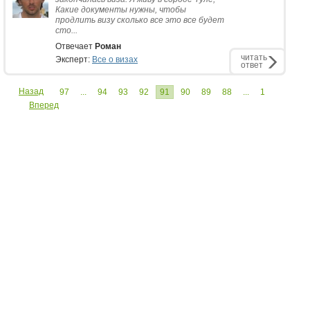
Какие документы нужны, чтобы
продлить визу сколько все это все будет
сто...
Отвечает
Роман
читать
Эксперт:
Все о визах
ответ
Назад
97
...
94
93
92
91
90
89
88
...
1
Вперед