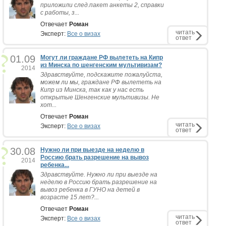
приложили след.пакет анкеты 2, справки
с работы, з...
Отвечает
Роман
читать
Эксперт:
Все о визах
ответ
01.09
Могут ли граждане РФ вылететь на Кипр
из Минска по шенгенским мультивизам?
2014
Здравствуйте, подскажите пожалуйста,
можем ли мы, граждане РФ вылететь на
Кипр из Минска, так как у нас есть
открытые Шенгенские мультивизы. Не
хот...
Отвечает
Роман
читать
Эксперт:
Все о визах
ответ
30.08
Нужно ли при выезде на неделю в
Россию брать разрешение на вывоз
2014
ребенка...
Здравствуйте. Нужно ли при выезде на
неделю в Россию брать разрешение на
вывоз ребенка в ГУНО на детей в
возрасте 15 лет?...
Отвечает
Роман
читать
Эксперт:
Все о визах
ответ