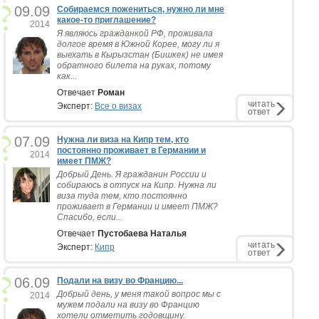
09.09
Собираемся пожениться, нужно ли мне
какое-то приглашение?
2014
Я являюсь гражданкой РФ, проживала
долгое время в Южной Корее, могу ли я
выехать в Кырызстан (Бишкек) не имея
обратного билета на руках, потому
как...
Отвечает
Роман
читать
Эксперт:
Все о визах
ответ
07.09
Нужна ли виза на Кипр тем, кто
постоянно проживает в Германии и
2014
имеет ПМЖ?
Добрый День. Я гражданин России и
собираюсь в отпуск на Кипр. Нужна ли
виза туда тем, кто постоянно
проживает в Германии и имеет ПМЖ?
Спасибо, если...
Отвечает
Пустобаева Наталья
читать
Эксперт:
Кипр
ответ
06.09
Подали на визу во Францию...
Добрый день, у меня такой вопрос мы с
2014
мужем подали на визу во Францию
хотели отметить годовщину.