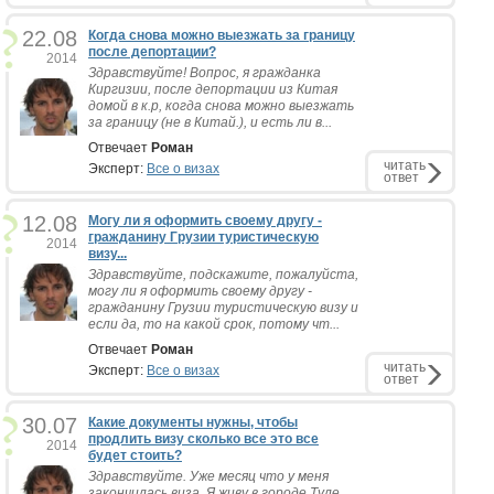
22.08
Когда снова можно выезжать за границу
после депортации?
2014
Здравствуйте! Вопрос, я гражданка
Киргизии, после депортации из Китая
домой в к.р, когда снова можно выезжать
за границу (не в Китай.), и есть ли в...
Отвечает
Роман
читать
Эксперт:
Все о визах
ответ
12.08
Могу ли я оформить своему другу -
гражданину Грузии туристическую
2014
визу...
Здравствуйте, подскажите, пожалуйста,
могу ли я оформить своему другу -
гражданину Грузии туристическую визу и
если да, то на какой срок, потому чт...
Отвечает
Роман
читать
Эксперт:
Все о визах
ответ
30.07
Какие документы нужны, чтобы
продлить визу сколько все это все
2014
будет стоить?
Здравствуйте. Уже месяц что у меня
закончилась виза. Я живу в городе Туле,