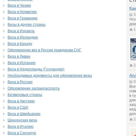
СТ
Виза в Чехию
Как
Виза в Норвегию
3
Виза в Германию
Что
док
Визы в другие страны
1
Виза в Израиль
Виза в Ирландию
Виза в Канаду
Оформление виз в России гражданам СНГ
Виза в Ливан
Виза в Испанию
2
Виза в Нидерланды (Голландия)
Апо
Необходимые документы для оформления визы
0
Виза в Россию
Все
Оформление загранпаспорта
сов
Безвизовые страны
в т
для
Виза в Австрию
заг
Виза в США
нед
Виза в Швейцарию
доп
2
Шенгенская виза
Виза в Италию
Виза в Сингапур