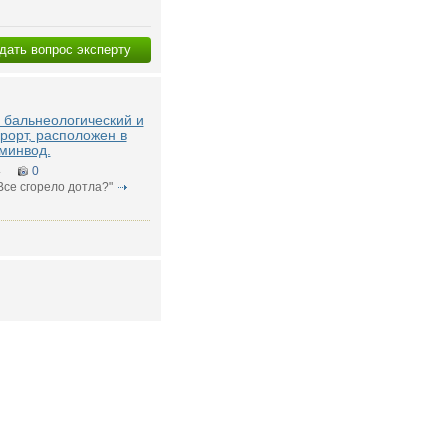
дать вопрос эксперту
- бальнеологический и
урорт, расположен в
минвод.
4
0
"Все сгорело дотла?"