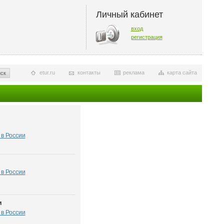
Личный кабинет
вход
регистрация
etur.ru
контакты
реклама
карта сайта
ск
в России
в России
и
в России