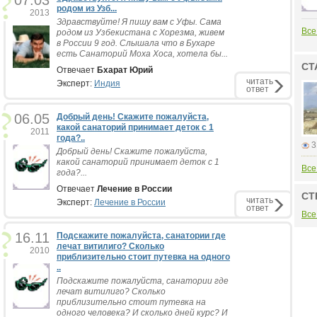
07.03
родом из Узб...
2013
Здравствуйте! Я пишу вам с Уфы. Сама
Все
родом из Узбекистана с Хорезма, живем
в России 9 год. Слышала что в Бухаре
есть Санаторий Моха Хоса, хотела бы...
СТ
Отвечает
Бхарат Юрий
читать
Эксперт:
Индия
ответ
06.05
Добрый день! Скажите пожалуйста,
какой санаторий принимает деток с 1
2011
года?..
3
Добрый день! Скажите пожалуйста,
какой санаторий принимает деток с 1
Все
года?...
Отвечает
Лечение в России
СТ
читать
Эксперт:
Лечение в России
ответ
Все
16.11
Подскажите пожалуйста, санатории где
лечат витилиго? Сколько
2010
приблизительно стоит путевка на одного
..
Подскажите пожалуйста, санатории где
лечат витилиго? Сколько
приблизительно стоит путевка на
одного человека? И сколько дней курс? И