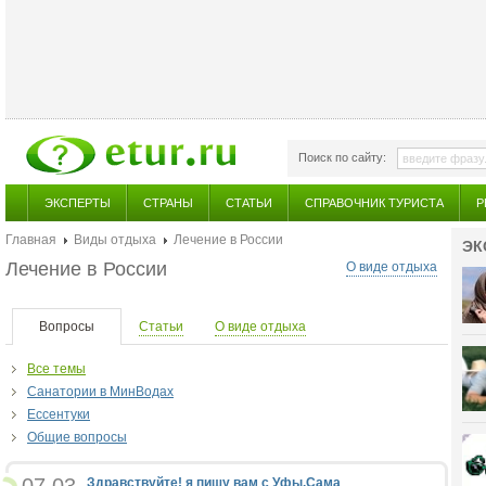
Поиск по сайту:
ЭКСПЕРТЫ
СТРАНЫ
СТАТЬИ
СПРАВОЧНИК ТУРИСТА
Р
Главная
Виды отдыха
Лечение в России
ЭК
Лечение в России
О виде отдыха
Вопросы
Статьи
О виде отдыха
Все темы
Санатории в МинВодах
Ессентуки
Общие вопросы
Здравствуйте! я пишу вам с Уфы.Сама