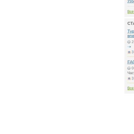
Узб
Все
СТ
Ту
вп
2
3
FAQ
0
Час
3
Все