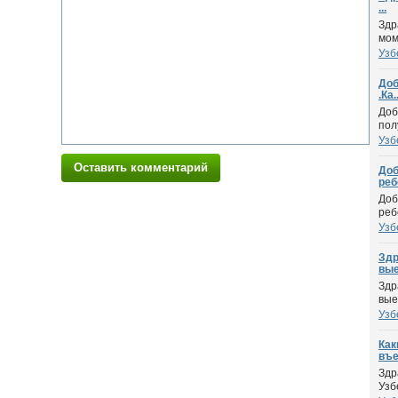
...
Здр
мом
Узб
Доб
.Ка..
Доб
пол
Узб
Оставить комментарий
Доб
ребе
Доб
реб
Узб
Здр
вые.
Здр
вые
Узб
Как
въе
Здр
Узб