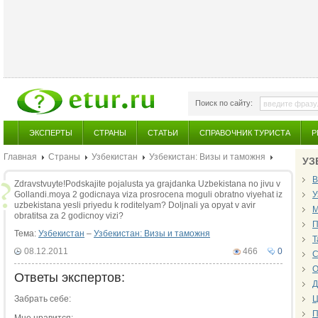
Поиск по сайту:
ЭКСПЕРТЫ
СТРАНЫ
СТАТЬИ
СПРАВОЧНИК ТУРИСТА
Р
Главная
Страны
Узбекистан
Узбекистан: Визы и таможня
УЗ
В
Zdravstvuyte!Podskajite pojalusta ya grajdanka Uzbekistana no jivu v
Gollandi.moya 2 godicnaya viza prosrocena moguli obratno viyehat iz
У
uzbekistana yesli priyedu k roditelyam? Doljnali ya opyat v avir
М
obratitsa za 2 godicnoy vizi?
П
Тема:
Узбекистан
–
Узбекистан: Визы и таможня
Т
08.12.2011
466
0
С
О
Ответы экспертов:
Д
Забрать себе:
Ц
П