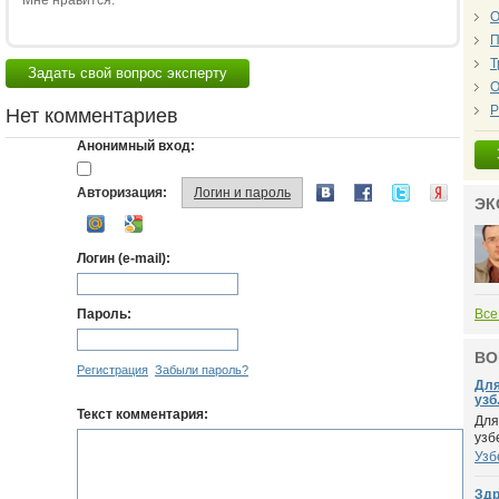
Мне нравится:
О
П
Т
Задать свой вопрос эксперту
О
Р
Нет комментариев
Анонимный вход:
Авторизация:
Логин и пароль
ЭК
Логин (e-mail):
Пароль:
Все
ВО
Регистрация
Забыли пароль?
Для
узб.
Текст комментария:
Для
узб
Узб
Здр