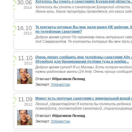
30.06
Хотелось бы узнать о санаториях Бухарской области...
Хотелось бы узнать о санаториях Бухарской области.
2014
Ленин юлы. Какие процедуры проводятся, от каких забо
16.10
Те контакты которые Вы мне дали ранее-НЕ рабочие.
по телефонам санатория?
2012
Доброе время суток! По-прежнему очень актуально свя
под Самаркандом. Те контакты которые Вы мне дали ра
11.10
Очень прошу сообщить мне телефоны санатория Абу
(Нуробод) для бронирования путёвки туда в ноябре...
2012
Доброе время суток!! Я из Москвы. Есть острая необхо
нужны радоновые ванны (24 дня). Очень прошу сообщит
Отвечает
Ибрагимов Леонид
Эксперт:
Узбекистан
11.09
Может есть получше санатории с минеральной водой
Леонид, здравствуйте! Я хотела бы полечить ребенка 
2012
пожалуйста, посоветуйте санаторий, спциализирующий
Отвечает
Ибрагимов Леонид
Эксперт:
Узбекистан