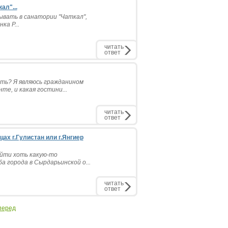
ал"...
ывать в санатории "Чаткал",
ка Р...
читать
ответ
ать? Я являюсь гражданином
е, и какая гостини...
читать
ответ
ах г.Гулистан или г.Янгиер
айти хоть какую-то
а города в Сырдарьинской о...
читать
ответ
перед