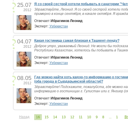
25.07
Я со своей сестрой хотели побывать в санатории "Чатк
Здравствуйте, Леонид. Я со своей сестрой хотели поб
2012
примерно в конце сентября, в начале октября. Я граждан
Отвечает
Ибрагимов Леонид
Эксперт:
Узбекистан
04.07
Какая гостиница самая близкая к Ташкент-ленду?
Доброе утро, уважаемый Леонид. Не могли бы подсказ
2012
Республики Казахстан, хотелось бы побывать в Ташкент
Отвечает
Ибрагимов Леонид
Эксперт:
Узбекистан
08.05
Где можно найти хоть какую-то информацию о гостиниц
(оба города в Сырдарьинской области)?
2012
Здравствуйте! Подскажите, пожалуйста, где можно н
информацию о гостиницах г. Гулистан или г. Янгиер (об
Отвечает
Ибрагимов Леонид
Эксперт:
Узбекистан
Назад
В
16
15
14
13
12
11
10
9
8
...
1