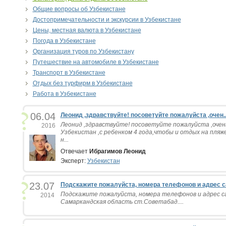
Общие вопросы об Узбекистане
Достопримечательности и экскурсии в Узбекистане
Цены, местная валюта в Узбекистане
Погода в Узбекистане
Организация туров по Узбекистану
Путешествие на автомобиле в Узбекистане
Транспорт в Узбекистане
Отдых без турфирм в Узбекистане
Работа в Узбекистане
06.04
Леонид ,здравствуйте! посоветуйте пожалуйста ,очен..
Леонид ,здравствуйте! посоветуйте пожалуйста ,оче
2016
Узбекистан ,с ребенком 4 года,чтобы и отдых на пляж
н...
Отвечает
Ибрагимов Леонид
Эксперт:
Узбекистан
23.07
Подскажите пожалуйста, номера телефонов и адрес са
Подскажите пожалуйста, номера телефонов и адрес с
2014
Самаркандская область ст.Советабад....