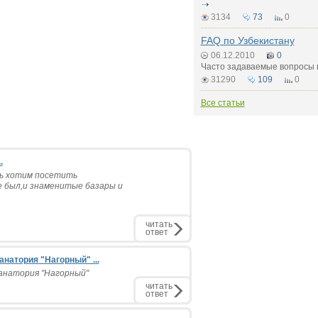
3134
73
0
FAQ по Узбекистану
06.12.2010
0
Часто задаваемые вопросы 
31290
109
0
Все статьи
.
нь хотим посетить
е был,и знаменитые базары и
читать
ответ
натория "Нагорный" ...
анатория "Нагорный"
читать
ответ