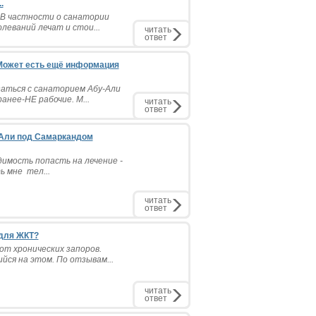
.
 В частности о санатории
леваний лечат и стои...
читать
ответ
 Может есть ещё информация
заться с санаторием Абу-Али
нее-НЕ рабочие. М...
читать
ответ
 Али под Самаркандом
димость попасть на лечение -
ь мне тел...
читать
ответ
 для ЖКТ?
от хронических запоров.
ся на этом. По отзывам...
читать
ответ