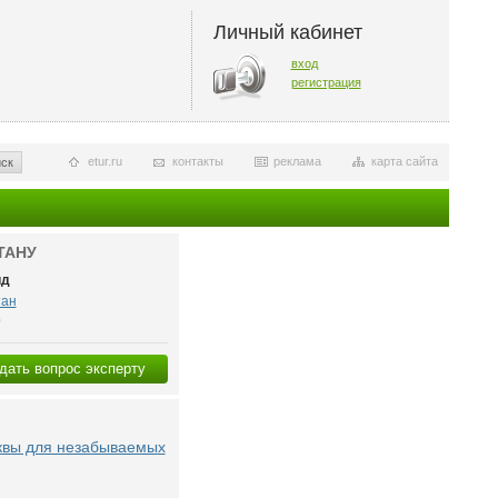
Личный кабинет
вход
регистрация
etur.ru
контакты
реклама
карта сайта
ск
ТАНУ
ид
тан
0
дать вопрос эксперту
квы для незабываемых