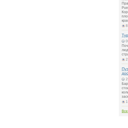
Пра
Pue
Кор
пло
кра
8
Ту
0
Поч
люд
стр
2
Пу
до
2
Бар
сто
кол
зас
1
Все