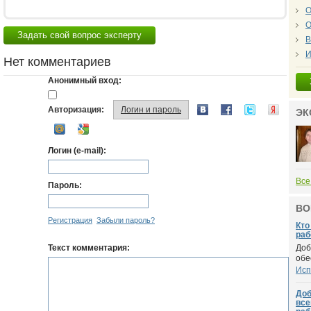
О
О
Задать свой вопрос эксперту
В
И
Нет комментариев
Анонимный вход:
Авторизация:
Логин и пароль
ЭК
Логин (e-mail):
Все
Пароль:
ВО
Регистрация
Забыли пароль?
Кто
раб
Текст комментария:
Доб
обе
Исп
Доб
все