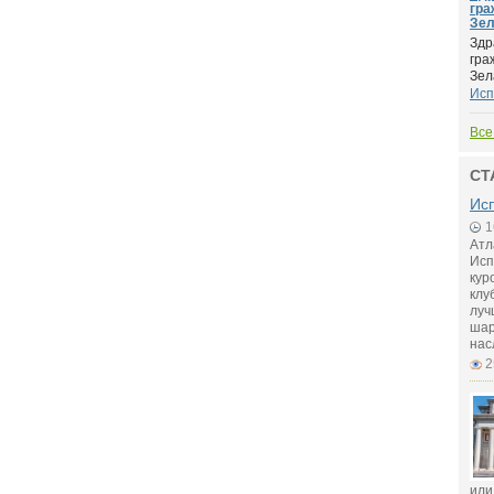
гра
Зел
Здр
гра
Зел
Исп
Все
СТ
Исп
1
Атл
Исп
кур
клу
луч
шар
нас
2
или