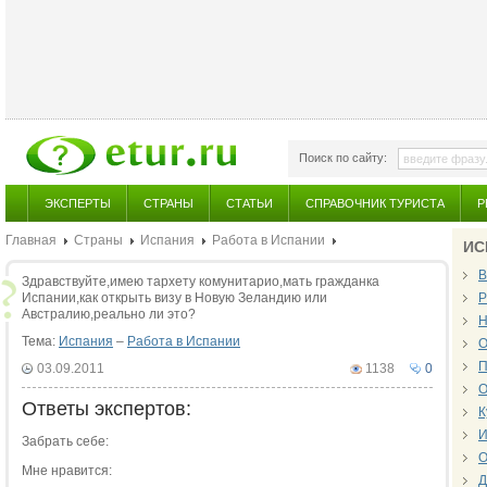
Поиск по сайту:
ЭКСПЕРТЫ
СТРАНЫ
СТАТЬИ
СПРАВОЧНИК ТУРИСТА
Р
Главная
Страны
Испания
Работа в Испании
ИС
В
Здравствуйте,имею тархету комунитарио,мать гражданка
Испании,как открыть визу в Новую Зеландию или
Р
Австралию,реально ли это?
Н
Тема:
Испания
–
Работа в Испании
О
П
03.09.2011
1138
0
О
Ответы экспертов:
К
И
Забрать себе:
О
Мне нравится:
Д