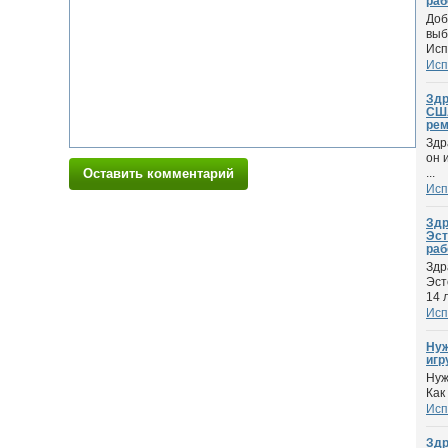
раб
Доб
выб
Испа
Исп
Здр
США
рем
Здр
он 
Оставить комментарий
...
Исп
Здр
Эст
раб
Здр
Эст
14 л
Исп
Нуж
игр
Нуж
Как
Исп
Здр