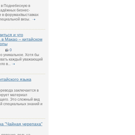
 в Поднебесную в
надёжных бизнес-
е в форумах/выставках
специальной визы.
виться и что
 в Макао – китайском
ропы
9
0
о уникальное. Хотя бы
ывать каждый уважающий
о в...
итайского языка
еревода заключается в
тирует материал
щего. Это сложный вид
ий специальных знаний и
на "Чайная черепаха"