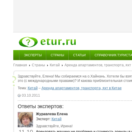
ЭКСПЕРТЫ
СТРАНЫ
СТАТЬИ
СПРАВОЧНИК ТУРИСТ
Главная
Страны
Китай
Аренда апартаментов, транспорта, яхт 
Здравствуйте, Елена! Мы собираемся на о.Хайнань. Хотели бы взя
это (с международными правами)? И какова приблизительная стоим
Тема:
Китай
–
Аренда апартаментов, транспорта, яхт в Китае
03.10.2011
Ответы экспертов:
Журавлева Елена
Эксперт:
Китай
Здравствуйте, Ирина!
Арендовать машину не проблема и стоимость аренды в 