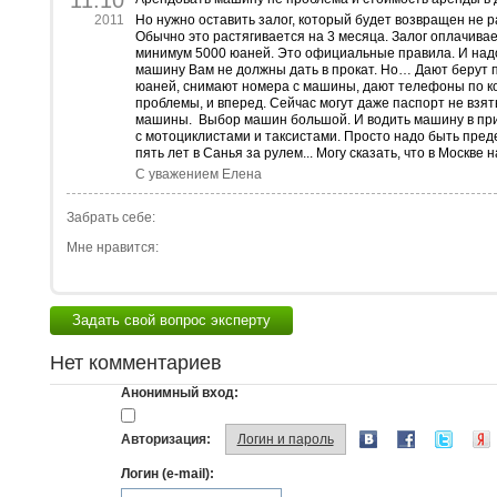
11.10
2011
Но нужно оставить залог, который будет возвращен не р
Обычно это растягивается на 3 месяца. Залог оплачивае
минимум 5000 юаней. Это официальные правила. И надо 
машину Вам не должны дать в прокат. Но… Дают берут па
юаней, снимают номера с машины, дают телефоны по ко
проблемы, и вперед. Сейчас могут даже паспорт не взят
машины.
Выбор машин большой. И водить машину в при
с мотоциклистами и таксистами. Просто надо быть пре
пять лет в Санья за рулем... Могу сказать, что в Москве 
С уважением Елена
Забрать себе:
Мне нравится:
Задать свой вопрос эксперту
Нет комментариев
Анонимный вход:
Авторизация:
Логин и пароль
Логин (e-mail):