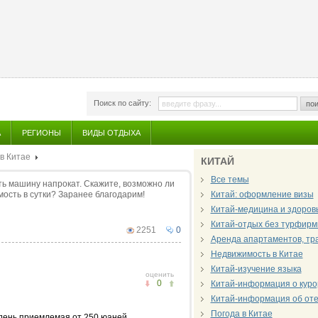
Поиск по сайту:
пои
А
РЕГИОНЫ
ВИДЫ ОТДЫХА
в Китае
КИТАЙ
Все темы
ть машину напрокат. Скажите, возможно ли
ость в сутки? Заранее благодарим!
Китай: оформление визы
Китай-медицина и здоров
Китай-отдых без турфир
2251
0
Аренда апартаментов, тра
Недвижимость в Китае
Китай-изучение языка
оценить
0
Китай-информация о куро
Китай-информация об от
Погода в Китае
день приемлемая от 250 юаней.