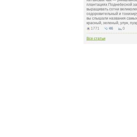
Китайский чай — уникальное
плантациях Поднебесной за 
выращивать сотни великоле
оздоровительный и тонизир
вы слышали названия самых
красный, зеленый, улун, пуэ
1771
46
0
Все статьи