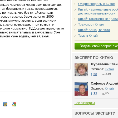
Общие вопросы о Китае
аньше чем через месяц в лучшем случае.
тся безналом, и так же возвращается.
Китай: национальные особ
понимать, что без китайских прав
достопримечательности.
спорт в залог, берут залог от 2000
Китай: таможенные прави
торым нужно звонить, если возникли
ь, а залог возвращают при возврате
Транспорт Китая
нципе нормально. ПДД существуют, часто
Китай: банки, валюта
дельно внимательным и аккуратным. Уже
Туры в Китай
намного хуже водить, чем в Санья.
Задать свой вопрос эк
ЭКСПЕРТ ПО КИТАЮ
Журавлева Елен
Эксперт:
Китай
68
339
Сафонов Андрей
Эксперт:
Китай
13
65
Все эксперты
ВОПРОСЫ ЭКСПЕРТУ