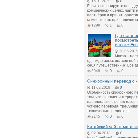
16.01.2020
0
Если вы планируете поездку
коммерческих целях, найти 
партнёров и принять участи
можно только при наличии 
1298
1
0
Где остано
посмотреть
оплоте Ев
20.05.201
Макао – мест
однажды здесь должен поб
себя путешественник. Все дел
3049
0
0
Синхронный перевод с к
11.02.2019
0
Особенность синхронного п
том, что лингвист интерпре
параллельно с речью говоря
устного перевода, требующ
технических средств.
2145
0
0
Китайский чай от магази
02.04.2018
0