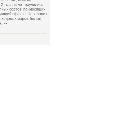
 явление, ведь на
2 тысячи лет научились
пных сортов, приносящих
ующий эффект. Наверняка
 ходовых марок: белый,
р.