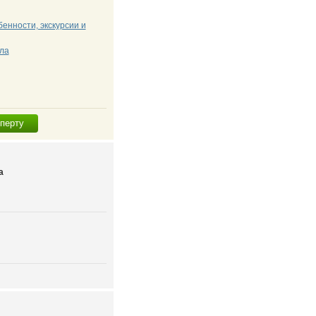
енности, экскурсии и
ла
сперту
а