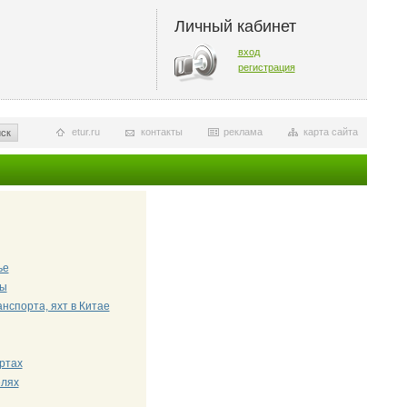
Личный кабинет
вход
регистрация
etur.ru
контакты
реклама
карта сайта
ск
ье
мы
нспорта, яхт в Китае
ртах
елях