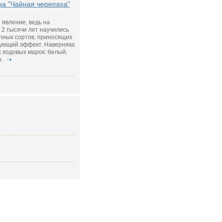
на "Чайная черепаха"
 явление, ведь на
2 тысячи лет научились
пных сортов, приносящих
ующий эффект. Наверняка
 ходовых марок: белый,
р.