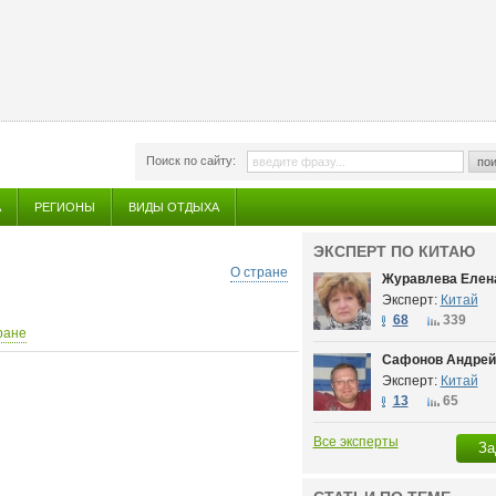
Поиск по сайту:
пои
А
РЕГИОНЫ
ВИДЫ ОТДЫХА
ЭКСПЕРТ ПО КИТАЮ
О стране
Журавлева Елен
Эксперт:
Китай
68
339
ране
Сафонов Андрей
Эксперт:
Китай
13
65
Все эксперты
За