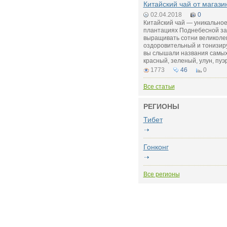
Китайский чай от магази
02.04.2018
0
Китайский чай — уникальное
плантациях Поднебесной за 
выращивать сотни великоле
оздоровительный и тонизир
вы слышали названия самых
красный, зеленый, улун, пуэ
1773
46
0
Все статьи
РЕГИОНЫ
Тибет
Гонконг
Все регионы