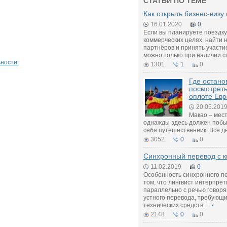
СТАТЬИ ПО ТЕМЕ
Как открыть бизнес-визу 
16.01.2020
0
Если вы планируете поездку
коммерческих целях, найти 
партнёров и принять участи
можно только при наличии 
ности.
1301
1
0
Где остано
посмотреть
оплоте Ев
20.05.201
Макао – мест
однажды здесь должен поб
себя путешественник. Все дел
3052
0
0
Синхронный перевод с к
11.02.2019
0
Особенность синхронного п
том, что лингвист интерпре
параллельно с речью говоря
устного перевода, требующ
технических средств.
2148
0
0