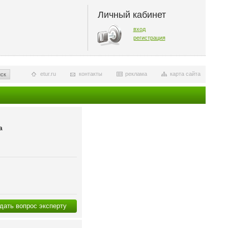
Личный кабинет
вход
регистрация
etur.ru
контакты
реклама
карта сайта
ск
а
дать вопрос эксперту