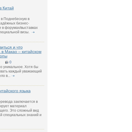
в Китай
 в Поднебесную в
надёжных бизнес-
е в форумах/выставках
специальной визы.
виться и что
 в Макао – китайском
ропы
9
0
о уникальное. Хотя бы
ывать каждый уважающий
о в...
итайского языка
еревода заключается в
тирует материал
щего. Это сложный вид
ий специальных знаний и