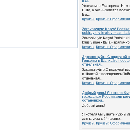
Вы..
Уважаемая Екатерина. Нам в
США, а очень хочется поехат
Вы...
Круизы
,
Круизы: Оформлени
Zdravstvuyte Katya! Podskaz
sobirays' v kruis v mae - Itali
Zdravstvuyte Katya! Podskazhit
kruis v mae - Italia -Ispania-Por
Круизы
,
Круизы: Оформлени
Здравствуйте.С подругой п
Гонконга в Шанхай с посе
отдельная..
Здравствуйте.С подругой пл
в Шанхай с посещением Тай
отдельная...
Круизы
,
Круизы: Оформлени
Добрый день! Я хотела бы 
гражданам России для круи
остановкой..
Добрый день!
Я хотела бы узнать нужны л
для круиза с 24 часово...
Круизы
,
Круизы: Оформлени