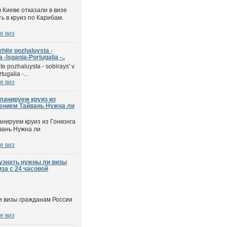
 Киеве отказали в визе
ь в круиз по Карибам.
е виз
hite pozhaluysta -
a -Ispania-Portugalia -..
e pozhaluysta - sobirays' v
tugalia -...
е виз
ланируем круиз из
щением Тайвань Нужна ли
анируем круиз из Гонконга
вань Нужна ли
е виз
узнать нужны ли визы
за с 24 часовой
и визы гражданам России
е виз