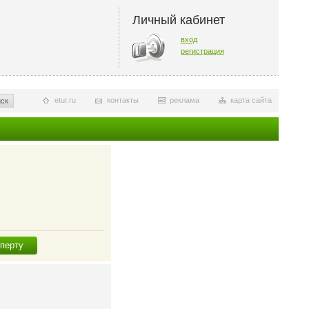
Личный кабинет
вход
регистрация
etur.ru
контакты
реклама
карта сайта
ск
сперту