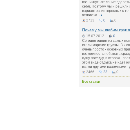
возникнуть желание сделать
себя. Поэтому мы и решили 
вариантов, интересных с то
человека.
2713
0
0
Почему мы любим круиз
15.07.2012
0
Сегодня одним из самых по
стали морские круизы. Вы с
очень просто - основных при
возможность побывать сразу
одну поездку, и вторая - со
этом виде отдыха не идет ни
всеми другими наземными т
2466
23
0
Все статьи