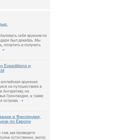
рью.
баловать себя круизом по
даре был декабрь. Мы
ь, оплатить и получить
n Expeditions и
Ltd
– английская круизная
яся на путешествиях в
и Антарктику, на
ья Гренландии, а также
е острова.
мании и Финляндии,
руизе по Европе
 том, как проведете
полне естественно, могло