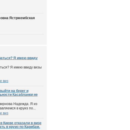
овна Ястржембская
аться? Я имею ввиду
ться? Я имею ввиду визы
е виз
ыйти на берег и
ьности Касабланки не
мирнова Надежда. Я из
вляемся в круиз по...
е виз
в Киеве отказали в визе
ть в круиз по Карибам.