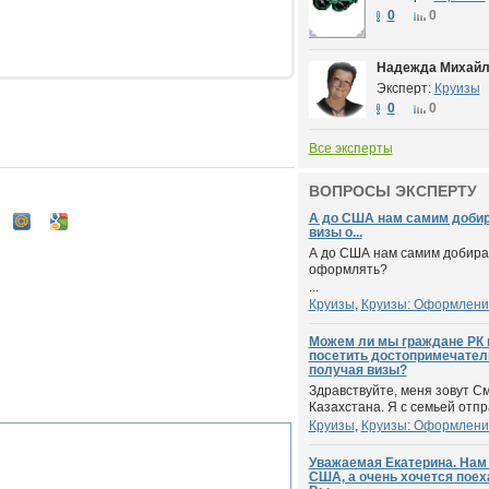
0
0
Надежда Михайл
Эксперт:
Круизы
0
0
Все эксперты
ВОПРОСЫ ЭКСПЕРТУ
А до США нам самим добир
визы о...
А до США нам самим добира
оформлять?
...
Круизы
,
Круизы: Оформлени
Можем ли мы граждане РК в
посетить достопримечател
получая визы?
Здравствуйте, меня зовут С
Казахстана. Я с семьей отпра
Круизы
,
Круизы: Оформлени
Уважаемая Екатерина. Нам 
США, а очень хочется поеха