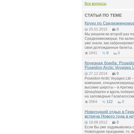
Все вопросы
СТАТЬИ ПО ТЕМЕ
Круиз по Средиземномо
25.01.2015
0
Мы решили во второй раз по
Средиземноморью. На кален
уже знали, как забронироват
свои долгожданные билеты.
1641
0
0
Круизная бомба: Poseido
Poseidon Arctic Voyages 
27.12.2014
0
Poseidon Arctic Voyages Ltd 
компания, специализирующа
высокие широты – в Арктику 
Шпицберген и вдоль побереж
на заповедные Галапагосски
3564
122
0
Новогодний отдых в Гер
встреча Нового года в к
19.09.2012
0
Если Вы уже задумывались о
Новогодние праздники, то, в