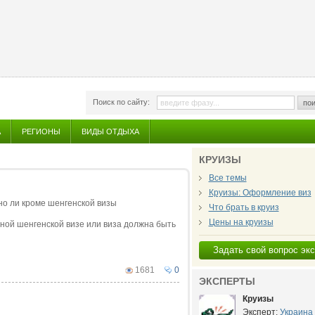
Поиск по сайту:
пои
А
РЕГИОНЫ
ВИДЫ ОТДЫХА
КРУИЗЫ
Все темы
Круизы: Оформление виз
но ли кроме шенгенской визы
Что брать в круиз
Цены на круизы
ной шенгенской визе или виза должна быть
Задать свой вопрос эк
1681
0
ЭКСПЕРТЫ
Круизы
Эксперт:
Украина