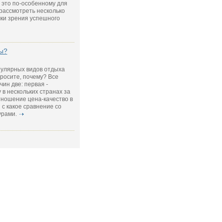
 это по-особенному для
рассмотреть несколько
чки зрения успешного
ы?
пулярных видов отдыха
просите, почему? Все
чин две: первая -
 в нескольких странах за
отношение цена-качество в
 с какое сравнение со
урами.