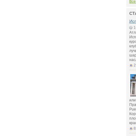
Все
СТ
Исп
1
Атл
Исп
кур
клу
луч
шар
нас
2
или
Пра
Pue
Кор
пло
кра
8