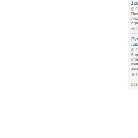
Ту
0
Поч
люд
стр
2
Пу
до
2
Бар
сто
кол
зас
1
Все