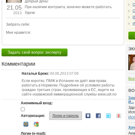
Добрый день!
О
21.05
При наличии контракта, конечно можете работать.
О
Удачи
2013
В
И
Забрать себе:
Мне нравится:
ЭК
Задать свой вопрос эксперту
Комментарии
Наталья Брокс
04.06.2013 07:06
Все
Если коротко, ПМЖ в Испании не даёт вам права
работать в Норвегии. Подробнее об условиях работы
граждан третьих стран, проживающих в ЕС, ищите на
ВО
сайте норвежской иммиграционной службы www.udi.no
Здр
И...
Анонимный вход:
Здр
Исп
Авторизация:
Логин и пароль
Исп
Хоч
Ана
Логин (e-mail):