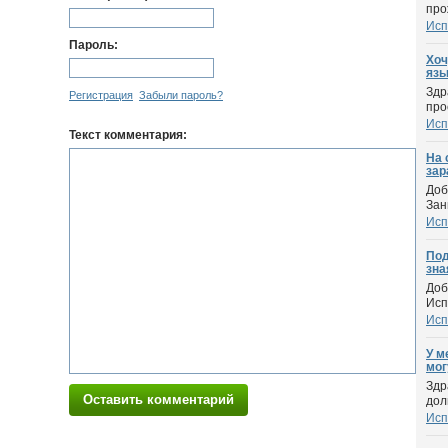
про
Исп
Пароль:
Хоч
язы
Здр
Регистрация
Забыли пароль?
про
Исп
Текст комментария:
На 
зар
Доб
Зан
Исп
Под
зна
Доб
Исп
Исп
У м
мог
Здр
Оставить комментарий
дол
Исп