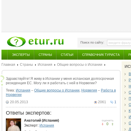
Поиск по сайту:
ЭКСПЕРТЫ
СТРАНЫ
СТАТЬИ
СПРАВОЧНИК ТУРИСТА
Р
Главная
Страны
Испания
Общие вопросы о Испании
ИС
В
Здравствуйте! Я живу в Испании у меня испанская долгосрочная
Р
резиденция ЕС. Могу ли я работать с ней в Норвегии?
Н
Тема:
Испания
–
Общие вопросы о Испании
,
Норвегия
–
Работа в
О
Норвегии
П
20.05.2013
2061
1
О
К
Ответы экспертов:
И
Анатолий (Испания)
оценить
О
0
Эксперт:
Испания
Д